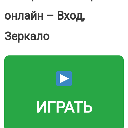
онлайн – Вход,
Зеркало
ИГРАТЬ