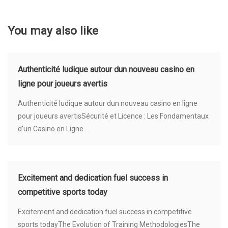
You may also like
Authenticité ludique autour dun nouveau casino en
ligne pour joueurs avertis
Authenticité ludique autour dun nouveau casino en ligne
pour joueurs avertisSécurité et Licence : Les Fondamentaux
d'un Casino en Ligne...
Excitement and dedication fuel success in
competitive sports today
Excitement and dedication fuel success in competitive
sports todayThe Evolution of Training MethodologiesThe