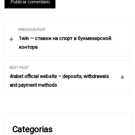
N
PREVIOUS POST
1win — ставки на спорт в букмекерской
a
конторе
v
NEXT POST
e
4rabet official website – deposits, withdrawals
and payment methods
g
a
ç
Categorias