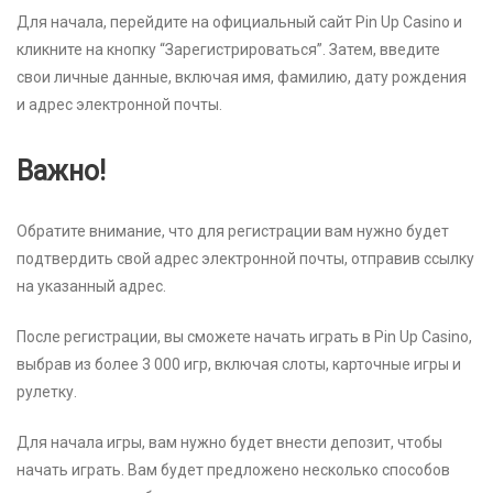
Для начала, перейдите на официальный сайт Pin Up Casino и
кликните на кнопку “Зарегистрироваться”. Затем, введите
свои личные данные, включая имя, фамилию, дату рождения
и адрес электронной почты.
Важно!
Обратите внимание, что для регистрации вам нужно будет
подтвердить свой адрес электронной почты, отправив ссылку
на указанный адрес.
После регистрации, вы сможете начать играть в Pin Up Casino,
выбрав из более 3 000 игр, включая слоты, карточные игры и
рулетку.
Для начала игры, вам нужно будет внести депозит, чтобы
начать играть. Вам будет предложено несколько способов