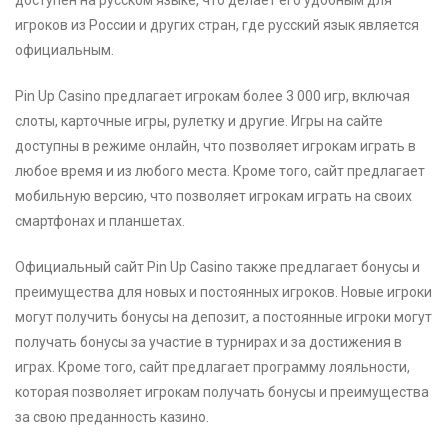
игроков из России и других стран, где русский язык является
официальным.
Pin Up Casino предлагает игрокам более 3 000 игр, включая
слоты, карточные игры, рулетку и другие. Игры на сайте
доступны в режиме онлайн, что позволяет игрокам играть в
любое время и из любого места. Кроме того, сайт предлагает
мобильную версию, что позволяет игрокам играть на своих
смартфонах и планшетах.
Официальный сайт Pin Up Casino также предлагает бонусы и
преимущества для новых и постоянных игроков. Новые игроки
могут получить бонусы на депозит, а постоянные игроки могут
получать бонусы за участие в турнирах и за достижения в
играх. Кроме того, сайт предлагает программу лояльности,
которая позволяет игрокам получать бонусы и преимущества
за свою преданность казино.