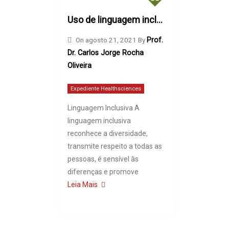
Uso de linguagem inclusiva – Equidade de sexo e gênero na pesquisa e na publicação
On
agosto 21, 2021
By
Prof.
Dr. Carlos Jorge Rocha
Oliveira
Expediente Healthsciences
Linguagem Inclusiva A
linguagem inclusiva
reconhece a diversidade,
transmite respeito a todas as
pessoas, é sensível às
diferenças e promove
Leia Mais