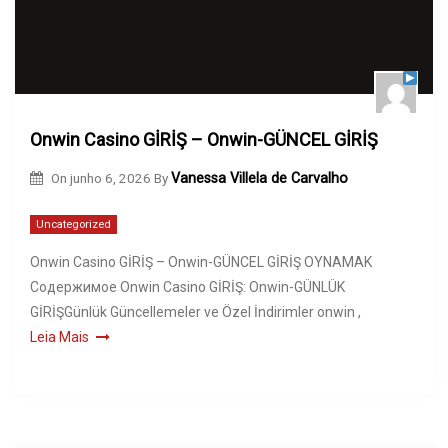
Onwin Casino GİRİŞ – Onwin-GÜNCEL GİRİŞ
On
junho 6, 2026
By
Vanessa Villela de Carvalho
Uncategorized
Onwin Casino GİRİŞ – Onwin-GÜNCEL GİRİŞ
OYNAMAK
Содержимое Onwin Casino GİRİŞ: Onwin-GÜNLÜK
GİRİŞGünlük Güncellemeler ve Özel İndirimler onwin ,
Leia Mais