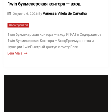
1win букмекерская контора — вход
On
junho 6, 2026
By
Vanessa Villela de Carvalho
Uncategorized
1win букмекерская контора — вход
ИГРАТЬ Содержимое
1win Букмекерская Контора – ВходПреимущества и
Функции 1winБыстрый доступ к счету Если
Leia Mais