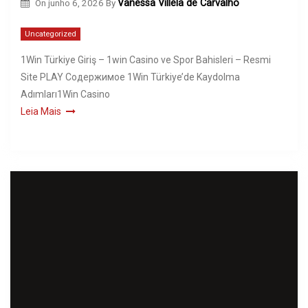
On
junho 6, 2026
By
Vanessa Villela de Carvalho
Uncategorized
1Win Türkiye Giriş – 1win Casino ve Spor Bahisleri – Resmi
Site
PLAY Содержимое 1Win Türkiye’de Kaydolma
Adımları1Win Casino
Leia Mais