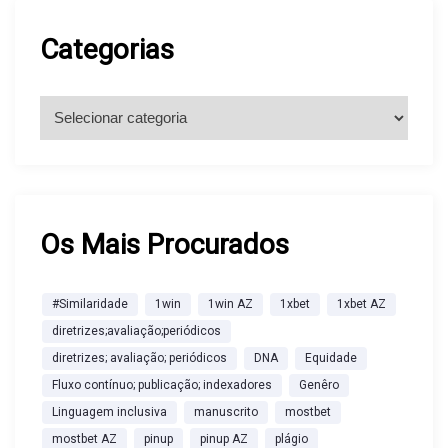
Categorias
C
a
t
e
g
o
Os Mais Procurados
r
i
#Similaridade
1win
1win AZ
1xbet
1xbet AZ
a
diretrizes;avaliação;periódicos
s
diretrizes; avaliação; periódicos
DNA
Equidade
Fluxo contínuo; publicação; indexadores
Genêro
Linguagem inclusiva
manuscrito
mostbet
mostbet AZ
pinup
pinup AZ
plágio