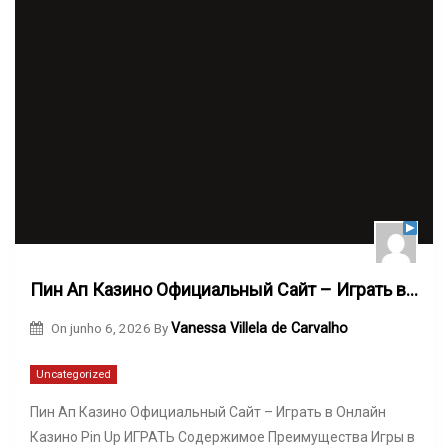
Пин Ап Казино Официальный Сайт – Играть в Онлайн Казино Pin Up
On
junho 6, 2026
By
Vanessa Villela de Carvalho
Uncategorized
Пин Ап Казино Официальный Сайт – Играть в Онлайн
Казино Pin Up
ИГРАТЬ Содержимое Преимущества Игры в