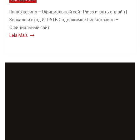
Uncategorized
Пинко казино – Официальный сайт Pinco играть онлайн |
Зеркало и вход
ИГРАТЬ Содержимое Пинко казино –
Официальный сайт
Leia Mais