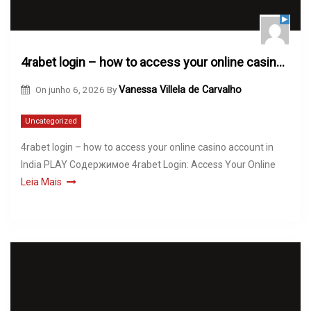
4rabet login – how to access your online casino account in India
On
junho 6, 2026
By
Vanessa Villela de Carvalho
Uncategorized
4rabet login – how to access your online casino account in
India
PLAY Содержимое 4rabet Login: Access Your Online
Leia Mais