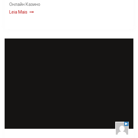
Онлайн Казино
Leia Mais