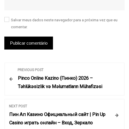
Salvar meus dados neste navegador para a próxima vez que eu
comentar.
N
PREVIOUS POST
Pinco Online Kazino (Пинко) 2026 –
a
Təhlükəsizlik və Məlumatların Mühafizəsi
v
NEXT POST
e
Пин Ап Казино Официальный сайт | Pin Up
Casino играть онлайн – Вход, Зеркало