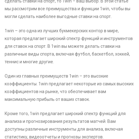
сделать ставки на спорт, то 1win – ваш выбор. В этой статье
мы рассмотрим все преимущества и функции 1win, чтобы вы
могли сделать наиболее выгодные ставки на спорт.
1win – это одна из лучших букмекерских контор в мире,
которая предлагает широкий спектр функций и инструментов
для ставок на спорт. В 1win вы можете делать ставки на
различные виды спорта, включая футбол, баскетбол, хоккей,
теннис и многие другие.
Один из главных преимуществ 1win – это высокие
коэффициенты. 1win предлагает некоторые из самых высоких
коэффициентов на рынке, что обеспечивает вам
максимальную прибыль от ваших ставок.
Кроме того, 1win предлагает широкий спектр функций для
анализа и прогнозирования результатов матчей. Вам
доступны различные инструменты для анализа, включая
статистику, видеоотчеты и прогнозы экспертов.