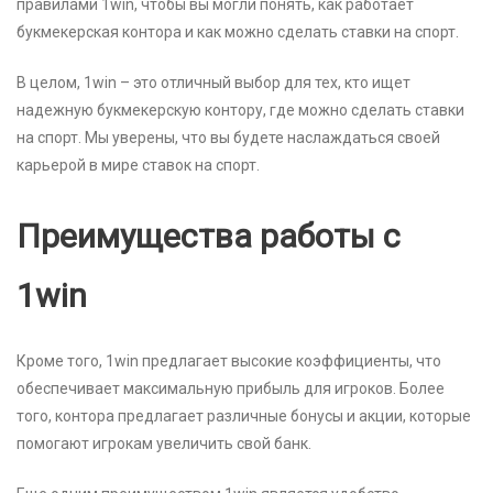
правилами 1win, чтобы вы могли понять, как работает
букмекерская контора и как можно сделать ставки на спорт.
В целом, 1win – это отличный выбор для тех, кто ищет
надежную букмекерскую контору, где можно сделать ставки
на спорт. Мы уверены, что вы будете наслаждаться своей
карьерой в мире ставок на спорт.
Преимущества работы с
1win
Кроме того, 1win предлагает высокие коэффициенты, что
обеспечивает максимальную прибыль для игроков. Более
того, контора предлагает различные бонусы и акции, которые
помогают игрокам увеличить свой банк.