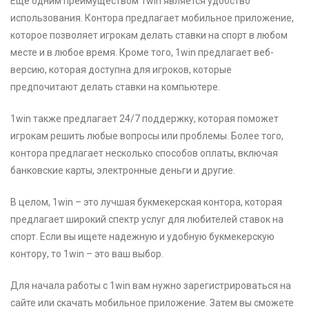
Еще одним преимуществом 1win является удобство
использования. Контора предлагает мобильное приложение,
которое позволяет игрокам делать ставки на спорт в любом
месте и в любое время. Кроме того, 1win предлагает веб-
версию, которая доступна для игроков, которые
предпочитают делать ставки на компьютере.
1win также предлагает 24/7 поддержку, которая поможет
игрокам решить любые вопросы или проблемы. Более того,
контора предлагает несколько способов оплаты, включая
банковские карты, электронные деньги и другие.
В целом, 1win – это лучшая букмекерская контора, которая
предлагает широкий спектр услуг для любителей ставок на
спорт. Если вы ищете надежную и удобную букмекерскую
контору, то 1win – это ваш выбор.
Для начала работы с 1win вам нужно зарегистрироваться на
сайте или скачать мобильное приложение. Затем вы сможете