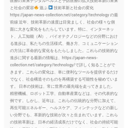
医療の未来デジタルヘルスと予防医療の拡大技術革新の未来
と社会の変容
遊ぶ
技術革新と社会の変化
https://japan-news-collection.net/category/technology の最
前線 近年、技術革新の速度は目覚ましく、社会の様々な側
面に大きな変化をもたらしています。特に、インターネッ
ト、人工知能（AI）、バイオテクノロジーなどの分野におけ
る進歩は、私たちの生活様式、働き方、コミュニケーション
の方法に革命的な変化をもたらしました。これらの技術的な
進歩に関する最新の情報は、https://japan-news-
collection.net/category/technology/で詳しく知ることがで
きます。これらの変化は、単に便利なツールを提供するだけ
でなく、社会構造そのものを再構築する可能性を秘めていま
す。 日本の技術は、常に世界の最先端を走ってきました。
精密機械、ロボット工学、自動車産業などは、その代表的な
例です。しかし、近年は、これらの伝統的な分野に加えて、
再生可能エネルギー、ヘルスケア、フィンテックなどの新し
い分野でも、革新的な技術が次々と生まれています。これら
の技術革新は、日本の経済成長だけでなく、社会の持続可能