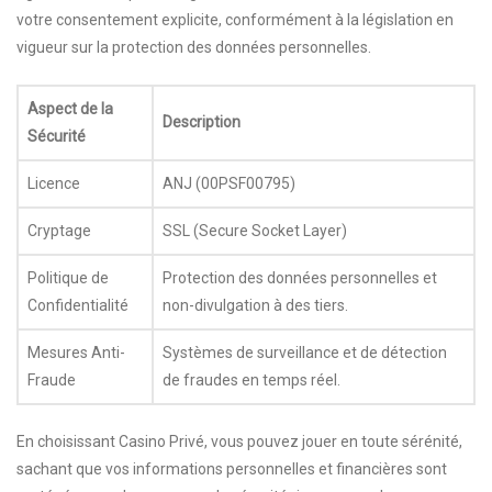
votre consentement explicite, conformément à la législation en
vigueur sur la protection des données personnelles.
Aspect de la
Description
Sécurité
Licence
ANJ (00PSF00795)
Cryptage
SSL (Secure Socket Layer)
Politique de
Protection des données personnelles et
Confidentialité
non-divulgation à des tiers.
Mesures Anti-
Systèmes de surveillance et de détection
Fraude
de fraudes en temps réel.
En choisissant Casino Privé, vous pouvez jouer en toute sérénité,
sachant que vos informations personnelles et financières sont