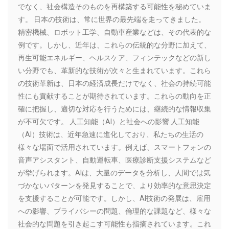
でなく、社会構造そのものを再構築する可能性を秘めていま
す。 日本の技術は、常に世界の最先端を走ってきました。
精密機械、ロボット工学、自動車産業などは、その代表的な
例です。しかし、近年は、これらの伝統的な分野に加えて、
再生可能エネルギー、ヘルスケア、フィンテックなどの新し
い分野でも、革新的な技術が次々と生まれています。これら
の技術革新は、日本の経済成長だけでなく、社会の持続可能
性にも貢献することが期待されています。これらの動向を正
確に把握し、適切な対応を行うためには、継続的な情報収集
が不可欠です。 人工知能（AI）と社会への影響 人工知能
（AI）技術は、近年急速に進化しており、私たちの生活の
様々な場面で活用されています。例えば、スマートフォンの
音声アシスタント、自動運転車、医療診断支援システムなど
が挙げられます。AIは、大量のデータを分析し、人間では気
づかないパターンを発見することで、より効率的な意思決定
を支援することが可能です。しかし、AI技術の発展は、雇用
への影響、プライバシーの問題、倫理的な課題など、様々な
社会的な問題を引き起こす可能性も指摘されています。これ