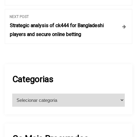
v
NEXT POST
e
Strategic analysis of ck444 for Bangladeshi
players and secure online betting
g
a
ç
Categorias
ã
C
a
o
t
e
d
g
o