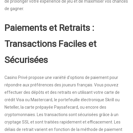
de prolonger votre expérience de jeu et de maximiser vos chances
de gagner.
Paiements et Retraits :
Transactions Faciles et
Sécurisées
Casino Privé propose une variété d'options de paiement pour
répondre aux préférences des joueurs français. Vous pouvez
effectuer des dépôts et des retraits en utilisant votre carte de
crédit Visa ou Mastercard, le portefeuille électronique Skrill ou
Neteller, la carte prépayée Paysafecard, ou encore des
cryptomonnaies. Les transactions sont sécurisées grâce à un
cryptage SSL et sont traitées rapidement et efficacement. Les
délais de retrait varient en fonction de la méthode de paiement