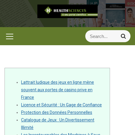
S
k
i
p
t
S
S
e
o
e
a
c
a
r
o
r
c
h
n
c
t
h
e
f
Lattrait ludique des jeux en ligne mène
n
o
souvent aux portes de casino prive en
t
r
France
:
Licence et Sécurité : Un Gage de Confiance
Protection des Données Personnelles
Catalogue de Jeux : Un Divertissement
Illimité