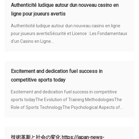
Authenticité ludique autour dun nouveau casino en
ligne pour joueurs avertis
Authenticité ludique autour dun nouveau casino en ligne
pour joueurs avertisSécurité et Licence : Les Fondamentaux
d'un Casino en Ligne...
Excitement and dedication fuel success in
competitive sports today
Excitement and dedication fuel success in competitive
sports todayThe Evolution of Training MethodologiesThe
Role of Sports TechnologyThe Psychological Aspects of...
技術革新と社会の変化 https://japan-news-