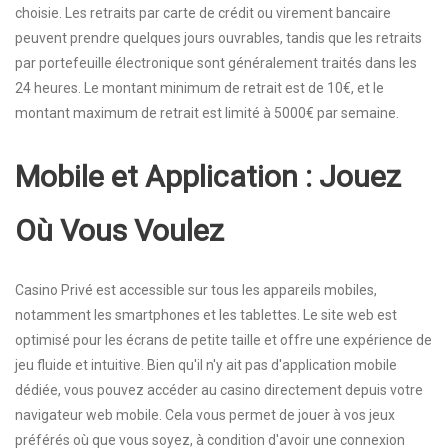
choisie. Les retraits par carte de crédit ou virement bancaire
peuvent prendre quelques jours ouvrables, tandis que les retraits
par portefeuille électronique sont généralement traités dans les
24 heures. Le montant minimum de retrait est de 10€, et le
montant maximum de retrait est limité à 5000€ par semaine.
Mobile et Application : Jouez
Où Vous Voulez
Casino Privé est accessible sur tous les appareils mobiles,
notamment les smartphones et les tablettes. Le site web est
optimisé pour les écrans de petite taille et offre une expérience de
jeu fluide et intuitive. Bien qu'il n'y ait pas d'application mobile
dédiée, vous pouvez accéder au casino directement depuis votre
navigateur web mobile. Cela vous permet de jouer à vos jeux
préférés où que vous soyez, à condition d'avoir une connexion