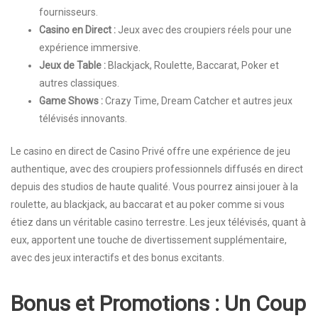
fournisseurs.
Casino en Direct :
Jeux avec des croupiers réels pour une
expérience immersive.
Jeux de Table :
Blackjack, Roulette, Baccarat, Poker et
autres classiques.
Game Shows :
Crazy Time, Dream Catcher et autres jeux
télévisés innovants.
Le casino en direct de Casino Privé offre une expérience de jeu
authentique, avec des croupiers professionnels diffusés en direct
depuis des studios de haute qualité. Vous pourrez ainsi jouer à la
roulette, au blackjack, au baccarat et au poker comme si vous
étiez dans un véritable casino terrestre. Les jeux télévisés, quant à
eux, apportent une touche de divertissement supplémentaire,
avec des jeux interactifs et des bonus excitants.
Bonus et Promotions : Un Coup