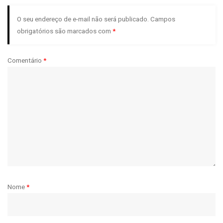
O seu endereço de e-mail não será publicado.
Campos
obrigatórios são marcados com
*
Comentário
*
Nome
*