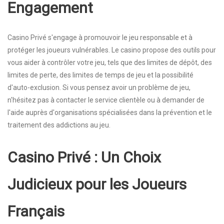
Engagement
Casino Privé s'engage à promouvoir le jeu responsable et à
protéger les joueurs vulnérables. Le casino propose des outils pour
vous aider à contrôler votre jeu, tels que des limites de dépôt, des
limites de perte, des limites de temps de jeu et la possibilité
d'auto-exclusion. Si vous pensez avoir un problème de jeu,
n'hésitez pas à contacter le service clientèle ou à demander de
l'aide auprès d'organisations spécialisées dans la prévention et le
traitement des addictions au jeu.
Casino Privé : Un Choix
Judicieux pour les Joueurs
Français