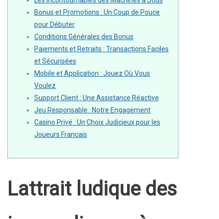
Les Incontournables des Machines à Sous
Bonus et Promotions : Un Coup de Pouce
pour Débuter
Conditions Générales des Bonus
Paiements et Retraits : Transactions Faciles
et Sécurisées
Mobile et Application : Jouez Où Vous
Voulez
Support Client : Une Assistance Réactive
Jeu Responsable : Notre Engagement
Casino Privé : Un Choix Judicieux pour les
Joueurs Français
Lattrait ludique des