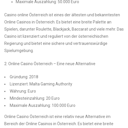
Maximale Auszahlung: 50.000 Euro
Casino online Österreich ist eines der ältesten und bekanntesten
Online Casinos in Österreich. Es bietet eine breite Palette an
Spielen, darunter Roulette, Blackjack, Baccarat und viele mehr. Das
Casino ist lizenziert und reguliert von der österreichischen
Regierung und bietet eine sichere und vertrauenswürdige
Spielumgebung.
2. Online Casino Österreich – Eine neue Alternative
Gründung: 2018
Lizenziert: Malta Gaming Authority
Währung: Euro
Mindesteinzahlung: 20 Euro
Maximale Auszahlung: 100.000 Euro
Online Casino Österreich ist eine relativ neue Alternative im
Bereich der Online Casinos in Österreich. Es bietet eine breite