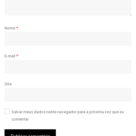
Nome
*
E-mail
*
Site
Salvar meus dados neste navegador para a próxima vez que eu
comentar.