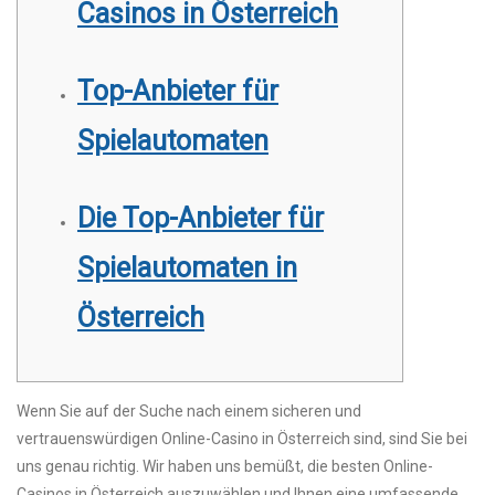
Casinos in Österreich
Top-Anbieter für
Spielautomaten
Die Top-Anbieter für
Spielautomaten in
Österreich
Wenn Sie auf der Suche nach einem sicheren und
vertrauenswürdigen Online-Casino in Österreich sind, sind Sie bei
uns genau richtig. Wir haben uns bemüßt, die besten Online-
Casinos in Österreich auszuwählen und Ihnen eine umfassende