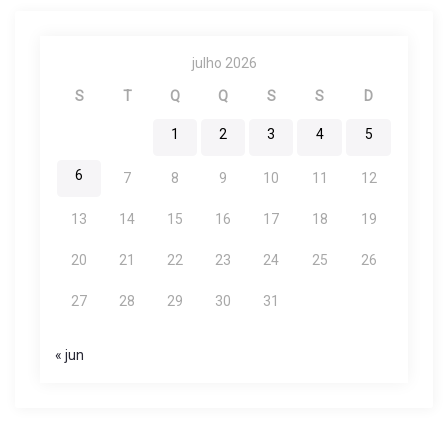
julho 2026
S
T
Q
Q
S
S
D
1
2
3
4
5
6
7
8
9
10
11
12
13
14
15
16
17
18
19
20
21
22
23
24
25
26
27
28
29
30
31
« jun