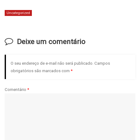
Uncategorized
Deixe um comentário
O seu endereço de e-mail não será publicado.
Campos
obrigatórios são marcados com
*
Comentário
*