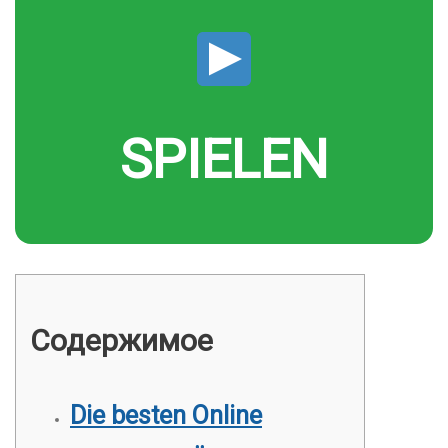
SPIELEN
Содержимое
Die besten Online