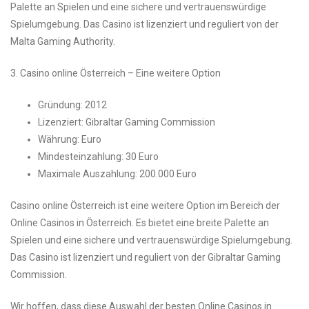
Palette an Spielen und eine sichere und vertrauenswürdige
Spielumgebung. Das Casino ist lizenziert und reguliert von der
Malta Gaming Authority.
3. Casino online Österreich – Eine weitere Option
Gründung: 2012
Lizenziert: Gibraltar Gaming Commission
Währung: Euro
Mindesteinzahlung: 30 Euro
Maximale Auszahlung: 200.000 Euro
Casino online Österreich ist eine weitere Option im Bereich der
Online Casinos in Österreich. Es bietet eine breite Palette an
Spielen und eine sichere und vertrauenswürdige Spielumgebung.
Das Casino ist lizenziert und reguliert von der Gibraltar Gaming
Commission.
Wir hoffen, dass diese Auswahl der besten Online Casinos in