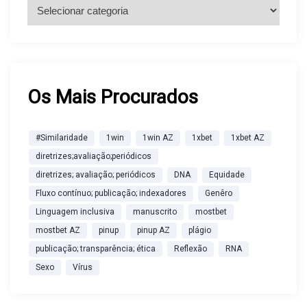
C
ã
a
t
o
e
g
d
o
Os Mais Procurados
r
e
i
#Similaridade
1win
1win AZ
1xbet
1xbet AZ
a
diretrizes;avaliação;periódicos
P
s
diretrizes; avaliação; periódicos
DNA
Equidade
Fluxo contínuo; publicação; indexadores
Genêro
o
Linguagem inclusiva
manuscrito
mostbet
mostbet AZ
pinup
pinup AZ
plágio
s
publicação; transparência; ética
Reflexão
RNA
Sexo
Vírus
t