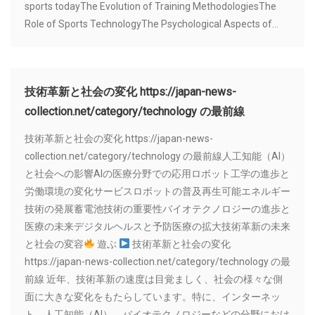
sports todayThe Evolution of Training MethodologiesThe
Role of Sports TechnologyThe Psychological Aspects of...
技術革新と社会の変化 https://japan-news-
collection.net/category/technology の最前線
技術革新と社会の変化 https://japan-news-
collection.net/category/technology の最前線人工知能（AI）
と社会への影響AIの医療分野での応用ロボット工学の進歩と
労働環境の変化サービスロボットの普及再生可能エネルギー
技術の発展蓄電池技術の重要性バイオテクノロジーの進歩と
医療の未来デジタルヘルスと予防医療の拡大技術革新の未来
と社会の変容
遊ぶ
技術革新と社会の変化
https://japan-news-collection.net/category/technology の最
前線 近年、技術革新の速度は目覚ましく、社会の様々な側
面に大きな変化をもたらしています。特に、インターネッ
ト、人工知能（AI）、バイオテクノロジーなどの分野におけ