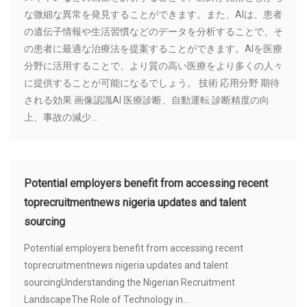
な微細な異常を発見することができます。また、AIは、患者
の遺伝子情報や生活習慣などのデータを分析することで、そ
の患者に最適な治療法を提案することができます。AIを医療
分野に活用することで、より質の高い医療をより多くの人々
に提供することが可能になるでしょう。 技術 応用分野 期待
される効果 画像認識AI 医療診断、自動運転 診断精度の向
上、事故の減少...
Potential employers benefit from accessing recent
toprecruitmentnews nigeria updates and talent
sourcing
Potential employers benefit from accessing recent
toprecruitmentnews nigeria updates and talent
sourcingUnderstanding the Nigerian Recruitment
LandscapeThe Role of Technology in...