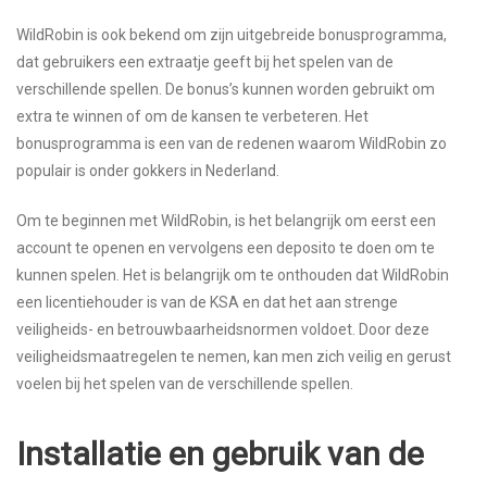
WildRobin is ook bekend om zijn uitgebreide bonusprogramma,
dat gebruikers een extraatje geeft bij het spelen van de
verschillende spellen. De bonus’s kunnen worden gebruikt om
extra te winnen of om de kansen te verbeteren. Het
bonusprogramma is een van de redenen waarom WildRobin zo
populair is onder gokkers in Nederland.
Om te beginnen met WildRobin, is het belangrijk om eerst een
account te openen en vervolgens een deposito te doen om te
kunnen spelen. Het is belangrijk om te onthouden dat WildRobin
een licentiehouder is van de KSA en dat het aan strenge
veiligheids- en betrouwbaarheidsnormen voldoet. Door deze
veiligheidsmaatregelen te nemen, kan men zich veilig en gerust
voelen bij het spelen van de verschillende spellen.
Installatie en gebruik van de