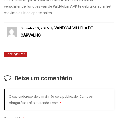
verschillende functies van de WildRobin APK te gebruiken om het
maximale uit de app te halen.
VANESSA VILLELA DE
On
junho 30, 2026
By
CARVALHO
Uncategorized
Deixe um comentário
O seu endereço de e-mail não será publicado.
Campos
obrigatórios são marcados com
*