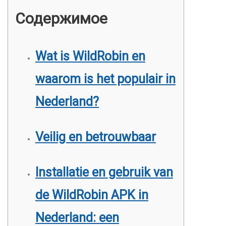
Содержимое
Wat is WildRobin en
waarom is het populair in
Nederland?
Veilig en betrouwbaar
Installatie en gebruik van
de WildRobin APK in
Nederland: een