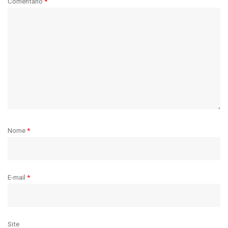
Comentário
*
Nome
*
E-mail
*
Site