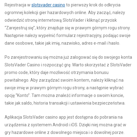
Rejestracja w
slotsvader casino
to pierwszy krok do odkrycia
ogromnej kolekcji gier hazardowych online. Aby zacząć, należy
odwiedzić stronę internetową SlotsVader i kliknąć przycisk
“Zarejestruj się”, który znajduje się w prawym górnym rogu strony.
Następnie należy wypełnić formularz rejestracyjny, podając swoje
dane osobowe, takie jak imię, nazwisko, adres e-mail i hasło.
Po zarejestrowaniu się można już zalogować się do swojego konta
SlotsVader Casino i rozpocząć grę. Warto skorzystać z SlotsVader
promo code, który daje możliwość otrzymania bonusu
powitalnego. Aby zarządzać swoim kontem, należy kliknąć na
swoje imię w prawym górnym rogu strony, a następnie wybrać
opcję “Konto”. Tam można znaleźć informacje o swoim koncie,
takie jak saldo, historia transakcji i ustawienia bezpieczeństwa.
Aplikacja SlotsVader casino app jest dostępna do pobrania na
urządzenia z systemem Android i iOS. Dzięki niej można grać w
gry hazardowe online z dowolnego miejsca i o dowolnej porze.