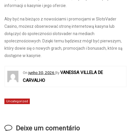
informacji o kasynie i jego ofercie.
Aby być na bieżąco z nowościami i promocjami w SlotsVader
Casino, możesz obserwować stronę internetową kasyna lub
dołączyć do społeczności slotsvader na mediach
społecznościowych. Dzięki temu będziesz mógł być pierwszym,
który dowie się o nowych grach, promocjach i bonusach, które są
dostępne w kasynie.
VANESSA VILLELA DE
On
junho 30, 2026
By
CARVALHO
Uncategorized
Deixe um comentário