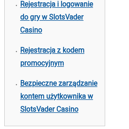
Rejestracja i logowanie
do gry w SlotsVader
Casino
Rejestracja z kodem
promocyjnym
Bezpieczne zarządzanie
kontem użytkownika w
SlotsVader Casino