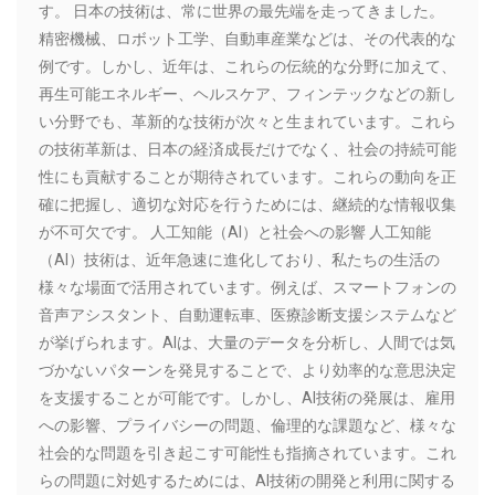
す。 日本の技術は、常に世界の最先端を走ってきました。
精密機械、ロボット工学、自動車産業などは、その代表的な
例です。しかし、近年は、これらの伝統的な分野に加えて、
再生可能エネルギー、ヘルスケア、フィンテックなどの新し
い分野でも、革新的な技術が次々と生まれています。これら
の技術革新は、日本の経済成長だけでなく、社会の持続可能
性にも貢献することが期待されています。これらの動向を正
確に把握し、適切な対応を行うためには、継続的な情報収集
が不可欠です。 人工知能（AI）と社会への影響 人工知能
（AI）技術は、近年急速に進化しており、私たちの生活の
様々な場面で活用されています。例えば、スマートフォンの
音声アシスタント、自動運転車、医療診断支援システムなど
が挙げられます。AIは、大量のデータを分析し、人間では気
づかないパターンを発見することで、より効率的な意思決定
を支援することが可能です。しかし、AI技術の発展は、雇用
への影響、プライバシーの問題、倫理的な課題など、様々な
社会的な問題を引き起こす可能性も指摘されています。これ
らの問題に対処するためには、AI技術の開発と利用に関する