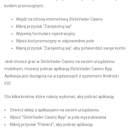
kodem promocyjnym:
Wejdź na stronę internetową SlotsVader Casino
Kliknij przycisk “Zarejestruj się”
Wypełnij formularz rejestracyjny
Wpisz kod promocyjny w odpowiednie pole
Kliknij przycisk “Zarejestruj się”, aby potwierdzić swoje konto
Jeśli chcesz grać w SlotsVader Casino na swoim urządzeniu
mobilnym, możesz pobrać aplikację SlotsVader Casino App.
Aplikacja jest dostępna na urządzeniach z systemem Android i
iOS.
Oto kilka kroków, które należy wykonać, aby pobrać aplikację:
Otwórz sklep z aplikacjami na swoim urządzeniu
Wpisz “SlotsVader Casino App” w pole wyszukiwania
Kliknij przycisk “Pobierz”, aby pobrać aplikację