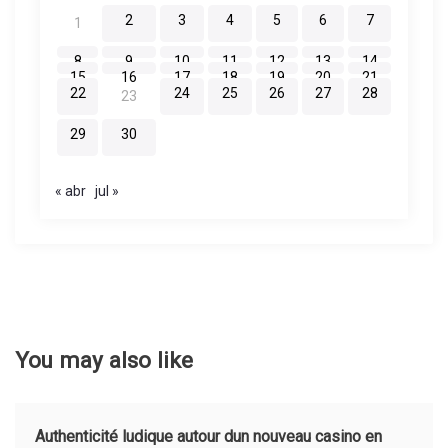
2
3
4
5
6
7
1
8
9
10
11
12
13
14
15
16
17
18
19
20
21
22
24
25
26
27
28
23
29
30
« abr
jul »
You may also like
Authenticité ludique autour dun nouveau casino en