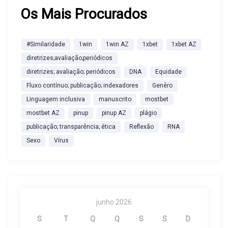
o
Os Mais Procurados
e
r
i
P
#Similaridade
1win
1win AZ
1xbet
1xbet AZ
a
diretrizes;avaliação;periódicos
s
o
diretrizes; avaliação; periódicos
DNA
Equidade
Fluxo contínuo; publicação; indexadores
Genêro
s
Linguagem inclusiva
manuscrito
mostbet
mostbet AZ
pinup
pinup AZ
plágio
t
publicação; transparência; ética
Reflexão
RNA
Sexo
Vírus
junho 2026
S
T
Q
Q
S
S
D