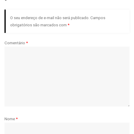
O seu endereço de e-mail não será publicado.
Campos
obrigatórios são marcados com
*
Comentário
*
Nome
*