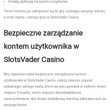
Instaluj aplikację na swoim urządzeniu
Teraz możesz już zalogować się do gry, używając swojego adresu
e-mail i hasła, i zacząć grać w SlotsVader Casino.
Bezpieczne zarządzanie
kontem użytkownika w
SlotsVader Casino
Aby zapewnić sobie bezpieczne zarządzanie kontem
użytkownika w SlotsVader Casino, należy zawsze używać
unikalnego i silnego hasła, które nie jest używane w żadnym innym
miejscu. Ponadto, warto włączyć dwuskładnikowe
uwierzytelnianie, aby dodać dodatkową warstwę zabezpieczeń do
swojego konta.