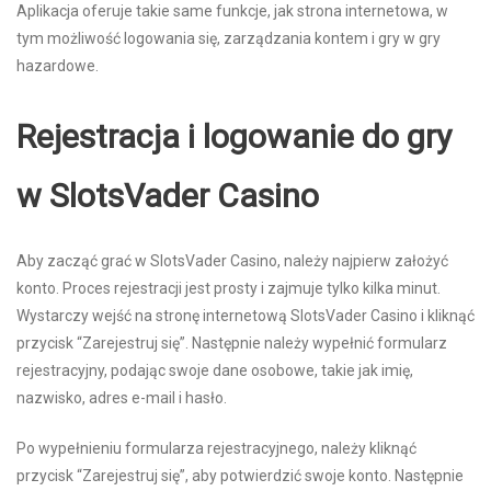
Aplikacja oferuje takie same funkcje, jak strona internetowa, w
tym możliwość logowania się, zarządzania kontem i gry w gry
hazardowe.
Rejestracja i logowanie do gry
w SlotsVader Casino
Aby zacząć grać w SlotsVader Casino, należy najpierw założyć
konto. Proces rejestracji jest prosty i zajmuje tylko kilka minut.
Wystarczy wejść na stronę internetową SlotsVader Casino i kliknąć
przycisk “Zarejestruj się”. Następnie należy wypełnić formularz
rejestracyjny, podając swoje dane osobowe, takie jak imię,
nazwisko, adres e-mail i hasło.
Po wypełnieniu formularza rejestracyjnego, należy kliknąć
przycisk “Zarejestruj się”, aby potwierdzić swoje konto. Następnie