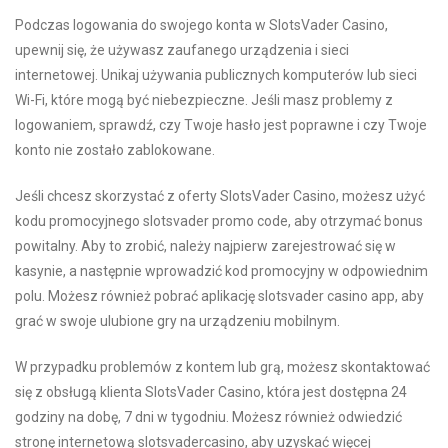
Podczas logowania do swojego konta w SlotsVader Casino,
upewnij się, że używasz zaufanego urządzenia i sieci
internetowej. Unikaj używania publicznych komputerów lub sieci
Wi-Fi, które mogą być niebezpieczne. Jeśli masz problemy z
logowaniem, sprawdź, czy Twoje hasło jest poprawne i czy Twoje
konto nie zostało zablokowane.
Jeśli chcesz skorzystać z oferty SlotsVader Casino, możesz użyć
kodu promocyjnego slotsvader promo code, aby otrzymać bonus
powitalny. Aby to zrobić, należy najpierw zarejestrować się w
kasynie, a następnie wprowadzić kod promocyjny w odpowiednim
polu. Możesz również pobrać aplikację slotsvader casino app, aby
grać w swoje ulubione gry na urządzeniu mobilnym.
W przypadku problemów z kontem lub grą, możesz skontaktować
się z obsługą klienta SlotsVader Casino, która jest dostępna 24
godziny na dobę, 7 dni w tygodniu. Możesz również odwiedzić
stronę internetową slotsvadercasino, aby uzyskać więcej