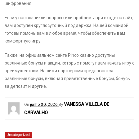
шифрования.
Если у вас возникли вопросы или проблемы при входе на сайт,
вам доступен круглосуточный поддержка. Нашей командой
готовы помочь вам в любое время, чтобы обеспечить вам
комфортную игру.
Также, на официальном сайте Pinco казино доступны
различные бонусы и акции, которые помогут вам начать игру с
преимуществом. Нашими партнерами предлагаются
различные бонусы, включая приветственные бонусы, бонусы
за депозит и другие.
VANESSA VILLELA DE
On
junho 30, 2026
By
CARVALHO
Uncategorized