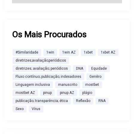
a
o
t
e
d
g
o
Os Mais Procurados
e
r
i
P
#Similaridade
1win
1win AZ
1xbet
1xbet AZ
a
diretrizes;avaliação;periódicos
s
o
diretrizes; avaliação; periódicos
DNA
Equidade
Fluxo contínuo; publicação; indexadores
Genêro
s
Linguagem inclusiva
manuscrito
mostbet
mostbet AZ
pinup
pinup AZ
plágio
t
publicação; transparência; ética
Reflexão
RNA
Sexo
Vírus