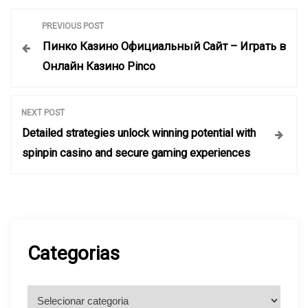
N
PREVIOUS POST
Пинко Казино Официальный Сайт – Играть в
a
Онлайн Казино Pinco
v
NEXT POST
e
Detailed strategies unlock winning potential with
spinpin casino and secure gaming experiences
g
a
ç
Categorias
ã
C