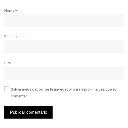
Nome
*
E-mail
*
Site
Salvar meus dados neste navegador para a próxima vez que eu
comentar.