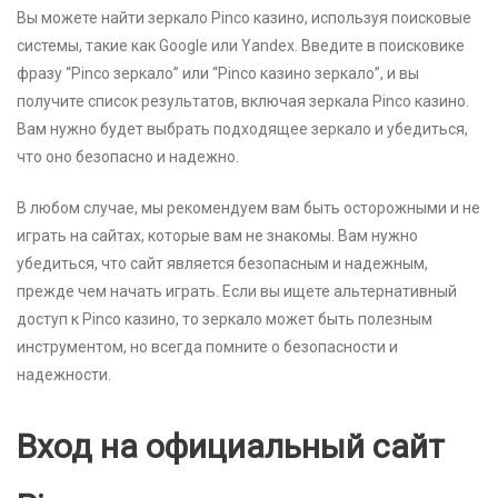
Вы можете найти зеркало Pinco казино, используя поисковые
системы, такие как Google или Yandex. Введите в поисковике
фразу “Pinco зеркало” или “Pinco казино зеркало”, и вы
получите список результатов, включая зеркала Pinco казино.
Вам нужно будет выбрать подходящее зеркало и убедиться,
что оно безопасно и надежно.
В любом случае, мы рекомендуем вам быть осторожными и не
играть на сайтах, которые вам не знакомы. Вам нужно
убедиться, что сайт является безопасным и надежным,
прежде чем начать играть. Если вы ищете альтернативный
доступ к Pinco казино, то зеркало может быть полезным
инструментом, но всегда помните о безопасности и
надежности.
Вход на официальный сайт