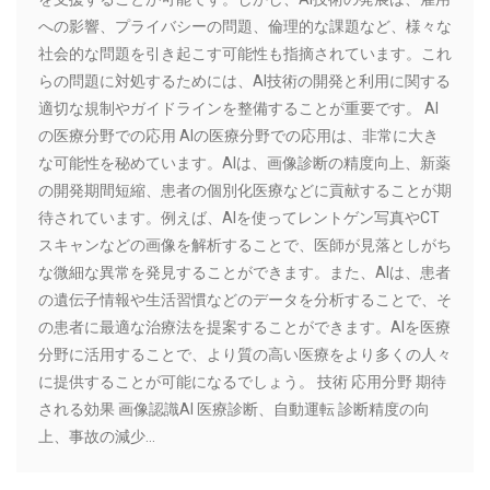
への影響、プライバシーの問題、倫理的な課題など、様々な
社会的な問題を引き起こす可能性も指摘されています。これ
らの問題に対処するためには、AI技術の開発と利用に関する
適切な規制やガイドラインを整備することが重要です。 AI
の医療分野での応用 AIの医療分野での応用は、非常に大き
な可能性を秘めています。AIは、画像診断の精度向上、新薬
の開発期間短縮、患者の個別化医療などに貢献することが期
待されています。例えば、AIを使ってレントゲン写真やCT
スキャンなどの画像を解析することで、医師が見落としがち
な微細な異常を発見することができます。また、AIは、患者
の遺伝子情報や生活習慣などのデータを分析することで、そ
の患者に最適な治療法を提案することができます。AIを医療
分野に活用することで、より質の高い医療をより多くの人々
に提供することが可能になるでしょう。 技術 応用分野 期待
される効果 画像認識AI 医療診断、自動運転 診断精度の向
上、事故の減少...