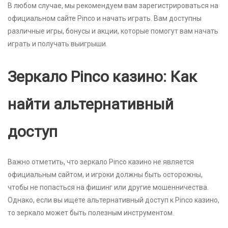
В любом случае, мы рекомендуем вам зарегистрироваться на
официальном сайте Pinco и начать играть. Вам доступны
различные игры, бонусы и акции, которые помогут вам начать
играть и получать выигрыши.
Зеркало Pinco казино: Как
найти альтернативный
доступ
Важно отметить, что зеркало Pinco казино не является
официальным сайтом, и игроки должны быть осторожны,
чтобы не попасться на фишинг или другие мошенничества.
Однако, если вы ищете альтернативный доступ к Pinco казино,
то зеркало может быть полезным инструментом.