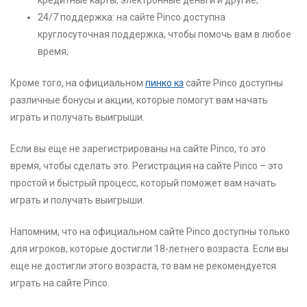
24/7 поддержка: на сайте Pinco доступна
круглосуточная поддержка, чтобы помочь вам в любое
время;
Кроме того, на официальном
пинко кз
сайте Pinco доступны
различные бонусы и акции, которые помогут вам начать
играть и получать выигрыши.
Если вы еще не зарегистрированы на сайте Pinco, то это
время, чтобы сделать это. Регистрация на сайте Pinco – это
простой и быстрый процесс, который поможет вам начать
играть и получать выигрыши.
Напомним, что на официальном сайте Pinco доступны только
для игроков, которые достигли 18-летнего возраста. Если вы
еще не достигли этого возраста, то вам не рекомендуется
играть на сайте Pinco.