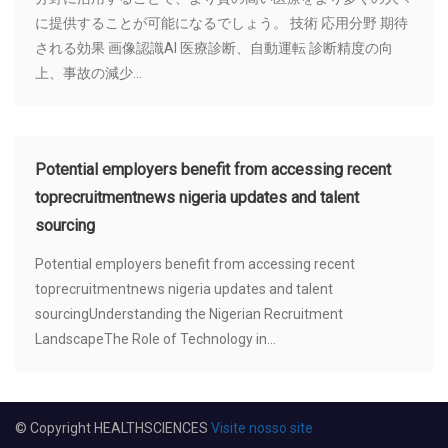
に提供することが可能になるでしょう。 技術 応用分野 期待
される効果 画像認識AI 医療診断、自動運転 診断精度の向
上、事故の減少...
Potential employers benefit from accessing recent
toprecruitmentnews nigeria updates and talent
sourcing
Potential employers benefit from accessing recent
toprecruitmentnews nigeria updates and talent
sourcingUnderstanding the Nigerian Recruitment
LandscapeThe Role of Technology in...
© Copyright HEALTHSCIENCES
Visite nosso site