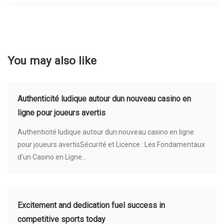
You may also like
Authenticité ludique autour dun nouveau casino en
ligne pour joueurs avertis
Authenticité ludique autour dun nouveau casino en ligne
pour joueurs avertisSécurité et Licence : Les Fondamentaux
d'un Casino en Ligne...
Excitement and dedication fuel success in
competitive sports today