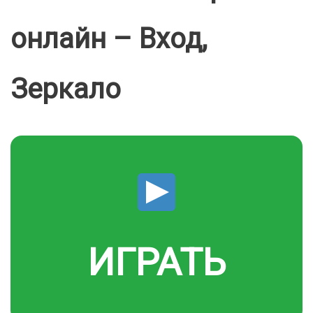
онлайн – Вход,
Зеркало
ИГРАТЬ