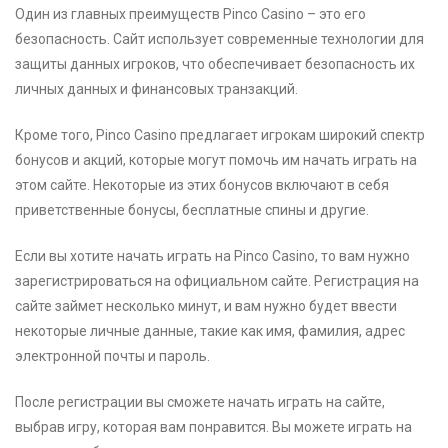
Один из главных преимуществ Pinco Casino – это его
безопасность. Сайт использует современные технологии для
защиты данных игроков, что обеспечивает безопасность их
личных данных и финансовых транзакций.
Кроме того, Pinco Casino предлагает игрокам широкий спектр
бонусов и акций, которые могут помочь им начать играть на
этом сайте. Некоторые из этих бонусов включают в себя
приветственные бонусы, бесплатные спины и другие.
Если вы хотите начать играть на Pinco Casino, то вам нужно
зарегистрироваться на официальном сайте. Регистрация на
сайте займет несколько минут, и вам нужно будет ввести
некоторые личные данные, такие как имя, фамилия, адрес
электронной почты и пароль.
После регистрации вы сможете начать играть на сайте,
выбрав игру, которая вам понравится. Вы можете играть на