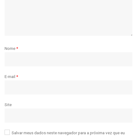
Nome
*
E-mail
*
Site
Salvar meus dados neste navegador para a próxima vez que eu