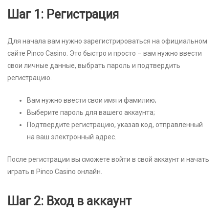
Шаг 1: Регистрация
Для начала вам нужно зарегистрироваться на официальном
сайте Pinco Casino. Это быстро и просто – вам нужно ввести
свои личные данные, выбрать пароль и подтвердить
регистрацию.
Вам нужно ввести свои имя и фамилию;
Выберите пароль для вашего аккаунта;
Подтвердите регистрацию, указав код, отправленный
на ваш электронный адрес.
После регистрации вы сможете войти в свой аккаунт и начать
играть в Pinco Casino онлайн.
Шаг 2: Вход в аккаунт