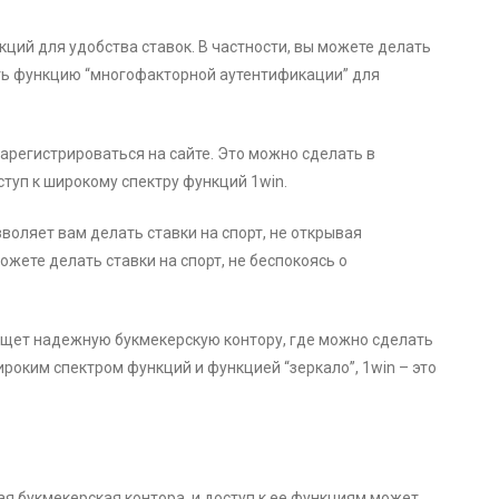
кций для удобства ставок. В частности, вы можете делать
ать функцию “многофакторной аутентификации” для
зарегистрироваться на сайте. Это можно сделать в
туп к широкому спектру функций 1win.
зволяет вам делать ставки на спорт, не открывая
ожете делать ставки на спорт, не беспокоясь о
о ищет надежную букмекерскую контору, где можно сделать
роким спектром функций и функцией “зеркало”, 1win – это
ая букмекерская контора, и доступ к ее функциям может