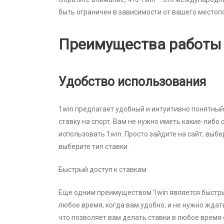
быть ограничен в зависимости от вашего местоп
Преимущества работы 
Удобство использования
1win предлагает удобный и интуитивно понятный
ставку на спорт. Вам не нужно иметь какие-либо
использовать 1win. Просто зайдите на сайт, выбер
выберите тип ставки.
Быстрый доступ к ставкам
Еще одним преимуществом 1win является быстрый
любое время, когда вам удобно, и не нужно ждать
что позволяет вам делать ставки в любое время 