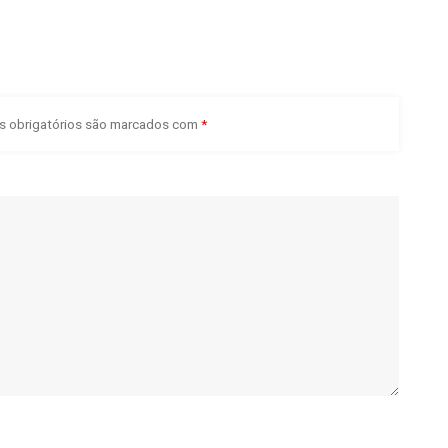
 obrigatórios são marcados com
*