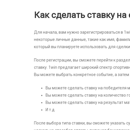
Как сделать ставку на 
Для начала, вам нужно зарегистрироваться в 1wi
некоторые личные данные, такие как имя, фамили
который вы планируете использовать для сделки
После регистрации, вы сможете перейти к разделу
ставку. 1win предлагает широкий спектр спортивн
Вы можете выбрать конкретное событие, а затем 
Вы можете сделать ставку на победителя м
Вы можете сделать ставку на количество го
Вы можете сделать ставку на результат ма
И т.д.
После выбора типа ставки, вы сможете указать с