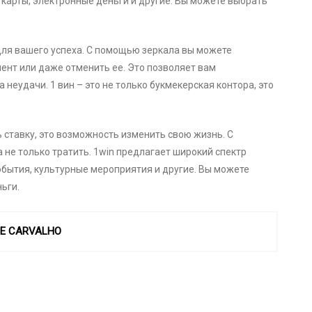
 карты, электронные деньги и другие. Вы можете выбрать
для вашего успеха. С помощью зеркала вы можете
ент или даже отменить ее. Это позволяет вам
 неудачи. 1 вин – это не только букмекерская контора, это
ь ставку, это возможность изменить свою жизнь. С
 не только тратить. 1win предлагает широкий спектр
события, культурные мероприятия и другие. Вы можете
ьги.
DE CARVALHO