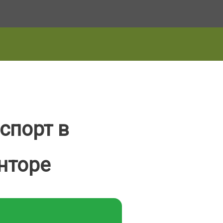
 спорт в
нторе