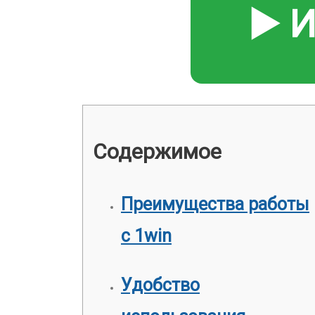
▶️ 
Содержимое
Преимущества работы
с 1win
Удобство