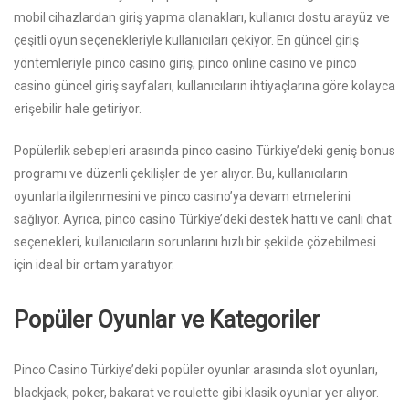
mobil cihazlardan giriş yapma olanakları, kullanıcı dostu arayüz ve
çeşitli oyun seçenekleriyle kullanıcıları çekiyor. En güncel giriş
yöntemleriyle pinco casino giriş, pinco online casino ve pinco
casino güncel giriş sayfaları, kullanıcıların ihtiyaçlarına göre kolayca
erişebilir hale getiriyor.
Popülerlik sebepleri arasında pinco casino Türkiye’deki geniş bonus
programı ve düzenli çekilişler de yer alıyor. Bu, kullanıcıların
oyunlarla ilgilenmesini ve pinco casino’ya devam etmelerini
sağlıyor. Ayrıca, pinco casino Türkiye’deki destek hattı ve canlı chat
seçenekleri, kullanıcıların sorunlarını hızlı bir şekilde çözebilmesi
için ideal bir ortam yaratıyor.
Popüler Oyunlar ve Kategoriler
Pinco Casino Türkiye’deki popüler oyunlar arasında slot oyunları,
blackjack, poker, bakarat ve roulette gibi klasik oyunlar yer alıyor.