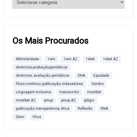
ã
a
t
o
e
g
d
o
Os Mais Procurados
r
e
i
#Similaridade
1win
1win AZ
1xbet
1xbet AZ
a
diretrizes;avaliação;periódicos
P
s
diretrizes; avaliação; periódicos
DNA
Equidade
Fluxo contínuo; publicação; indexadores
Genêro
o
Linguagem inclusiva
manuscrito
mostbet
mostbet AZ
pinup
pinup AZ
plágio
s
publicação; transparência; ética
Reflexão
RNA
Sexo
Vírus
t