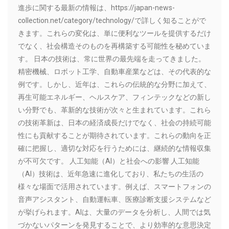
進歩に関する最新の情報は、https://japan-news-
collection.net/category/technology/で詳しく知ることがで
きます。これらの変化は、単に便利なツールを提供するだけ
でなく、社会構造そのものを再構築する可能性を秘めていま
す。 日本の技術は、常に世界の最先端を走ってきました。
精密機械、ロボット工学、自動車産業などは、その代表的な
例です。しかし、近年は、これらの伝統的な分野に加えて、
再生可能エネルギー、ヘルスケア、フィンテックなどの新し
い分野でも、革新的な技術が次々と生まれています。これら
の技術革新は、日本の経済成長だけでなく、社会の持続可能
性にも貢献することが期待されています。これらの動向を正
確に把握し、適切な対応を行うためには、継続的な情報収集
が不可欠です。 人工知能（AI）と社会への影響 人工知能
（AI）技術は、近年急速に進化しており、私たちの生活の
様々な場面で活用されています。例えば、スマートフォンの
音声アシスタント、自動運転車、医療診断支援システムなど
が挙げられます。AIは、大量のデータを分析し、人間では気
づかないパターンを発見することで、より効率的な意思決定