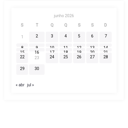
junho 2026
S
T
Q
Q
S
S
D
2
3
4
5
6
7
1
8
9
10
11
12
13
14
15
16
17
18
19
20
21
22
24
25
26
27
28
23
29
30
« abr
jul »