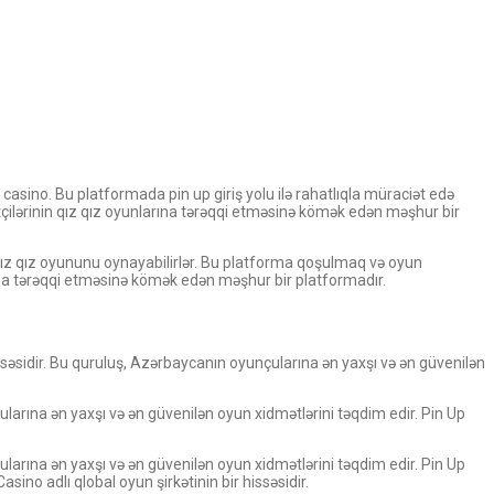
asino. Bu platformada pin up giriş yolu ilə rahatlıqla müraciət edə
çilərinin qız qız oyunlarına tərəqqi etməsinə kömək edən məşhur bir
 qız qız oyununu oynayabilirlər. Bu platforma qoşulmaq və oyun
rına tərəqqi etməsinə kömək edən məşhur bir platformadır.
issəsidir. Bu quruluş, Azərbaycanın oyunçularına ən yaxşı və ən güvenilən
larına ən yaxşı və ən güvenilən oyun xidmətlərini təqdim edir. Pin Up
larına ən yaxşı və ən güvenilən oyun xidmətlərini təqdim edir. Pin Up
o adlı qlobal oyun şirkətinin bir hissəsidir.