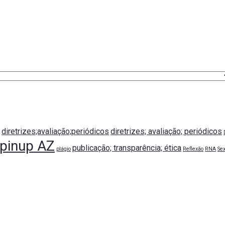
diretrizes;avaliação;periódicos
diretrizes; avaliação; periódicos
pinup AZ
publicação; transparência; ética
plágio
Reflexão
RNA
Se