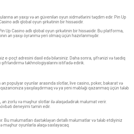
larına ən yaxşı və ən güvenilən oyun xidmətlərini təqdim edir. Pin Up
o adlı qlobal oyun şirkətinin bir hissəsidir.
Up Casino adlı qlobal oyun şirkətinin bir hissəsidir. Bu platforma,
nın ən yaxşı öyrənmə yeri olmaq üçün hazırlanmışdır.
 e-poçt adresini daxil edə bilərsiniz. Daha sonra, şifrənizi və təsdiq
ifrləndirmə təkhnologiyalarını istifadə edirik.
 populyar oyunlar arasında slotlar, live casino, poker, bakarat və
ləği qazancınıza yaxşılaşdırmaq və ya yeni məbləği qazanmaq üçün tələb
, ən zorlu və məşhur slotlar ilə əlaqədədirək məlumat verir.
 növbəti deneyimi təmin edir.
 Bu məlumatları dəstəkləyən detallı məlumatlar və tələb etdiyiniz
ə məşhur oyunlarla əlaqə saxlayacaq.