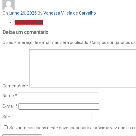
On
junho 26, 2026
By
Vanessa Villela de Carvalho
Uncategorized
Deixe um comentário
O seu endereço de e-mail não será publicado.
Campos obrigatórios 
Comentário
*
Nome
*
E-mail
*
Site
Salvar meus dados neste navegador para a próxima vez que eu c