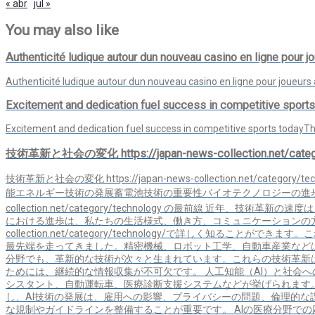
« abr
jul »
You may also like
Authenticité ludique autour dun nouveau casino en ligne pour jo
Authenticité ludique autour dun nouveau casino en ligne pour joueurs 
Excitement and dedication fuel success in competitive sports
Excitement and dedication fuel success in competitive sports todayTh
技術革新と社会の変化 https://japan-news-collection.net/cate
技術革新と社会の変化 https://japan-news-collection.n
能エネルギー技術の発展蓄電池技術の重要性バイオテクノロジーの進歩と医療の
collection.net/category/technology の最前
における進歩は、私たちの生活様式、働き方、コミュニケーションの方法に革
collection.net/category/technology/で詳
最先端を走ってきました。精密機械、ロボット工学、自動車産業など
分野でも、革新的な技術が次々と生まれています。これらの技術革新
ためには、継続的な情報収集が不可欠です。 人工知能（AI）と社会
シスタント、自動運転車、医療診断支援システムなどが挙げられます
し、AI技術の発展は、雇用への影響、プライバシーの問題、倫理的な
な規制やガイドラインを整備することが重要です。 AIの医療分野での