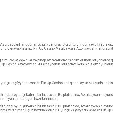
zərbaycanlılar üçün məşhur və müraciətçilər tərəfindən sevgilən qız qız c
ununu oynayabilirsiniz. Pin Up Casino Azərbaycan, Azərbaycanın müraciət
lıqla müraciət edə bilər və pinap az tərəfindən təqdim olunan milyonlarca
 Pin Up Casino Azərbaycan, Azərbaycanın müraciətçilərinin qız qız oyunla
oyunçu kəşfiyyatını əsasən Pin Up Casino adlı qlobal oyun şirkətinin bir h
 qlobal oyun şirkətinin bir hissəsidir. Bu platforma, Azərbaycanın oyunçu
nmə yeri olmaq üçün hazırlanmışdır.
 qlobal oyun şirkətinin bir hissəsidir. Bu platforma, Azərbaycanın oyunçu
 yeri olmaq üçün hazırlanmışdır. Oyunçu kəşfiyyatını əsasən Pin Up Casin