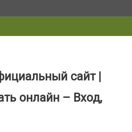
фициальный сайт |
ать онлайн – Вход,