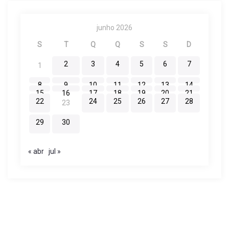
junho 2026
S
T
Q
Q
S
S
D
2
3
4
5
6
7
1
8
9
10
11
12
13
14
15
16
17
18
19
20
21
22
24
25
26
27
28
23
29
30
« abr
jul »