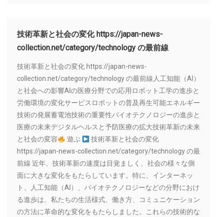
技術革新と社会の変化 https://japan-news-
collection.net/category/technology の最前線
技術革新と社会の変化 https://japan-news-
collection.net/category/technology の最前線人工知能（AI）
と社会への影響AIの医療分野での応用ロボット工学の進歩と
労働環境の変化サービスロボットの普及再生可能エネルギー
技術の発展蓄電池技術の重要性バイオテクノロジーの進歩と
医療の未来デジタルヘルスと予防医療の拡大技術革新の未来
と社会の変容
遊ぶ
技術革新と社会の変化
https://japan-news-collection.net/category/technology の最
前線 近年、技術革新の速度は目覚ましく、社会の様々な側
面に大きな変化をもたらしています。特に、インターネッ
ト、人工知能（AI）、バイオテクノロジーなどの分野におけ
る進歩は、私たちの生活様式、働き方、コミュニケーション
の方法に革命的な変化をもたらしました。これらの技術的な