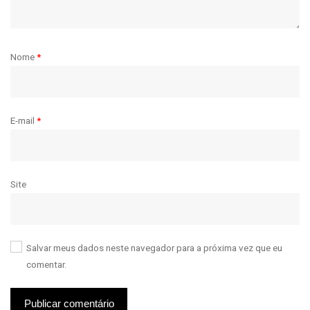
Nome
*
E-mail
*
Site
Salvar meus dados neste navegador para a próxima vez que eu
comentar.