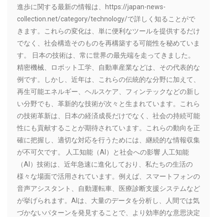
進歩に関する最新の情報は、https://japan-news-
collection.net/category/technology/で詳しく知ることがで
きます。これらの変化は、単に便利なツールを提供するだけ
でなく、社会構造そのものを再構築する可能性を秘めていま
す。 日本の技術は、常に世界の最先端を走ってきました。
精密機械、ロボット工学、自動車産業などは、その代表的な
例です。しかし、近年は、これらの伝統的な分野に加えて、
再生可能エネルギー、ヘルスケア、フィンテックなどの新し
い分野でも、革新的な技術が次々と生まれています。これら
の技術革新は、日本の経済成長だけでなく、社会の持続可能
性にも貢献することが期待されています。これらの動向を正
確に把握し、適切な対応を行うためには、継続的な情報収集
が不可欠です。 人工知能（AI）と社会への影響 人工知能
（AI）技術は、近年急速に進化しており、私たちの生活の
様々な場面で活用されています。例えば、スマートフォンの
音声アシスタント、自動運転車、医療診断支援システムなど
が挙げられます。AIは、大量のデータを分析し、人間では気
づかないパターンを発見することで、より効率的な意思決定