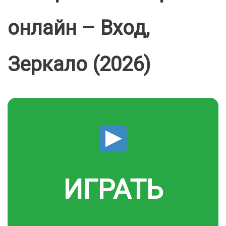
онлайн – Вход,
Зеркало (2026)
ИГРАТЬ