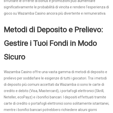
sfruttare le offerte di bonus e promozioni può aumentare
significativamente le probabilità di vincita e rendere l'esperienza di
gioco su Wazamba Casino ancora più divertente e remunerativa.
Metodi di Deposito e Prelievo:
Gestire i Tuoi Fondi in Modo
Sicuro
Wazamba Casino offre una vasta gamma di metodi di deposito e
prelievo per soddisfare le esigenze di tutti i giocatori. Tra i metodi
di deposito più comuni accettati da Wazamba ci sono le carte di
credito e debito (Visa, Mastercard), i portafogli elettronici (Skrill,
Neteller, ecoPayz) e i bonifici bancari. I depositi effettuati tramite
carte di credito o portafogli elettronici sono solitamente istantanei,
mentre i bonifici bancari potrebbero richiedere alcuni giorni