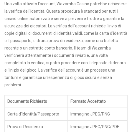
Una volta attivato l'account, Wazamba Casino potrebbe richiedere
la verifica dell'identità. Questa procedura è standard per tutti i
casinò online autorizzati e serve a prevenire frodi e a garantire la
sicurezza dei giocatori. La verifica dell'account richiede l'invio di
copie digitali di documenti di identità validi, come la carta d'identità
o il passaporto, e di una prova di residenza, come una bolletta
recente o un estratto conto bancario. Il team di Wazamba
verificherà attentamente i documenti inviati e, una volta
completata la verifica, si potrà procedere con il deposito di denaro
e l'inizio del gioco. La verifica dell'account è un processo una
tantum e garantisce un'esperienza di gioco sicura e senza
problemi.
Documento Richiesto
Formato Accettato
Carta d'Identità/Passaporto
Immagine JPEG/PNG
Prova di Residenza
Immagine JPEG/PNG/PDF