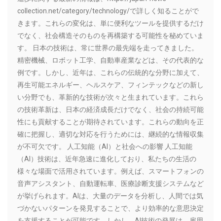
collection.net/category/technology/で詳しく知ることがで
きます。これらの変化は、単に便利なツールを提供するだけ
でなく、社会構造そのものを再構築する可能性を秘めていま
す。 日本の技術は、常に世界の最先端を走ってきました。
精密機械、ロボット工学、自動車産業などは、その代表的な
例です。しかし、近年は、これらの伝統的な分野に加えて、
再生可能エネルギー、ヘルスケア、フィンテックなどの新し
い分野でも、革新的な技術が次々と生まれています。これら
の技術革新は、日本の経済成長だけでなく、社会の持続可能
性にも貢献することが期待されています。これらの動向を正
確に把握し、適切な対応を行うためには、継続的な情報収集
が不可欠です。 人工知能（AI）と社会への影響 人工知能
（AI）技術は、近年急速に進化しており、私たちの生活の
様々な場面で活用されています。例えば、スマートフォンの
音声アシスタント、自動運転車、医療診断支援システムなど
が挙げられます。AIは、大量のデータを分析し、人間では気
づかないパターンを発見することで、より効率的な意思決定
を支援することが可能です。しかし、AI技術の発展は、雇用