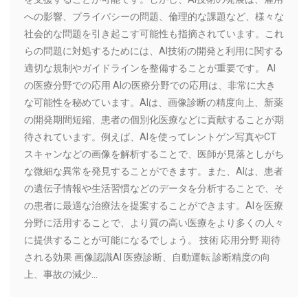
への影響、プライバシーの問題、倫理的な課題など、様々な
社会的な問題を引き起こす可能性も指摘されています。これ
らの問題に対処するためには、AI技術の開発と利用に関する
適切な規制やガイドラインを整備することが重要です。 AI
の医療分野での応用 AIの医療分野での応用は、非常に大き
な可能性を秘めています。AIは、画像診断の精度向上、新薬
の開発期間短縮、患者の個別化医療などに貢献することが期
待されています。例えば、AIを使ってレントゲン写真やCT
スキャンなどの画像を解析することで、医師が見落としがち
な微細な異常を発見することができます。また、AIは、患者
の遺伝子情報や生活習慣などのデータを分析することで、そ
の患者に最適な治療法を提案することができます。AIを医療
分野に活用することで、より質の高い医療をより多くの人々
に提供することが可能になるでしょう。 技術 応用分野 期待
される効果 画像認識AI 医療診断、自動運転 診断精度の向
上、事故の減少...