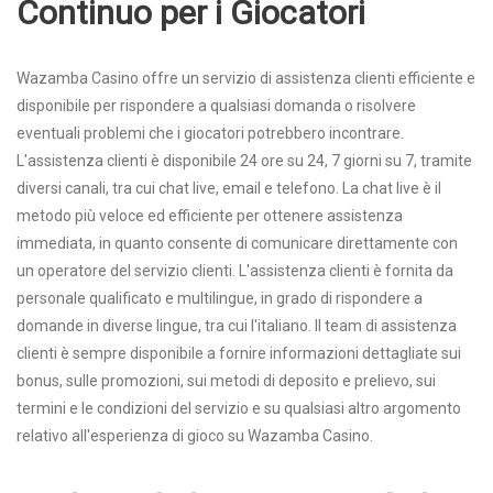
Continuo per i Giocatori
Wazamba Casino offre un servizio di assistenza clienti efficiente e
disponibile per rispondere a qualsiasi domanda o risolvere
eventuali problemi che i giocatori potrebbero incontrare.
L'assistenza clienti è disponibile 24 ore su 24, 7 giorni su 7, tramite
diversi canali, tra cui chat live, email e telefono. La chat live è il
metodo più veloce ed efficiente per ottenere assistenza
immediata, in quanto consente di comunicare direttamente con
un operatore del servizio clienti. L'assistenza clienti è fornita da
personale qualificato e multilingue, in grado di rispondere a
domande in diverse lingue, tra cui l'italiano. Il team di assistenza
clienti è sempre disponibile a fornire informazioni dettagliate sui
bonus, sulle promozioni, sui metodi di deposito e prelievo, sui
termini e le condizioni del servizio e su qualsiasi altro argomento
relativo all'esperienza di gioco su Wazamba Casino.