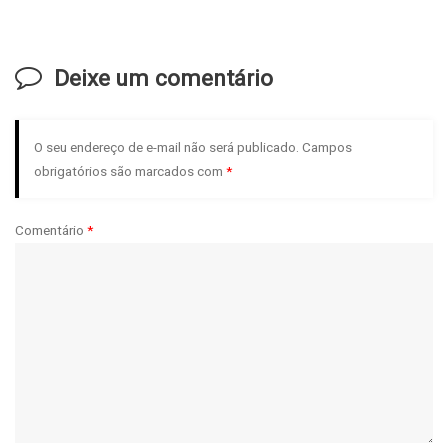
Deixe um comentário
O seu endereço de e-mail não será publicado.
Campos
obrigatórios são marcados com
*
Comentário
*