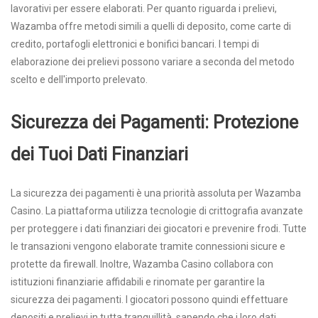
lavorativi per essere elaborati. Per quanto riguarda i prelievi,
Wazamba offre metodi simili a quelli di deposito, come carte di
credito, portafogli elettronici e bonifici bancari. I tempi di
elaborazione dei prelievi possono variare a seconda del metodo
scelto e dell'importo prelevato.
Sicurezza dei Pagamenti: Protezione
dei Tuoi Dati Finanziari
La sicurezza dei pagamenti è una priorità assoluta per Wazamba
Casino. La piattaforma utilizza tecnologie di crittografia avanzate
per proteggere i dati finanziari dei giocatori e prevenire frodi. Tutte
le transazioni vengono elaborate tramite connessioni sicure e
protette da firewall. Inoltre, Wazamba Casino collabora con
istituzioni finanziarie affidabili e rinomate per garantire la
sicurezza dei pagamenti. I giocatori possono quindi effettuare
depositi e prelievi in tutta tranquillità, sapendo che i loro dati