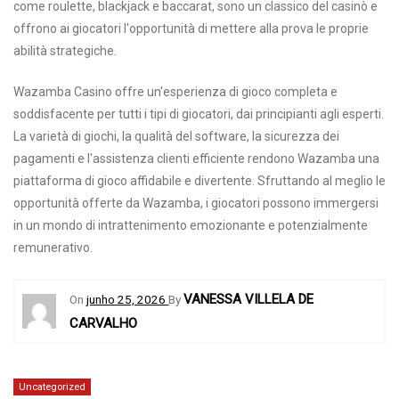
come roulette, blackjack e baccarat, sono un classico del casinò e
offrono ai giocatori l'opportunità di mettere alla prova le proprie
abilità strategiche.
Wazamba Casino offre un'esperienza di gioco completa e
soddisfacente per tutti i tipi di giocatori, dai principianti agli esperti.
La varietà di giochi, la qualità del software, la sicurezza dei
pagamenti e l'assistenza clienti efficiente rendono Wazamba una
piattaforma di gioco affidabile e divertente. Sfruttando al meglio le
opportunità offerte da Wazamba, i giocatori possono immergersi
in un mondo di intrattenimento emozionante e potenzialmente
remunerativo.
VANESSA VILLELA DE
On
junho 25, 2026
By
CARVALHO
Uncategorized