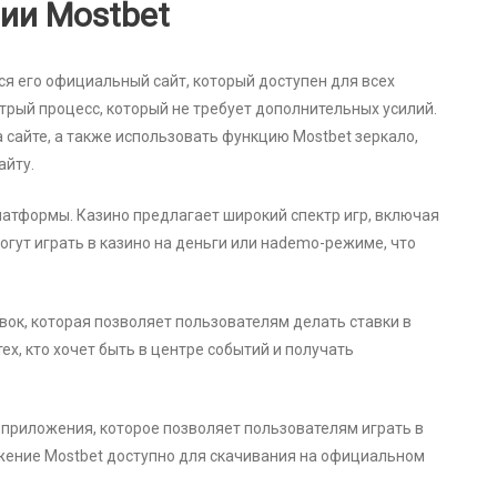
ии Mostbet
я его официальный сайт, который доступен для всех
стрый процесс, который не требует дополнительных усилий.
 сайте, а также использовать функцию Mostbet зеркало,
айту.
латформы. Казино предлагает широкий спектр игр, включая
могут играть в казино на деньги или наdemo-режиме, что
авок, которая позволяет пользователям делать ставки в
х, кто хочет быть в центре событий и получать
приложения, которое позволяет пользователям играть в
жение Mostbet доступно для скачивания на официальном