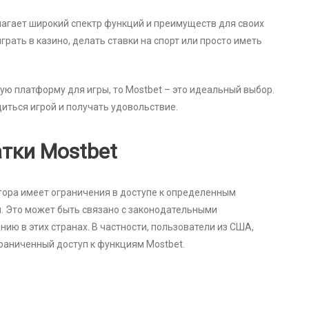
длагает широкий спектр функций и преимуществ для своих
играть в казино, делать ставки на спорт или просто иметь
ую платформу для игры, то Mostbet – это идеальный выбор.
диться игрой и получать удовольствие.
тки Mostbet
тора имеет ограничения в доступе к определенным
. Это может быть связано с законодательными
ию в этих странах. В частности, пользователи из США,
граниченный доступ к функциям Mostbet.