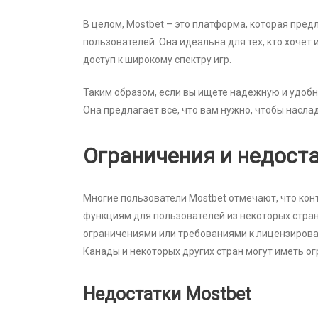
В целом, Mostbet – это платформа, которая пре
пользователей. Она идеальна для тех, кто хочет 
доступ к широкому спектру игр.
Таким образом, если вы ищете надежную и удобн
Она предлагает все, что вам нужно, чтобы насла
Ограничения и недоста
Многие пользователи Mostbet отмечают, что кон
функциям для пользователей из некоторых стран
ограничениями или требованиями к лицензирован
Канады и некоторых других стран могут иметь о
Недостатки Mostbet