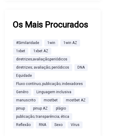
e
g
o
Os Mais Procurados
r
i
#Similaridade
1win
1win AZ
a
1xbet
1xbet AZ
s
diretrizes;avaliação;periódicos
diretrizes; avaliação; periódicos
DNA
Equidade
Fluxo contínuo; publicação; indexadores
Genêro
Linguagem inclusiva
manuscrito
mostbet
mostbet AZ
pinup
pinup AZ
plágio
publicação; transparência; ética
Reflexão
RNA
Sexo
Vírus