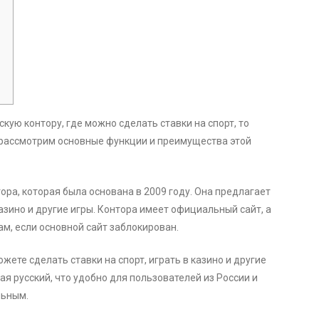
ую контору, где можно сделать ставки на спорт, то
ы рассмотрим основные функции и преимущества этой
ра, которая была основана в 2009 году. Она предлагает
казино и другие игры. Контора имеет официальный сайт, а
ам, если основной сайт заблокирован.
жете сделать ставки на спорт, играть в казино и другие
ая русский, что удобно для пользователей из России и
льным.