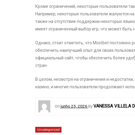
Кроме ограничений, некоторые пользователи так
Например, некоторые пользователи жалуются на 
также на отсутствие поддержки некоторых языко
имеет ограниченный выбор игр, что может быть 
Однако, стоит отметить, что Mostbet постоянно 
обеспечить наилучший опыт для своих пользовате
официальный сайт, чтобы обеспечить более удо
стран.
В целом, несмотря на ограничения и недостатки,
казино, и многие пользователи продолжают испо
VANESSA VILLELA 
On
junho 25, 2026
By
Uncategorized