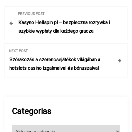
N
PREVIOUS POST
Kasyno Hellspin pl – bezpieczna rozrywka i
a
szybkie wypłaty dla każdego gracza
v
NEXT POST
e
Szórakozás a szerencsejátékok világában a
hotslots casino izgalmaival és bónuszaival
g
a
ç
Categorias
ã
C