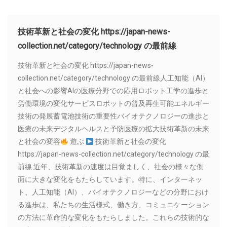
技術革新と社会の変化 https://japan-news-
collection.net/category/technology の最前線
技術革新と社会の変化 https://japan-news-
collection.net/category/technology の最前線人工知能（AI）
と社会への影響AIの医療分野での応用ロボット工学の進歩と
労働環境の変化サービスロボットの普及再生可能エネルギー
技術の発展蓄電池技術の重要性バイオテクノロジーの進歩と
医療の未来デジタルヘルスと予防医療の拡大技術革新の未来
と社会の変容
遊ぶ
技術革新と社会の変化
https://japan-news-collection.net/category/technology の最
前線 近年、技術革新の速度は目覚ましく、社会の様々な側
面に大きな変化をもたらしています。特に、インターネッ
ト、人工知能（AI）、バイオテクノロジーなどの分野におけ
る進歩は、私たちの生活様式、働き方、コミュニケーション
の方法に革命的な変化をもたらしました。これらの技術的な