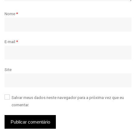
Nome
*
E-mail
*
Site
Salvar meus dados neste navegador para a próxima vez que eu
comentar.