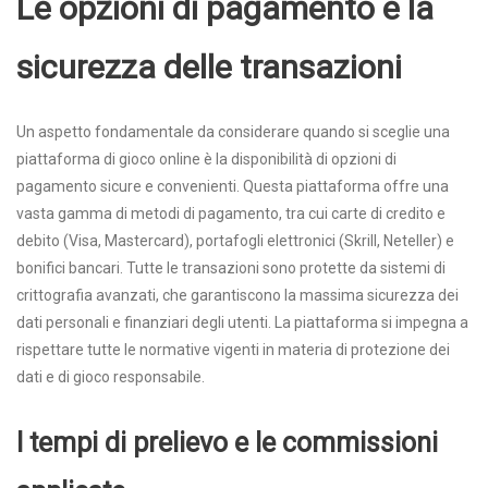
Le opzioni di pagamento e la
sicurezza delle transazioni
Un aspetto fondamentale da considerare quando si sceglie una
piattaforma di gioco online è la disponibilità di opzioni di
pagamento sicure e convenienti. Questa piattaforma offre una
vasta gamma di metodi di pagamento, tra cui carte di credito e
debito (Visa, Mastercard), portafogli elettronici (Skrill, Neteller) e
bonifici bancari. Tutte le transazioni sono protette da sistemi di
crittografia avanzati, che garantiscono la massima sicurezza dei
dati personali e finanziari degli utenti. La piattaforma si impegna a
rispettare tutte le normative vigenti in materia di protezione dei
dati e di gioco responsabile.
I tempi di prelievo e le commissioni