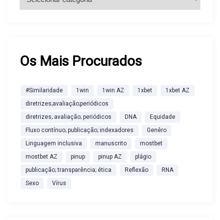
a
o
t
e
d
g
o
Os Mais Procurados
e
r
i
P
#Similaridade
1win
1win AZ
1xbet
1xbet AZ
a
diretrizes;avaliação;periódicos
s
o
diretrizes; avaliação; periódicos
DNA
Equidade
Fluxo contínuo; publicação; indexadores
Genêro
s
Linguagem inclusiva
manuscrito
mostbet
mostbet AZ
pinup
pinup AZ
plágio
t
publicação; transparência; ética
Reflexão
RNA
Sexo
Vírus