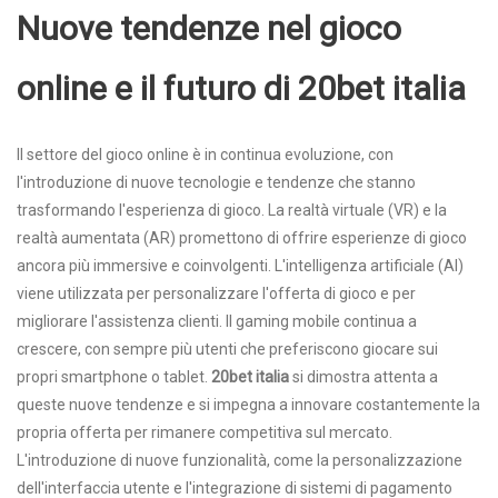
Nuove tendenze nel gioco
online e il futuro di 20bet italia
Il settore del gioco online è in continua evoluzione, con
l'introduzione di nuove tecnologie e tendenze che stanno
trasformando l'esperienza di gioco. La realtà virtuale (VR) e la
realtà aumentata (AR) promettono di offrire esperienze di gioco
ancora più immersive e coinvolgenti. L'intelligenza artificiale (AI)
viene utilizzata per personalizzare l'offerta di gioco e per
migliorare l'assistenza clienti. Il gaming mobile continua a
crescere, con sempre più utenti che preferiscono giocare sui
propri smartphone o tablet.
20bet italia
si dimostra attenta a
queste nuove tendenze e si impegna a innovare costantemente la
propria offerta per rimanere competitiva sul mercato.
L'introduzione di nuove funzionalità, come la personalizzazione
dell'interfaccia utente e l'integrazione di sistemi di pagamento