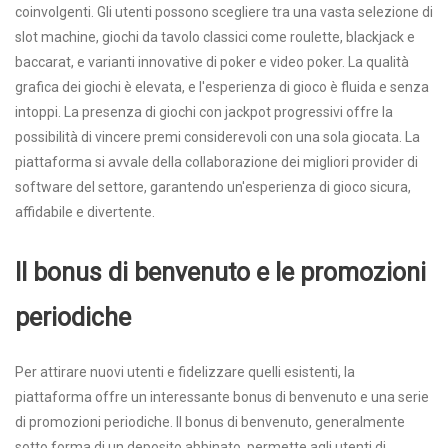
coinvolgenti. Gli utenti possono scegliere tra una vasta selezione di
slot machine, giochi da tavolo classici come roulette, blackjack e
baccarat, e varianti innovative di poker e video poker. La qualità
grafica dei giochi è elevata, e l'esperienza di gioco è fluida e senza
intoppi. La presenza di giochi con jackpot progressivi offre la
possibilità di vincere premi considerevoli con una sola giocata. La
piattaforma si avvale della collaborazione dei migliori provider di
software del settore, garantendo un'esperienza di gioco sicura,
affidabile e divertente.
Il bonus di benvenuto e le promozioni
periodiche
Per attirare nuovi utenti e fidelizzare quelli esistenti, la
piattaforma offre un interessante bonus di benvenuto e una serie
di promozioni periodiche. Il bonus di benvenuto, generalmente
sotto forma di un deposito abbinato, permette agli utenti di