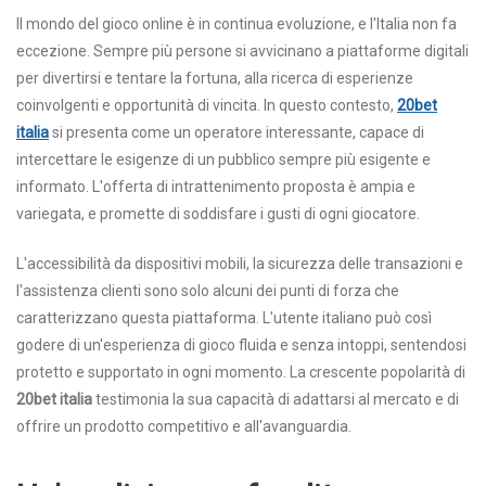
Il mondo del gioco online è in continua evoluzione, e l'Italia non fa
eccezione. Sempre più persone si avvicinano a piattaforme digitali
per divertirsi e tentare la fortuna, alla ricerca di esperienze
coinvolgenti e opportunità di vincita. In questo contesto,
20bet
italia
si presenta come un operatore interessante, capace di
intercettare le esigenze di un pubblico sempre più esigente e
informato. L'offerta di intrattenimento proposta è ampia e
variegata, e promette di soddisfare i gusti di ogni giocatore.
L'accessibilità da dispositivi mobili, la sicurezza delle transazioni e
l'assistenza clienti sono solo alcuni dei punti di forza che
caratterizzano questa piattaforma. L'utente italiano può così
godere di un'esperienza di gioco fluida e senza intoppi, sentendosi
protetto e supportato in ogni momento. La crescente popolarità di
20bet italia
testimonia la sua capacità di adattarsi al mercato e di
offrire un prodotto competitivo e all'avanguardia.