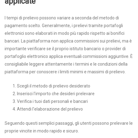
applicate
I tempi di prelievo possono variare a seconda del metodo di
pagamento scelto. Generalmente, i prelievi tramite portafogli
elettronici sono elaborati in modo più rapido rispetto ai bonifici
bancari. La piattaforma non applica commissioni sui prelievi, ma è
importante verificare se il proprio istituto bancario o provider di
portafoglio elettronico applica eventuali commissioni aggiuntive. È
consigliabile leggere attentamente i termini e le condizioni della
piattaforma per conoscere i limiti minimi e massimi di prelievo.
Scegli il metodo di prelievo desiderato
Inserisci l'importo che desideri prelevare
Verifica i tuoi dati personali e bancari
Attendi l'elaborazione del prelievo
Seguendo questi semplici passaggi, gli utenti possono prelevare le
proprie vincite in modo rapido e sicuro.