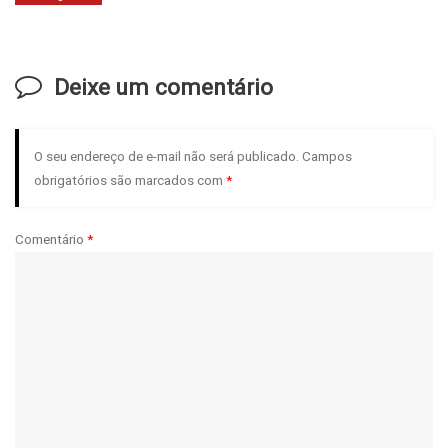
Deixe um comentário
O seu endereço de e-mail não será publicado.
Campos
obrigatórios são marcados com
*
Comentário
*