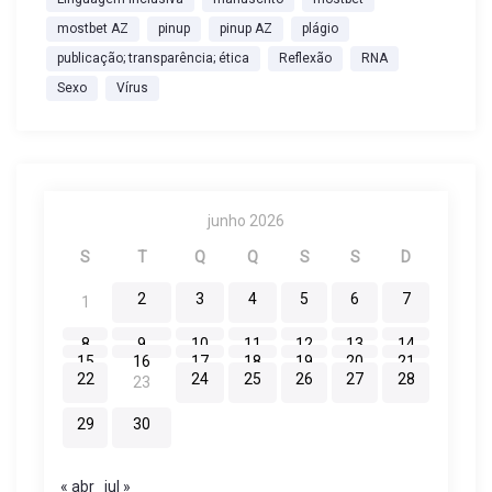
s
mostbet AZ
pinup
pinup AZ
plágio
t
publicação; transparência; ética
Reflexão
RNA
Sexo
Vírus
junho 2026
S
T
Q
Q
S
S
D
2
3
4
5
6
7
1
8
9
10
11
12
13
14
15
16
17
18
19
20
21
22
24
25
26
27
28
23
29
30
« abr
jul »