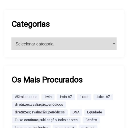
a
ç
Categorias
ã
C
a
o
t
e
d
g
o
Os Mais Procurados
e
r
i
P
#Similaridade
1win
1win AZ
1xbet
1xbet AZ
a
diretrizes;avaliação;periódicos
s
o
diretrizes; avaliação; periódicos
DNA
Equidade
Fluxo contínuo; publicação; indexadores
Genêro
Linguagem inclusiva
manuscrito
mostbet