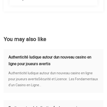
You may also like
Authenticité ludique autour dun nouveau casino en
ligne pour joueurs avertis
Authenticité ludique autour dun nouveau casino en ligne
pour joueurs avertisSécurité et Licence : Les Fondamentaux
d'un Casino en Ligne...