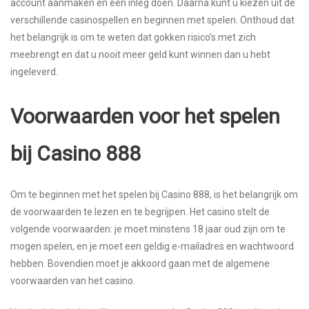
account aanmaken en een inleg doen. Daarna kunt u kiezen uit de
verschillende casinospellen en beginnen met spelen. Onthoud dat
het belangrijk is om te weten dat gokken risico’s met zich
meebrengt en dat u nooit meer geld kunt winnen dan u hebt
ingeleverd.
Voorwaarden voor het spelen
bij Casino 888
Om te beginnen met het spelen bij Casino 888, is het belangrijk om
de voorwaarden te lezen en te begrijpen. Het casino stelt de
volgende voorwaarden: je moet minstens 18 jaar oud zijn om te
mogen spelen, en je moet een geldig e-mailadres en wachtwoord
hebben. Bovendien moet je akkoord gaan met de algemene
voorwaarden van het casino.