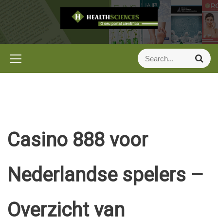
S
k
i
p
t
S
S
e
o
e
a
c
a
r
o
r
c
h
n
c
t
h
e
f
Casino 888 voor
n
o
t
r
:
Nederlandse spelers –
Overzicht van