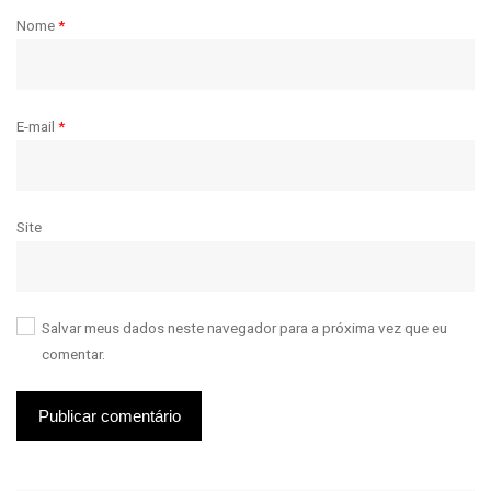
Nome
*
E-mail
*
Site
Salvar meus dados neste navegador para a próxima vez que eu
comentar.