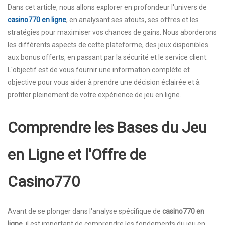
Dans cet article, nous allons explorer en profondeur l'univers de
casino770 en ligne
, en analysant ses atouts, ses offres et les
stratégies pour maximiser vos chances de gains. Nous aborderons
les différents aspects de cette plateforme, des jeux disponibles
aux bonus offerts, en passant par la sécurité et le service client.
L'objectif est de vous fournir une information complète et
objective pour vous aider à prendre une décision éclairée et à
profiter pleinement de votre expérience de jeu en ligne.
Comprendre les Bases du Jeu
en Ligne et l'Offre de
Casino770
Avant de se plonger dans l'analyse spécifique de
casino770 en
ligne
, il est important de comprendre les fondements du jeu en