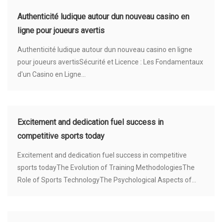
Authenticité ludique autour dun nouveau casino en
ligne pour joueurs avertis
Authenticité ludique autour dun nouveau casino en ligne
pour joueurs avertisSécurité et Licence : Les Fondamentaux
d'un Casino en Ligne...
Excitement and dedication fuel success in
competitive sports today
Excitement and dedication fuel success in competitive
sports todayThe Evolution of Training MethodologiesThe
Role of Sports TechnologyThe Psychological Aspects of...