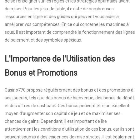
de se renseigner sur les règles et les stratégies optimales avant
de miser. Pour les jeux de table, il existe de nombreuses
ressources en ligne et des guides qui peuvent vous aider à
améliorer vos compétences. En ce qui concerne les machines à
sous, il est important de comprendre le fonctionnement des lignes
de paiement et des symboles spéciaux.
L'Importance de l'Utilisation des
Bonus et Promotions
Casino770 propose régulièrement des bonus et des promotions à
ses joueurs, tels que des bonus de bienvenue, des bonus de dépôt
et des offres de cashback. Ces bonus peuvent être un excellent
moyen d'augmenter son capital de jeu et de maximiser ses
chances de gains. Cependant, il est important de lire
attentivement les conditions d'utilisation de ces bonus, car ils sont
souvent soumis à des exigences de mise strictes. Il est également