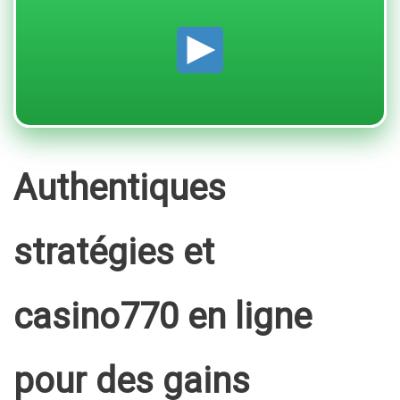
Authentiques
stratégies et
casino770 en ligne
pour des gains