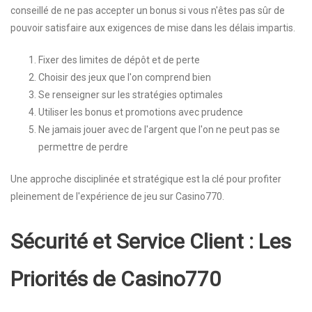
conseillé de ne pas accepter un bonus si vous n'êtes pas sûr de
pouvoir satisfaire aux exigences de mise dans les délais impartis.
Fixer des limites de dépôt et de perte
Choisir des jeux que l'on comprend bien
Se renseigner sur les stratégies optimales
Utiliser les bonus et promotions avec prudence
Ne jamais jouer avec de l'argent que l'on ne peut pas se
permettre de perdre
Une approche disciplinée et stratégique est la clé pour profiter
pleinement de l'expérience de jeu sur Casino770.
Sécurité et Service Client : Les
Priorités de Casino770