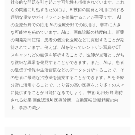
社会的な問題を引き起こす可能性も指摘されています。これ
らの問題に対処するためには、AI技術の開発と利用に関する
適切な規制やガイドラインを整備することが重要です。 AI
の医療分野での応用 AIの医療分野での応用は、非常に大き
な可能性を秘めています。AIは、画像診断の精度向上、新薬
の開発期間短縮、患者の個別化医療などに貢献することが期
待されています。例えば、AIを使ってレントゲン写真やCT
スキャンなどの画像を解析することで、医師が見落としがち
な微細な異常を発見することができます。また、AIは、患者
の遺伝子情報や生活習慣などのデータを分析することで、そ
の患者に最適な治療法を提案することができます。AIを医療
分野に活用することで、より質の高い医療をより多くの人々
に提供することが可能になるでしょう。 技術 応用分野 期待
される効果 画像認識AI 医療診断、自動運転 診断精度の向
上、事故の減少...