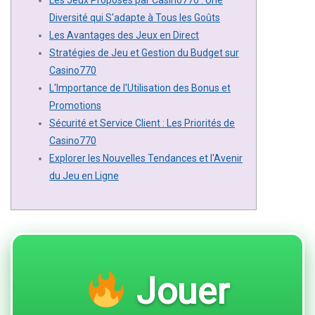
Les Jeux Proposés par Casino770 : Une
Diversité qui S'adapte à Tous les Goûts
Les Avantages des Jeux en Direct
Stratégies de Jeu et Gestion du Budget sur
Casino770
L'Importance de l'Utilisation des Bonus et
Promotions
Sécurité et Service Client : Les Priorités de
Casino770
Explorer les Nouvelles Tendances et l'Avenir
du Jeu en Ligne
Jouer