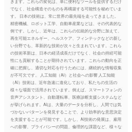
きます。これらの変化は、単に便利なツールを提供するだけ
でなく、社会構造そのものを再構築する可能性を秘めていま
す。 日本の技術は、常に世界の最先端を走ってきました。
精密機械、ロボット工学、自動車産業などは、その代表的な
例です。しかし、近年は、これらの伝統的な分野に加えて、
再生可能エネルギー、ヘルスケア、フィンテックなどの新し
い分野でも、革新的な技術が次々と生まれています。これら
の技術革新は、日本の経済成長だけでなく、社会の持続可能
性にも貢献することが期待されています。これらの動向を正
確に把握し、適切な対応を行うためには、継続的な情報収集
が不可欠です。 人工知能（AI）と社会への影響 人工知能
（AI）技術は、近年急速に進化しており、私たちの生活の
様々な場面で活用されています。例えば、スマートフォンの
音声アシスタント、自動運転車、医療診断支援システムなど
が挙げられます。AIは、大量のデータを分析し、人間では気
づかないパターンを発見することで、より効率的な意思決定
を支援することが可能です。しかし、AI技術の発展は、雇用
への影響、プライバシーの問題、倫理的な課題など、様々な