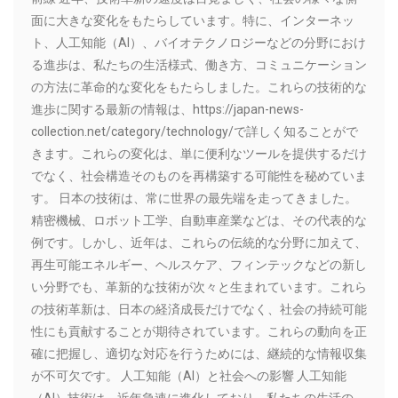
面に大きな変化をもたらしています。特に、インターネッ
ト、人工知能（AI）、バイオテクノロジーなどの分野におけ
る進歩は、私たちの生活様式、働き方、コミュニケーション
の方法に革命的な変化をもたらしました。これらの技術的な
進歩に関する最新の情報は、https://japan-news-
collection.net/category/technology/で詳しく知ることがで
きます。これらの変化は、単に便利なツールを提供するだけ
でなく、社会構造そのものを再構築する可能性を秘めていま
す。 日本の技術は、常に世界の最先端を走ってきました。
精密機械、ロボット工学、自動車産業などは、その代表的な
例です。しかし、近年は、これらの伝統的な分野に加えて、
再生可能エネルギー、ヘルスケア、フィンテックなどの新し
い分野でも、革新的な技術が次々と生まれています。これら
の技術革新は、日本の経済成長だけでなく、社会の持続可能
性にも貢献することが期待されています。これらの動向を正
確に把握し、適切な対応を行うためには、継続的な情報収集
が不可欠です。 人工知能（AI）と社会への影響 人工知能