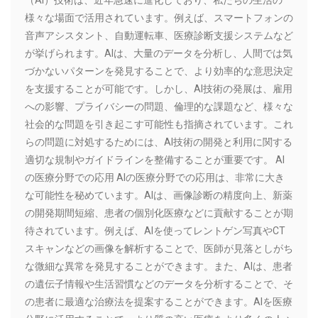
（AI）技術は、近年急速に進化しており、私たちの生活の
様々な場面で活用されています。例えば、スマートフォンの
音声アシスタント、自動運転車、医療診断支援システムなど
が挙げられます。AIは、大量のデータを分析し、人間では気
づかないパターンを発見することで、より効率的な意思決定
を支援することが可能です。しかし、AI技術の発展は、雇用
への影響、プライバシーの問題、倫理的な課題など、様々な
社会的な問題を引き起こす可能性も指摘されています。これ
らの問題に対処するためには、AI技術の開発と利用に関する
適切な規制やガイドラインを整備することが重要です。 AI
の医療分野での応用 AIの医療分野での応用は、非常に大き
な可能性を秘めています。AIは、画像診断の精度向上、新薬
の開発期間短縮、患者の個別化医療などに貢献することが期
待されています。例えば、AIを使ってレントゲン写真やCT
スキャンなどの画像を解析することで、医師が見落としがち
な微細な異常を発見することができます。また、AIは、患者
の遺伝子情報や生活習慣などのデータを分析することで、そ
の患者に最適な治療法を提案することができます。AIを医療