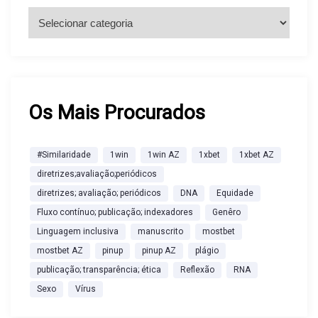
ã
C
a
o
t
e
d
g
o
Os Mais Procurados
e
r
i
P
#Similaridade
1win
1win AZ
1xbet
1xbet AZ
a
diretrizes;avaliação;periódicos
s
o
diretrizes; avaliação; periódicos
DNA
Equidade
Fluxo contínuo; publicação; indexadores
Genêro
s
Linguagem inclusiva
manuscrito
mostbet
mostbet AZ
pinup
pinup AZ
plágio
t
publicação; transparência; ética
Reflexão
RNA
Sexo
Vírus