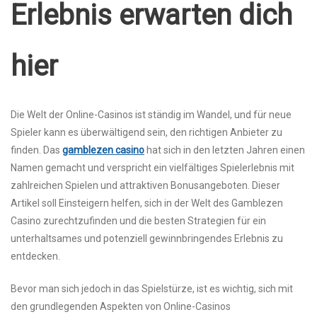
Erlebnis erwarten dich
hier
Die Welt der Online-Casinos ist ständig im Wandel, und für neue
Spieler kann es überwältigend sein, den richtigen Anbieter zu
finden. Das
gamblezen casino
hat sich in den letzten Jahren einen
Namen gemacht und verspricht ein vielfältiges Spielerlebnis mit
zahlreichen Spielen und attraktiven Bonusangeboten. Dieser
Artikel soll Einsteigern helfen, sich in der Welt des Gamblezen
Casino zurechtzufinden und die besten Strategien für ein
unterhaltsames und potenziell gewinnbringendes Erlebnis zu
entdecken.
Bevor man sich jedoch in das Spielstürze, ist es wichtig, sich mit
den grundlegenden Aspekten von Online-Casinos