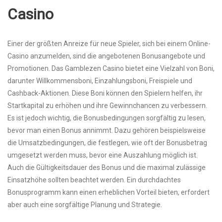
Casino
Einer der größten Anreize für neue Spieler, sich bei einem Online-
Casino anzumelden, sind die angebotenen Bonusangebote und
Promotionen. Das Gamblezen Casino bietet eine Vielzahl von Boni,
darunter Willkommensboni, Einzahlungsboni, Freispiele und
Cashback-Aktionen. Diese Boni können den Spielern helfen, ihr
Startkapital zu erhöhen und ihre Gewinnchancen zu verbessern.
Es ist jedoch wichtig, die Bonusbedingungen sorgfältig zu lesen,
bevor man einen Bonus annimmt. Dazu gehören beispielsweise
die Umsatzbedingungen, die festlegen, wie oft der Bonusbetrag
umgesetzt werden muss, bevor eine Auszahlung möglich ist.
Auch die Gültigkeitsdauer des Bonus und die maximal zulässige
Einsatzhöhe sollten beachtet werden. Ein durchdachtes
Bonusprogramm kann einen erheblichen Vorteil bieten, erfordert
aber auch eine sorgfältige Planung und Strategie.