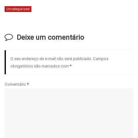
Uncategorized
Deixe um comentário
O seu endereço de e-mail não será publicado.
Campos
obrigatórios são marcados com
*
Comentário
*