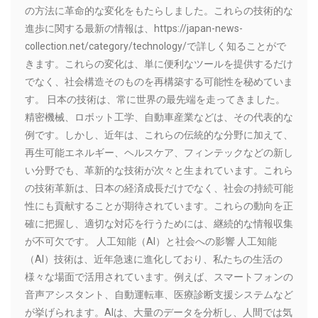
の方法に革命的な変化をもたらしました。これらの技術的な
進歩に関する最新の情報は、https://japan-news-
collection.net/category/technology/で詳しく知ることがで
きます。これらの変化は、単に便利なツールを提供するだけ
でなく、社会構造そのものを再構築する可能性を秘めていま
す。 日本の技術は、常に世界の最先端を走ってきました。
精密機械、ロボット工学、自動車産業などは、その代表的な
例です。しかし、近年は、これらの伝統的な分野に加えて、
再生可能エネルギー、ヘルスケア、フィンテックなどの新し
い分野でも、革新的な技術が次々と生まれています。これら
の技術革新は、日本の経済成長だけでなく、社会の持続可能
性にも貢献することが期待されています。これらの動向を正
確に把握し、適切な対応を行うためには、継続的な情報収集
が不可欠です。 人工知能（AI）と社会への影響 人工知能
（AI）技術は、近年急速に進化しており、私たちの生活の
様々な場面で活用されています。例えば、スマートフォンの
音声アシスタント、自動運転車、医療診断支援システムなど
が挙げられます。AIは、大量のデータを分析し、人間では気