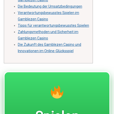
Gamblezen Casino
Die Bedeutung der Umsatzbedingungen
Verantwortungsbewusstes Spielen im
Gamblezen Casino
Tipps für verantwortungsbewusstes Spielen
Zahlungsmethoden und Sicherheit im
Gamblezen Casino
Die Zukunft des Gamblezen Casino und
Innovationen im Online-Glücksspiel