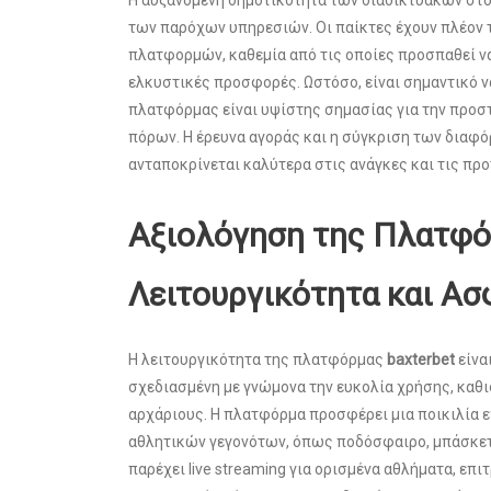
Η αυξανόμενη δημοτικότητα των διαδικτυακών στο
των παρόχων υπηρεσιών. Οι παίκτες έχουν πλέον τ
πλατφορμών, καθεμία από τις οποίες προσπαθεί να
ελκυστικές προσφορές. Ωστόσο, είναι σημαντικό ν
πλατφόρμας είναι υψίστης σημασίας για την προ
πόρων. Η έρευνα αγοράς και η σύγκριση των διαφό
ανταποκρίνεται καλύτερα στις ανάγκες και τις προ
Αξιολόγηση της Πλατφόρ
Λειτουργικότητα και Ασ
Η λειτουργικότητα της πλατφόρμας
baxterbet
είνα
σχεδιασμένη με γνώμονα την ευκολία χρήσης, καθι
αρχάριους. Η πλατφόρμα προσφέρει μια ποικιλία 
αθλητικών γεγονότων, όπως ποδόσφαιρο, μπάσκετ, 
παρέχει live streaming για ορισμένα αθλήματα, επ