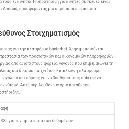
 τους εν κινήσει. Η υποστήριξη για κινητές συσκευές είναι
και Android, προσφέροντας μια απρόσκοπτη εμπειρία
εύθυνος Στοιχηματισμός
μασίας για την πλατφόρμα
baxterbet
. Χρησιμοποιούνται
ν προστασία των προσωπικών και οικονομικών πληροφοριών
ργίας από αξιόπιστους φορείς, γεγονός που επιβεβαιώνει τη
ίας και δίκαιου παιχνιδιού. Επιπλέον, η πλατφόρμα
εργαλεία και πόρους για να βοηθήσει τους παίκτες να
τον εθισμό. Αυτά περιλαμβάνουν όρια κατάθεσης,
οστήριξης.
ραφή
 SSL για την προστασία των δεδομένων