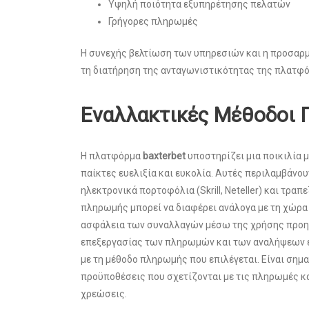
Υψηλή ποιότητα εξυπηρέτησης πελατών
Γρήγορες πληρωμές
Η συνεχής βελτίωση των υπηρεσιών και η προσαρμο
τη διατήρηση της ανταγωνιστικότητας της πλατφό
Εναλλακτικές Μέθοδοι 
Η πλατφόρμα
baxterbet
υποστηρίζει μια ποικιλία
παίκτες ευελιξία και ευκολία. Αυτές περιλαμβάνου
ηλεκτρονικά πορτοφόλια (Skrill, Neteller) και τρ
πληρωμής μπορεί να διαφέρει ανάλογα με τη χώρα 
ασφάλεια των συναλλαγών μέσω της χρήσης προη
επεξεργασίας των πληρωμών και των αναλήψεων εί
με τη μέθοδο πληρωμής που επιλέγεται. Είναι σημα
προϋποθέσεις που σχετίζονται με τις πληρωμές κα
χρεώσεις.