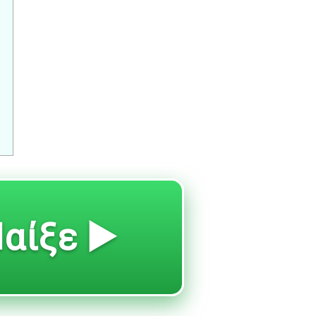
αίξε ▶️