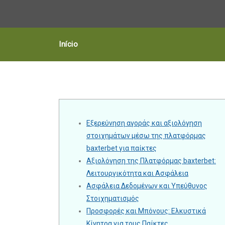
S
k
i
p
Início
t
o
c
o
n
t
Εξερεύνηση αγοράς και αξιολόγηση
e
στοιχημάτων μέσω της πλατφόρμας
n
baxterbet για παίκτες
t
Αξιολόγηση της Πλατφόρμας baxterbet:
Λειτουργικότητα και Ασφάλεια
Ασφάλεια Δεδομένων και Υπεύθυνος
Στοιχηματισμός
Προσφορές και Μπόνους: Ελκυστικά
Κίνητρα για τους Παίκτες