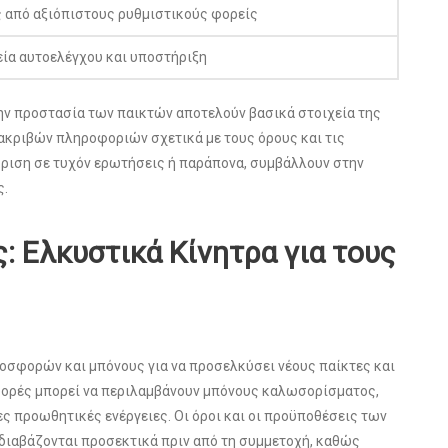
 από αξιόπιστους ρυθμιστικούς φορείς
ία αυτοελέγχου και υποστήριξη
 την προστασία των παικτών αποτελούν βασικά στοιχεία της
 ακριβών πληροφοριών σχετικά με τους όρους και τις
ριση σε τυχόν ερωτήσεις ή παράπονα, συμβάλλουν στην
ς.
 Ελκυστικά Κίνητρα για τους
οσφορών και μπόνους για να προσελκύσει νέους παίκτες και
φορές μπορεί να περιλαμβάνουν μπόνους καλωσορίσματος,
 προωθητικές ενέργειες. Οι όροι και οι προϋποθέσεις των
 διαβάζονται προσεκτικά πριν από τη συμμετοχή, καθώς