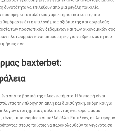
ιχημάτων έχει οδηγήσει σε έναν έντονο ανταγωνισμό μεταξύ
η δυνατότητα να επιλέξουν από μια μεγάλη ποικιλία
 προσφέρει τα καλύτερα χαρακτηριστικά και τις πιο
α θυμόμαστε ότι η επιλογή μιας αξιόπιστης και ασφαλούς
στασία των προσωπικών δεδομένων και των οικονομικών σας
ρων πλατφορμών είναι απαραίτητες για να βρείτε αυτή που
τιμήσεις σας.
μας baxterbet:
φάλεια
ι ένα από τα βασικά της πλεονεκτήματα. Η διεπαφή είναι
στώντας την πλοήγηση απλή και διαισθητική, ακόμη και για
επιλογών στοιχημάτων, καλύπτοντας ένα ευρύ φάσμα
τένις, ιπποδρομίες και πολλά άλλα. Επιπλέον, η πλατφόρμα
ιτρέποντας στους παίκτες να παρακολουθούν τα γεγονότα σε