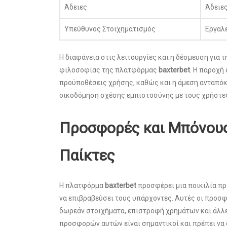
Άδειες
Άδειες
Υπεύθυνος Στοιχηματισμός
Εργαλε
Η διαφάνεια στις λειτουργίες και η δέσμευση για
φιλοσοφίας της πλατφόρμας
baxterbet
. Η παροχή
προϋποθέσεις χρήσης, καθώς και η άμεση ανταπόκ
οικοδόμηση σχέσης εμπιστοσύνης με τους χρήστε
Προσφορές και Μπόνους:
Παίκτες
Η πλατφόρμα
baxterbet
προσφέρει μια ποικιλία πρ
να επιβραβεύσει τους υπάρχοντες. Αυτές οι προσ
δωρεάν στοιχήματα, επιστροφή χρημάτων και άλλες
προσφορών αυτών είναι σημαντικοί και πρέπει να