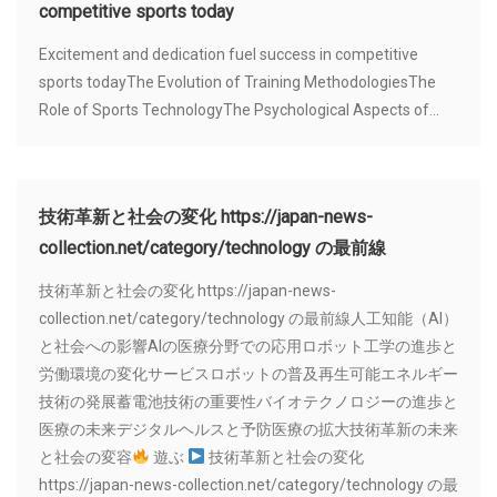
competitive sports today
Excitement and dedication fuel success in competitive
sports todayThe Evolution of Training MethodologiesThe
Role of Sports TechnologyThe Psychological Aspects of...
技術革新と社会の変化 https://japan-news-
collection.net/category/technology の最前線
技術革新と社会の変化 https://japan-news-
collection.net/category/technology の最前線人工知能（AI）
と社会への影響AIの医療分野での応用ロボット工学の進歩と
労働環境の変化サービスロボットの普及再生可能エネルギー
技術の発展蓄電池技術の重要性バイオテクノロジーの進歩と
医療の未来デジタルヘルスと予防医療の拡大技術革新の未来
と社会の変容
遊ぶ
技術革新と社会の変化
https://japan-news-collection.net/category/technology の最