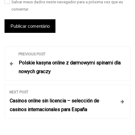
Salvar meus dados neste navegador para a próxima vez que eu
comentar.
N
PREVIOUS POST
Polskie kasyna online z darmowymi spinami dla
a
nowych graczy
v
NEXT POST
e
Casinos online sin licencia – selección de
casinos internacionales para España
g