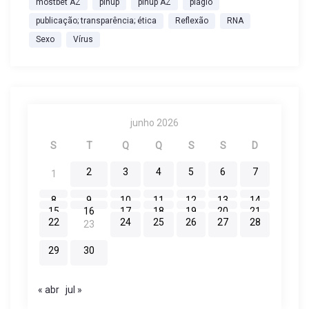
mostbet AZ
pinup
pinup AZ
plágio
t
publicação; transparência; ética
Reflexão
RNA
Sexo
Vírus
junho 2026
S
T
Q
Q
S
S
D
2
3
4
5
6
7
1
8
9
10
11
12
13
14
15
16
17
18
19
20
21
22
24
25
26
27
28
23
29
30
« abr
jul »