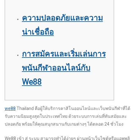
ความปลอดภัยและความ
น่าเชื่อถือ
การสมัครและเริ่มเล่นการ
พนันกีฬาออนไลน์กับ
We88
we88
Thailand คือผู้ให้บริการคาสิโนออนไลน์และเว็บพนันกีฬาที่ได้
รับความนิยมสูงสุดในประเทศไทย ด้วยระบบการเล่นที่ทันสมัยและ
ปลอดภัย พร้อมให้คุณสนุกสนานกับเกมต่างๆ ได้ตลอด 24 ชั่วโมง
We88 เข้า สู่ ระบบ สามารถทำได้ง่ายๆ ผ่านหน้าเว็บไซต์หรือแอพพลิ