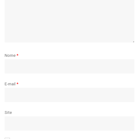
Nome
*
E-mail
*
Site