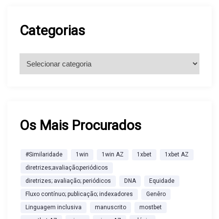
a
ç
Categorias
ã
C
a
o
t
e
d
g
o
Os Mais Procurados
e
r
i
P
#Similaridade
1win
1win AZ
1xbet
1xbet AZ
a
diretrizes;avaliação;periódicos
s
o
diretrizes; avaliação; periódicos
DNA
Equidade
Fluxo contínuo; publicação; indexadores
Genêro
s
Linguagem inclusiva
manuscrito
mostbet