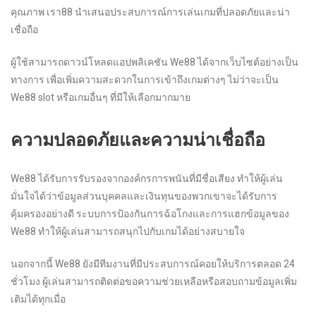
คุณภาพ เรา88 นำเสนอประสบการณ์การเล่นเกมที่ปลอดภัยและน่า
เชื่อถือ
ผู้ใช้สามารถดาวน์โหลดแอปพลิเคชัน We88 ได้จากเว็บไซต์อย่างเป็น
ทางการ เพื่อเพิ่มความสะดวกในการเข้าถึงเกมต่างๆ ไม่ว่าจะเป็น
We88 slot หรือเกมอื่นๆ ที่มีให้เลือกมากมาย
ความปลอดภัยและความน่าเชื่อถือ
We88 ได้รับการรับรองจากองค์กรการพนันที่มีชื่อเสียง ทำให้ผู้เล่น
มั่นใจได้ว่าข้อมูลส่วนบุคคลและเงินทุนของพวกเขาจะได้รับการ
คุ้มครองอย่างดี ระบบการป้องกันการฉ้อโกงและการแฮกข้อมูลของ
We88 ทำให้ผู้เล่นสามารถสนุกไปกับเกมได้อย่างสบายใจ
นอกจากนี้ We88 ยังมีทีมงานที่มีประสบการณ์คอยให้บริการตลอด 24
ชั่วโมง ผู้เล่นสามารถติดต่อขอความช่วยเหลือหรือสอบถามข้อมูลเพิ่ม
เติมได้ทุกเมื่อ