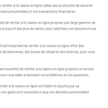
 vérifier si le casino en ligne utilise des protocoles de sécurité
nées personnelles et vos transactions financières.
entiel de vérifier si le casino en ligne propose une large gamme de
e à sous et des jeux de cartes, pour satisfaire vos besoins et vos
l est important de vérifier si le casino en ligne offre des
s de bienvenue, des bonus de reload et des tournois, pour vous
l est essentiel de vérifier si le casino en ligne propose un service
, pour vous aider à résoudre vos problèmes et vos questions.
érifier si le casino en ligne est fiable et réputé pour sa
 vos gains sont sécurisés et que vos données personnelles