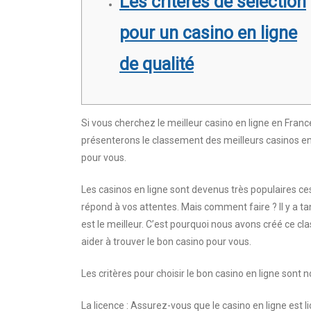
Les critères de sélection
pour un casino en ligne
de qualité
Si vous cherchez le meilleur casino en ligne en France
présenterons le classement des meilleurs casinos en l
pour vous.
Les casinos en ligne sont devenus très populaires ces
répond à vos attentes. Mais comment faire ? Il y a tant 
est le meilleur. C’est pourquoi nous avons créé ce c
aider à trouver le bon casino pour vous.
Les critères pour choisir le bon casino en ligne sont
La licence : Assurez-vous que le casino en ligne est 