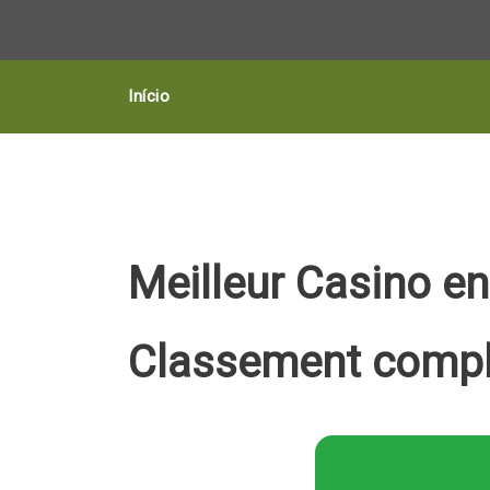
S
k
i
p
Início
t
o
c
o
n
t
Meilleur Casino en
e
n
t
Classement compl