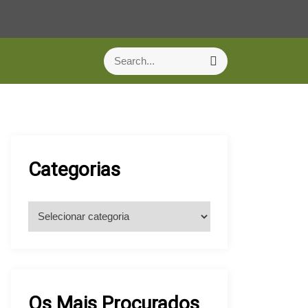
S
S
e
e
a
a
r
r
c
h
c
h
f
Categorias
o
r
C
:
a
t
e
g
o
Os Mais Procurados