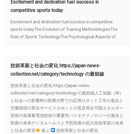
Excitement and dedication fuel success in
competitive sports today
Excitement and dedication fuel success in competitive
sports todayThe Evolution of Training MethodologiesThe
Role of Sports TechnologyThe Psychological Aspects of...
技術革新と社会の変化 https://japan-news-
collection.net/category/technology の最前線
技術革新と社会の変化 https://japan-news-
collection.net/category/technology の最前線人工知能（AI）
と社会への影響AIの医療分野での応用ロボット工学の進歩と
労働環境の変化サービスロボットの普及再生可能エネルギー
技術の発展蓄電池技術の重要性バイオテクノロジーの進歩と
医療の未来デジタルヘルスと予防医療の拡大技術革新の未来
と社会の変容
遊ぶ
技術革新と社会の変化