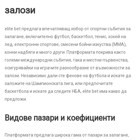
залози
elite bet предлага впечатляващ избор от спортни събития за
залагане, включително футбол, баскетбол, тенис, хокей на
лед, електронни спортове, смесени бойни изкуства (MMA),
конни надбяги и много други. Платформата покрива както
големи международни събития, така и местни първенства,
осигурявайки на играчите разнообразие от възможности за
залози. Независимо дали сте фенове на футбола и искате да
заложите на Шампионската лига, или предпочитате
баскетбола и искате да следите НБА, elite bet има какво да
предложи.
Видове пазари и коефициенти
Платформата предлага широка гама от пазари за залагане,