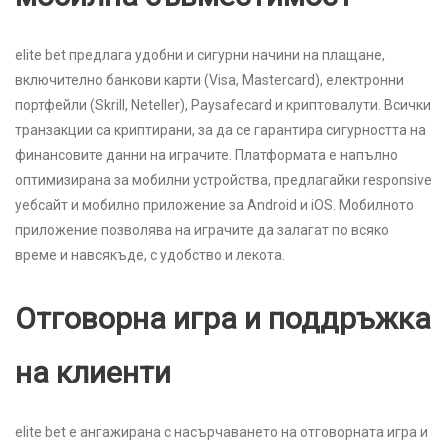
elite bet предлага удобни и сигурни начини на плащане,
включително банкови карти (Visa, Mastercard), електронни
портфейли (Skrill, Neteller), Paysafecard и криптовалути. Всички
транзакции са криптирани, за да се гарантира сигурността на
финансовите данни на играчите. Платформата е напълно
оптимизирана за мобилни устройства, предлагайки responsive
уебсайт и мобилно приложение за Android и iOS. Мобилното
приложение позволява на играчите да залагат по всяко
време и навсякъде, с удобство и лекота.
Отговорна игра и поддръжка
на клиенти
elite bet е ангажирана с насърчаването на отговорната игра и