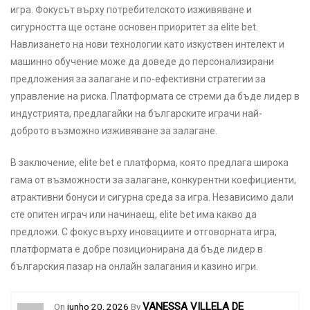
игра. Фокусът върху потребителското изживяване и
сигурността ще остане основен приоритет за elite bet.
Навлизането на нови технологии като изкуствен интелект и
машинно обучение може да доведе до персонализирани
предложения за залагане и по-ефективни стратегии за
управление на риска. Платформата се стреми да бъде лидер в
индустрията, предлагайки на българските играчи най-
доброто възможно изживяване за залагане.
В заключение, elite bet е платформа, която предлага широка
гама от възможности за залагане, конкурентни коефициенти,
атрактивни бонуси и сигурна среда за игра. Независимо дали
сте опитен играч или начинаещ, elite bet има какво да
предложи. С фокус върху иновациите и отговорната игра,
платформата е добре позиционирана да бъде лидер в
българския пазар на онлайн залагания и казино игри.
VANESSA VILLELA DE
On
junho 20, 2026
By