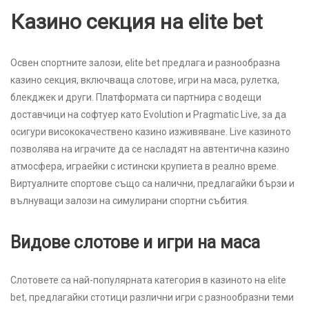
Казино секция на elite bet
Освен спортните залози, elite bet предлага и разнообразна
казино секция, включваща слотове, игри на маса, рулетка,
блекджек и други. Платформата си партнира с водещи
доставчици на софтуер като Evolution и Pragmatic Live, за да
осигури висококачествено казино изживяване. Live казиното
позволява на играчите да се насладят на автентична казино
атмосфера, играейки с истински крупиета в реално време.
Виртуалните спортове също са налични, предлагайки бързи и
вълнуващи залози на симулирани спортни събития.
Видове слотове и игри на маса
Слотовете са най-популярната категория в казиното на elite
bet, предлагайки стотици различни игри с разнообразни теми