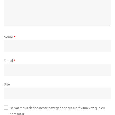
Nome
*
E-mail
*
Site
Salvar meus dados neste navegador para a próxima vez que eu
comentar.