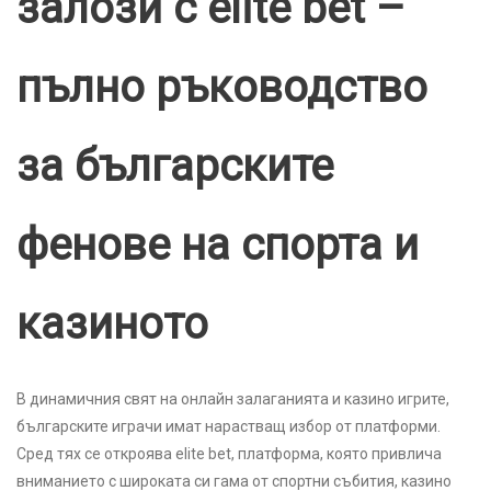
залози с elite bet –
пълно ръководство
за българските
фенове на спорта и
казиното
В динамичния свят на онлайн залаганията и казино игрите,
българските играчи имат нарастващ избор от платформи.
Сред тях се откроява elite bet, платформа, която привлича
вниманието с широката си гама от спортни събития, казино