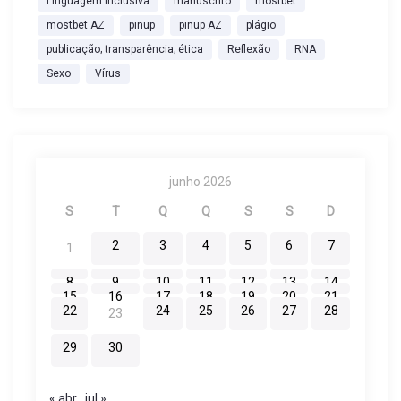
t
Linguagem inclusiva
manuscrito
mostbet
mostbet AZ
pinup
pinup AZ
plágio
publicação; transparência; ética
Reflexão
RNA
Sexo
Vírus
junho 2026
S
T
Q
Q
S
S
D
2
3
4
5
6
7
1
8
9
10
11
12
13
14
15
16
17
18
19
20
21
22
24
25
26
27
28
23
29
30
« abr
jul »