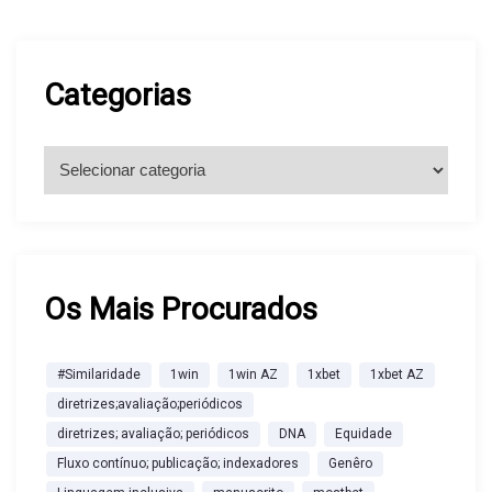
ç
ã
Categorias
o
C
a
d
t
e
e
g
o
Os Mais Procurados
P
r
i
o
#Similaridade
1win
1win AZ
1xbet
1xbet AZ
a
diretrizes;avaliação;periódicos
s
s
diretrizes; avaliação; periódicos
DNA
Equidade
Fluxo contínuo; publicação; indexadores
Genêro