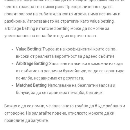
често отразяват по-висок риск. Препоръчително е да се
правят залози на събития, за които играчът има познания и
разбиране. Използването на стратегии като value betting,
arbitrage betting и matched betting може да помогне за
увеличаване на печалбите в дългосрочен план.
Value Betting:
Търсене на коефициенти, които са по-
високи от реалната вероятност за дадено събитие.
Arbitrage Betting:
Залагане на всички възможни изходи
от събитие на различни букмейкъри, за да се гарантира
печалба, независимо от резултата.
Matched Betting:
Използване на безплатни залози и
бонуси, за да се гарантира печалба, без риск.
Важно е да се помни, че залагането трябва да бъде забавно и
отговорно. Не залагайте повече, отколкото можете да си
позволите да загубите.