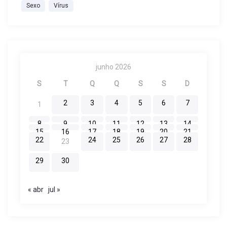
Sexo
Vírus
junho 2026
S
T
Q
Q
S
S
D
2
3
4
5
6
7
1
8
9
10
11
12
13
14
15
16
17
18
19
20
21
22
24
25
26
27
28
23
29
30
« abr
jul »