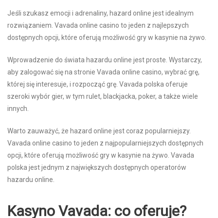
Jeśli szukasz emocji i adrenaliny, hazard online jest idealnym
rozwiązaniem. Vavada online casino to jeden z najlepszych
dostępnych opcji, które oferują możliwość gry w kasynie na żywo.
Wprowadzenie do świata hazardu online jest proste. Wystarczy,
aby zalogować się na stronie Vavada online casino, wybrać grę,
której się interesuje, i rozpocząć grę. Vavada polska oferuje
szeroki wybór gier, w tym rulet, blackjacka, poker, a także wiele
innych.
Warto zauważyć, że hazard online jest coraz popularniejszy.
Vavada online casino to jeden z najpopularniejszych dostępnych
opcji, które oferują możliwość gry w kasynie na żywo. Vavada
polska jest jednym z największych dostępnych operatorów
hazardu online.
Kasyno Vavada: co oferuje?