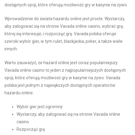
dostępnych opcji, które oferują możliwość gry w kasynie na żywo.
Wprowadzenie do świata hazardu online jest proste. Wystarczy,
aby zalogować się na stronie Vavada online casino, wybrać grę,
której się interesuje, i rozpocząć grę. Vavada polska oferuje
szeroki wybór gier, w tym rulet, blackjacka, poker, a także wiele
innych.
Warto zauważyć, że hazard online jest coraz popularniejszy.
Vavada online casino to jeden z najpopularniejszych dostępnych
opcji, które oferują możliwość gry w kasynie na żywo. Vavada
polska jest jednym z największych dostępnych operatorów
hazardu online.
Wybór gier jest ogromny
Wystarczy, aby zalogować się na stronie Vavada online
casino
Rozpocząć grę