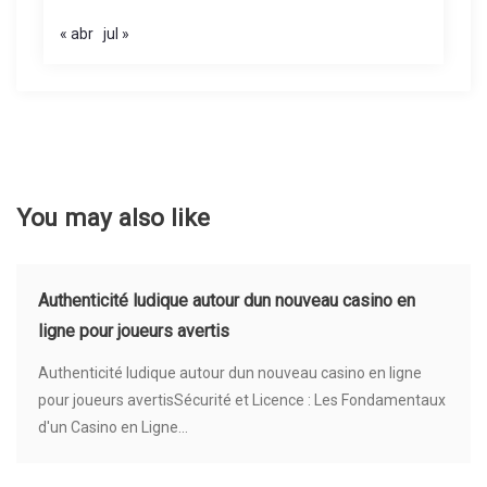
« abr
jul »
You may also like
Authenticité ludique autour dun nouveau casino en
ligne pour joueurs avertis
Authenticité ludique autour dun nouveau casino en ligne
pour joueurs avertisSécurité et Licence : Les Fondamentaux
d'un Casino en Ligne...