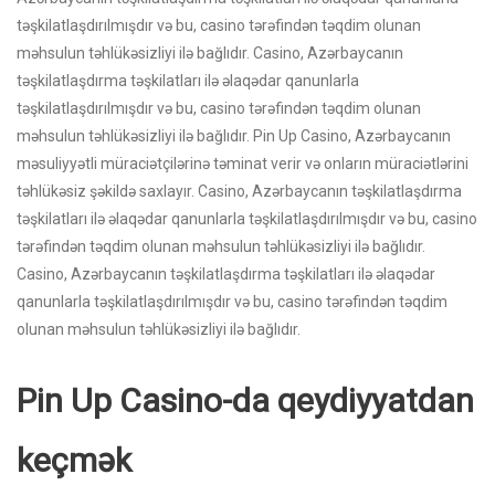
təşkilatlaşdırılmışdır və bu, casino tərəfindən təqdim olunan
məhsulun təhlükəsizliyi ilə bağlıdır. Casino, Azərbaycanın
təşkilatlaşdırma təşkilatları ilə əlaqədar qanunlarla
təşkilatlaşdırılmışdır və bu, casino tərəfindən təqdim olunan
məhsulun təhlükəsizliyi ilə bağlıdır. Pin Up Casino, Azərbaycanın
məsuliyyətli müraciətçilərinə təminat verir və onların müraciətlərini
təhlükəsiz şəkildə saxlayır. Casino, Azərbaycanın təşkilatlaşdırma
təşkilatları ilə əlaqədar qanunlarla təşkilatlaşdırılmışdır və bu, casino
tərəfindən təqdim olunan məhsulun təhlükəsizliyi ilə bağlıdır.
Casino, Azərbaycanın təşkilatlaşdırma təşkilatları ilə əlaqədar
qanunlarla təşkilatlaşdırılmışdır və bu, casino tərəfindən təqdim
olunan məhsulun təhlükəsizliyi ilə bağlıdır.
Pin Up Casino-da qeydiyyatdan
keçmək