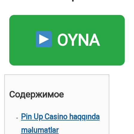
OYNA
Содержимое
Pin Up Casino haqqında
məlumatlar