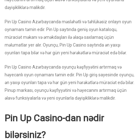
dəyişikliklərə malikdir.
Pin Up Casino Azərbaycanda məsləhətli və təhlükəsiz onlayn oyun
oynamanı təmin edir. Pin Up saytında geniş oyun kataloqu,
müraciət məkanı və əməkdaşları ilə əlaqə saxlamaq üçün
məlumatlar yer alır. Oyunçu, Pin Up Casino saytında ən yaxşı
oyunları tapa bilər və hər gün yeni hərəkətlərə müraciət edə bilər.
Pin Up Casino Azərbaycanda oyunçu kəşfiyyətini artırmaq və
həyecanlı oyun oynamanı təmin edir. Pin Up giriş sayesinde oyunçu,
ən yaxşı oyunları tapa və hər gün yeni hərəkətlərə müraciət edə bilər.
Pinup markası, oyunçu kəşfiyyətini və həyecanını artırmaq üçün
əlavə funksiyalarla və yeni oyunlarla dəyişikliklərə malikdir.
Pin Up Casino-dan nədir
bilərsiniz?