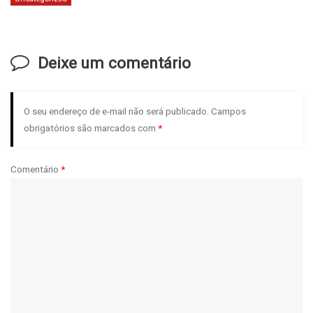
Deixe um comentário
O seu endereço de e-mail não será publicado.
Campos
obrigatórios são marcados com
*
Comentário
*