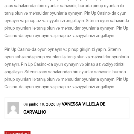
əsas sahələrindən biri oyunlar sahəsidir, burada pinup oyunları ilə
tanış olun və məhsuldar oyunlarla oynayın. Pin Up Casino-da oyun
oynayın və pinap az vəziyyətinizi əngəlləyin. Sitenin oyun sahəsində
pinup oyunları ilə tanış olun və məhsuldar oyunlarla oynayın. Pin Up
Casino-da oyun oynayın və pinap az vəziyyətinizi əngəlləyin.
Pin Up Casino-da oyun oynayın və pinup girişinizi yapın. Sitenin
oyun sahəsində pinup oyunları ilə tanış olun və məhsuldar oyunlarla
oynayın. Pin Up Casino-da oyun oynayın və pinap az vəziyyətinizi
əngəlləyin. Sitenin əsas sahələrindən biri oyunlar sahəsidir, burada
pinup oyunları ilə tanış olun və məhsuldar oyunlarla oynayın. Pin Up
Casino-da oyun oynayın və pinap az vəziyyətinizi əngəlləyin.
VANESSA VILLELA DE
On
junho 19, 2026
By
CARVALHO
Uncategorized