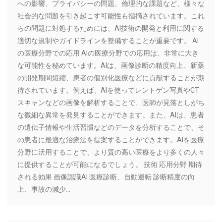
への影響、プライバシーの問題、倫理的な課題など、様々な
社会的な問題を引き起こす可能性も指摘されています。これ
らの問題に対処するためには、AI技術の開発と利用に関する
適切な規制やガイドラインを整備することが重要です。 AI
の医療分野での応用 AIの医療分野での応用は、非常に大き
な可能性を秘めています。AIは、画像診断の精度向上、新薬
の開発期間短縮、患者の個別化医療などに貢献することが期
待されています。例えば、AIを使ってレントゲン写真やCT
スキャンなどの画像を解析することで、医師が見落としがち
な微細な異常を発見することができます。また、AIは、患者
の遺伝子情報や生活習慣などのデータを分析することで、そ
の患者に最適な治療法を提案することができます。AIを医療
分野に活用することで、より質の高い医療をより多くの人々
に提供することが可能になるでしょう。 技術 応用分野 期待
される効果 画像認識AI 医療診断、自動運転 診断精度の向
上、事故の減少...