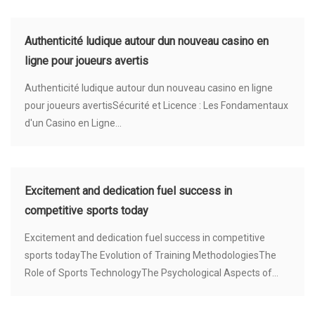
Authenticité ludique autour dun nouveau casino en
ligne pour joueurs avertis
Authenticité ludique autour dun nouveau casino en ligne
pour joueurs avertisSécurité et Licence : Les Fondamentaux
d'un Casino en Ligne...
Excitement and dedication fuel success in
competitive sports today
Excitement and dedication fuel success in competitive
sports todayThe Evolution of Training MethodologiesThe
Role of Sports TechnologyThe Psychological Aspects of...