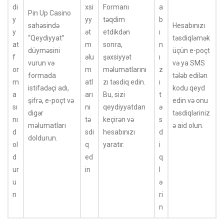
di
xsi
Formanı
a
Pin Up Casino
y
yy
təqdim
b
sahəsində
Hesabınızı
y
ət
etdikdən
ı
“Qeydiyyat”
təsdiqləmək
at
m
sonra,
n
düyməsini
üçün e-poçt
f
əlu
şəxsiyyət
ı
vurun və
və ya SMS
or
m
məlumatlarını
z
formada
tələb edilən
m
atl
zı təsdiq edin.
ı
istifadəçi adı,
kodu qeyd
a
arı
Bu, sizi
t
şifrə, e-poçt və
edin və onu
sı
nı
qeydiyyatdan
ə
digər
təsdiqləriniz
nı
tə
keçirən və
s
məlumatları
ə aid olun.
d
sdi
hesabınızı
d
doldurun.
ol
q
yaratır.
i
d
ed
q
ur
in
l
u
ə
n
ri
n