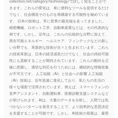
collection.net/category/technology/で詳しく知ることがで
きます。これらの変化は、単に便利なツールを提供するだけ
でなく、社会構造そのものを再構築する可能性を秘めていま
す。 日本の技術は、常に世界の最先端を走ってきました。
精密機械、ロボット工学、自動車産業などは、その代表的な
例です。しかし、近年は、これらの伝統的な分野に加えて、
再生可能エネルギー、ヘルスケア、フィンテックなどの新し
い分野でも、革新的な技術が次々と生まれています。これら
の技術革新は、日本の経済成長だけでなく、社会の持続可能
性にも貢献することが期待されています。これらの動向を正
確に把握し、適切な対応を行うためには、継続的な情報収集
が不可欠です。 人工知能（AI）と社会への影響 人工知能
（AI）技術は、近年急速に進化しており、私たちの生活の
様々な場面で活用されています。例えば、スマートフォンの
音声アシスタント、自動運転車、医療診断支援システムなど
が挙げられます。AIは、大量のデータを分析し、人間では気
づかないパターンを発見することで、より効率的な意思決定
を支援することが可能です。しかし、AI技術の発展は、雇用