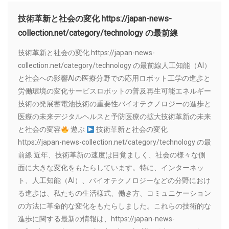
技術革新と社会の変化 https://japan-news-
collection.net/category/technology の最前線
技術革新と社会の変化 https://japan-news-
collection.net/category/technology の最前線人工知能（AI）
と社会への影響AIの医療分野での応用ロボット工学の進歩と
労働環境の変化サービスロボットの普及再生可能エネルギー
技術の発展蓄電池技術の重要性バイオテクノロジーの進歩と
医療の未来デジタルヘルスと予防医療の拡大技術革新の未来
と社会の変容
遊ぶ
技術革新と社会の変化
https://japan-news-collection.net/category/technology の最
前線 近年、技術革新の速度は目覚ましく、社会の様々な側
面に大きな変化をもたらしています。特に、インターネッ
ト、人工知能（AI）、バイオテクノロジーなどの分野におけ
る進歩は、私たちの生活様式、働き方、コミュニケーション
の方法に革命的な変化をもたらしました。これらの技術的な
進歩に関する最新の情報は、https://japan-news-