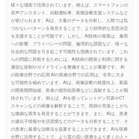
様々な場面で活用されています。例えば、スマートフォンの
音声アシスタント、自動運転車、医療診断支援システムなど
が挙げられます。AIは、大量のデータを分析し、人間では気
づかないパターンを発見することで、より効率的な意思決定
を支援することが可能です。しかし、AI技術の発展は、雇用
への影響、プライバシーの問題、倫理的な課題など、様々な
社会的な問題を引き起こす可能性も指摘されています。これ
らの問題に対処するためには、AI技術の開発と利用に関する
適切な規制やガイドラインを整備することが重要です。 AI
の医療分野での応用 AIの医療分野での応用は、非常に大き
な可能性を秘めています。AIは、画像診断の精度向上、新薬
の開発期間短縮、患者の個別化医療などに貢献することが期
待されています。例えば、AIを使ってレントゲン写真やCT
スキャンなどの画像を解析することで、医師が見落としがち
な微細な異常を発見することができます。また、AIは、患者
の遺伝子情報や生活習慣などのデータを分析することで、そ
の患者に最適な治療法を提案することができます。AIを医療
分野に活用することで、より質の高い医療をより多くの人々