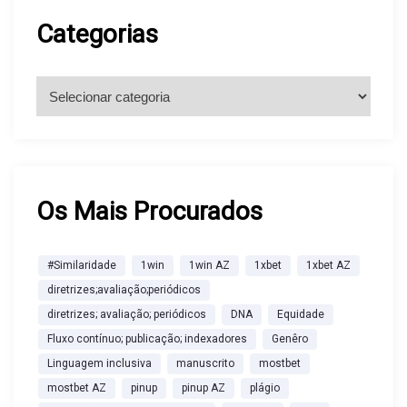
a
Categorias
ç
C
ã
a
t
o
e
g
d
o
Os Mais Procurados
r
e
i
#Similaridade
1win
1win AZ
1xbet
1xbet AZ
a
diretrizes;avaliação;periódicos
P
s
diretrizes; avaliação; periódicos
DNA
Equidade
Fluxo contínuo; publicação; indexadores
Genêro
o
Linguagem inclusiva
manuscrito
mostbet
mostbet AZ
pinup
pinup AZ
plágio
s