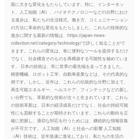
面に大きな変化をもたらしています。特に、インターネッ
ト、人工知能（AI）、バイオテクノロジーなどの分野におけ
る進歩は、私たちの生活様式、働き方、コミュニケーション
の方法に革命的な変化をもたらしました。これらの技術的な
進歩に関する最新の情報は、https://japan-news-
collection.net/category/technology/で詳しく知ることがで
きます。これらの変化は、単に便利なツールを提供するだけ
でなく、社会構造そのものを再構築する可能性を秘めていま
す。 日本の技術は、常に世界の最先端を走ってきました。
精密機械、ロボット工学、自動車産業などは、その代表的な
例です。しかし、近年は、これらの伝統的な分野に加えて、
再生可能エネルギー、ヘルスケア、フィンテックなどの新し
い分野でも、革新的な技術が次々と生まれています。これら
の技術革新は、日本の経済成長だけでなく、社会の持続可能
性にも貢献することが期待されています。これらの動向を正
確に把握し、適切な対応を行うためには、継続的な情報収集
が不可欠です。 人工知能（AI）と社会への影響 人工知能
（AI）技術は、近年急速に進化しており、私たちの生活の