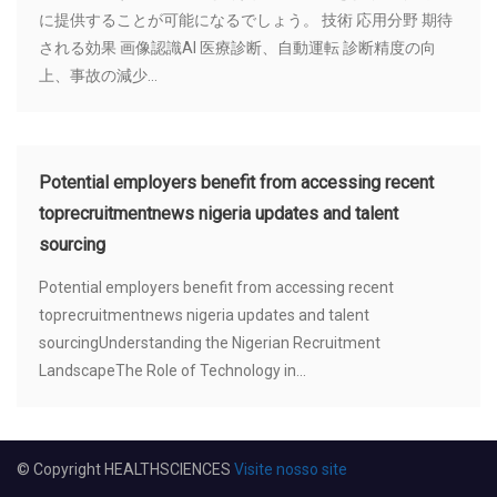
に提供することが可能になるでしょう。 技術 応用分野 期待
される効果 画像認識AI 医療診断、自動運転 診断精度の向
上、事故の減少...
Potential employers benefit from accessing recent
toprecruitmentnews nigeria updates and talent
sourcing
Potential employers benefit from accessing recent
toprecruitmentnews nigeria updates and talent
sourcingUnderstanding the Nigerian Recruitment
LandscapeThe Role of Technology in...
© Copyright HEALTHSCIENCES
Visite nosso site