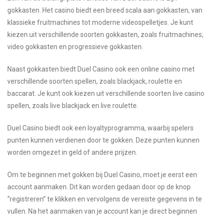
gokkasten. Het casino biedt een breed scala aan gokkasten, van
klassieke fruitmachines tot moderne videospelletjes. Je kunt
kiezen uit verschillende soorten gokkasten, zoals fruitmachines,
video gokkasten en progressieve gokkasten.
Naast gokkasten biedt Duel Casino ook een online casino met
verschillende soorten spellen, zoals blackjack, roulette en
baccarat. Je kunt ook kiezen uit verschillende soorten live casino
spellen, zoals live blackjack en live roulette.
Duel Casino biedt ook een loyaltyprogramma, waarbij spelers
punten kunnen verdienen door te gokken. Deze punten kunnen
worden omgezet in geld of andere prijzen.
Om te beginnen met gokken bij Duel Casino, moet je eerst een
account aanmaken. Dit kan worden gedaan door op de knop
“registreren” te klikken en vervolgens de vereiste gegevens in te
vullen. Na het aanmaken van je account kan je direct beginnen