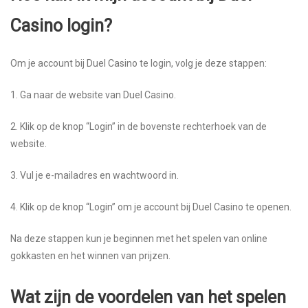
Casino login?
Om je account bij Duel Casino te login, volg je deze stappen:
1. Ga naar de website van Duel Casino.
2. Klik op de knop “Login” in de bovenste rechterhoek van de
website.
3. Vul je e-mailadres en wachtwoord in.
4. Klik op de knop “Login” om je account bij Duel Casino te openen.
Na deze stappen kun je beginnen met het spelen van online
gokkasten en het winnen van prijzen.
Wat zijn de voordelen van het spelen