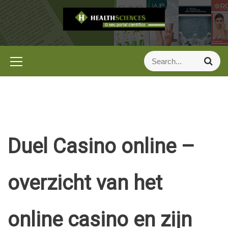
S
k
i
p
t
S
S
e
o
e
a
c
a
r
o
r
c
h
n
c
t
h
e
f
Duel Casino online –
n
o
t
r
:
overzicht van het
online casino en zijn