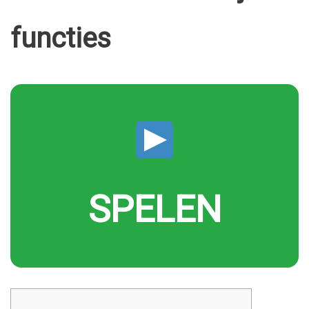
functies
SPELEN