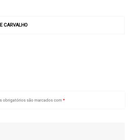
DE CARVALHO
 obrigatórios são marcados com
*