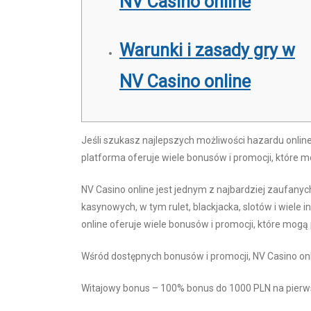
NV Casino online
Warunki i zasady gry w
NV Casino online
Jeśli szukasz najlepszych możliwości hazardu onlin
platforma oferuje wiele bonusów i promocji, które
NV Casino online jest jednym z najbardziej zaufanyc
kasynowych, w tym rulet, blackjacka, slotów i wiele
online oferuje wiele bonusów i promocji, które mog
Wśród dostępnych bonusów i promocji, NV Casino onl
Witajowy bonus – 100% bonus do 1000 PLN na pier