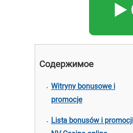
▶️
Содержимое
Witryny bonusowe i
promocje
Lista bonusów i promocj