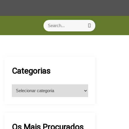
S
S
e
e
a
a
r
r
c
h
c
h
f
Categorias
o
r
C
:
a
t
e
g
o
Os Mais Procurados