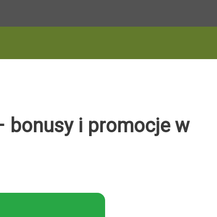
– bonusy i promocje w