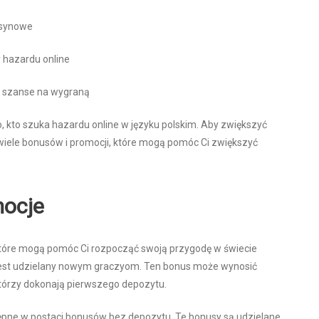
asynowe
 hazardu online
e szanse na wygraną
, kto szuka hazardu online w języku polskim. Aby zwiększyć
wiele bonusów i promocji, które mogą pomóc Ci zwiększyć
mocje
 które mogą pomóc Ci rozpocząć swoją przygodę w świecie
y jest udzielany nowym graczyom. Ten bonus może wynosić
którzy dokonają pierwszego depozytu.
ępne w postaci bonusów bez depozytu. Te bonusy są udzielane