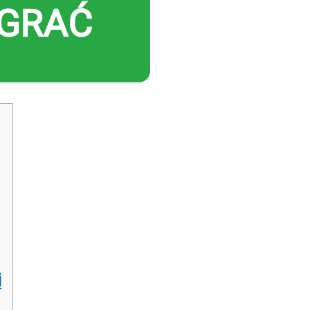
 GRAĆ
i