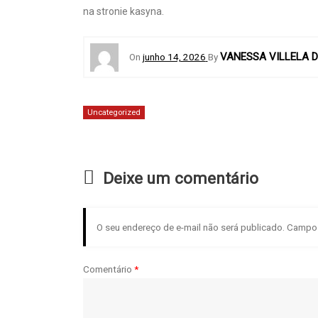
na stronie kasyna.
VANESSA VILLELA 
On
junho 14, 2026
By
Uncategorized
Deixe um comentário
O seu endereço de e-mail não será publicado.
Campos
Comentário
*