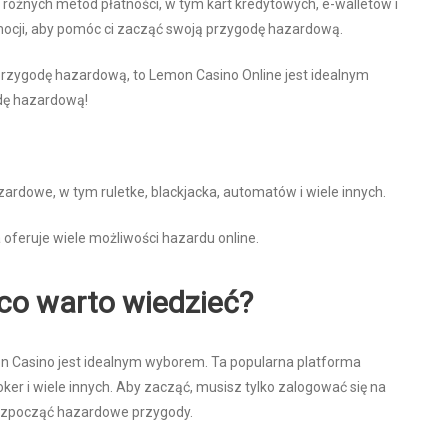
różnych metod płatności, w tym kart kredytowych, e-walletów i
mocji, aby pomóc ci zacząć swoją przygodę hazardową.
przygodę hazardową, to Lemon Casino Online jest idealnym
odę hazardową!
rdowe, w tym ruletke, blackjacka, automatów i wiele innych.
 oferuje wiele możliwości hazardu online.
 co warto wiedzieć?
mon Casino jest idealnym wyborem. Ta popularna platforma
poker i wiele innych. Aby zacząć, musisz tylko zalogować się na
 rozpocząć hazardowe przygody.