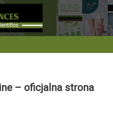
ne – oficjalna strona