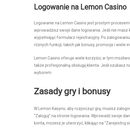
Logowanie na Lemon Casino
Logowanie na Lemon Casino jest prostym procesem. W
wprowadzisz swoje dane logowania. Jeśli nie masz ko
wypełniając formularz rejestracyjny. Po zalogowani
różnych funkcji, takich jak bonusy, promocje i wiele i
Lemon Casino oferuje wiele korzyści, w tym możliwoś
także profesjonalną obsługę klienta. Jeśli szukasz n
wyborem.
Zasady gry i bonusy
W Lemon Kasyno, aby rozpocząć grę, musisz zalogować
“Zaloguj” na stronie logowania. Wprowadź swoje dane 
konta, możesz je utworzyć, klikając na “Zarejestruj si