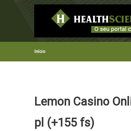
S
k
i
p
t
o
c
Início
o
n
t
e
n
t
Lemon Casino Onli
pl (+155 fs)