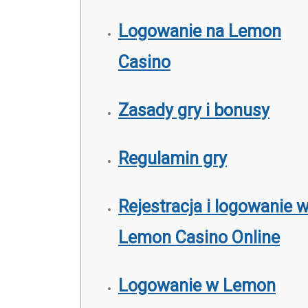
Logowanie na Lemon
Casino
Zasady gry i bonusy
Regulamin gry
Rejestracja i logowanie 
Lemon Casino Online
Logowanie w Lemon