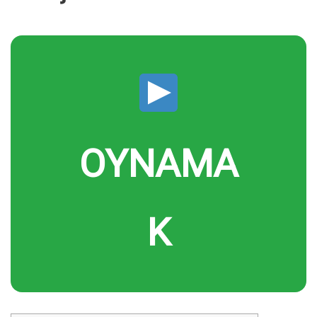
OYNAMA
K