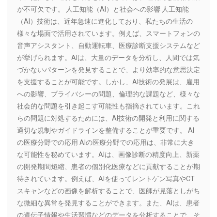
が不可欠です。 人工知能（AI）と社会への影響 人工知能
（AI）技術は、近年急速に進化しており、私たちの生活の
様々な場面で活用されています。例えば、スマートフォンの
音声アシスタント、自動運転車、医療診断支援システムなど
が挙げられます。AIは、大量のデータを分析し、人間では気
づかないパターンを発見することで、より効率的な意思決定
を支援することが可能です。しかし、AI技術の発展は、雇用
への影響、プライバシーの問題、倫理的な課題など、様々な
社会的な問題を引き起こす可能性も指摘されています。これ
らの問題に対処するためには、AI技術の開発と利用に関する
適切な規制やガイドラインを整備することが重要です。 AI
の医療分野での応用 AIの医療分野での応用は、非常に大き
な可能性を秘めています。AIは、画像診断の精度向上、新薬
の開発期間短縮、患者の個別化医療などに貢献することが期
待されています。例えば、AIを使ってレントゲン写真やCT
スキャンなどの画像を解析することで、医師が見落としがち
な微細な異常を発見することができます。また、AIは、患者
の遺伝子情報や生活習慣などのデータを分析することで、そ