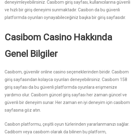
deneyimleyebilirsiniz. Casibom giriş sayfası, kullanıcılarına güvenli
ve hızlı bir giriş deneyimi sunmaktadır. Casibon da bu güvenli
platformda oyunları oynayabileceğiniz başka bir giriş sayfasıdır.
Casibom Casino Hakkında
Genel Bilgiler
Casibom, güvenilir online casino seçeneklerinden biridir. Casibom
giriş sayfasından kolayca oyunları deneyebilirsiniz. Casibom 158
giriş sayfası da bu güvenli platformda oyunlara erişmenize
yardımcı olur. Casibom güncel giriş sayfası her zaman güncel ve
güvenli bir deneyim sunar. Her zaman en iyi deneyim için casibom
sayfasına göz atın.
Casibon platformu, çeşitli oyun türlerinden yararlanmanızı sağlar.
Cadibom veya casıbom olarak da bilinen bu platform,