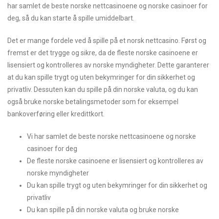
har samlet de beste norske nettcasinoene og norske casinoer for
deg, så du kan starte å spille umiddelbart.
Det er mange fordele ved å spille på et norsk nettcasino. Først og
fremst er det trygge og sikre, da de fleste norske casinoene er
lisensiert og kontrolleres av norske myndigheter. Dette garanterer
at du kan spille trygt og uten bekymringer for din sikkerhet og
privatliv. Dessuten kan du spille på din norske valuta, og du kan
også bruke norske betalingsmetoder som for eksempel
bankoverføring eller kredittkort.
Vi har samlet de beste norske nettcasinoene og norske
casinoer for deg
De fleste norske casinoene er lisensiert og kontrolleres av
norske myndigheter
Du kan spille trygt og uten bekymringer for din sikkerhet og
privatliv
Du kan spille på din norske valuta og bruke norske