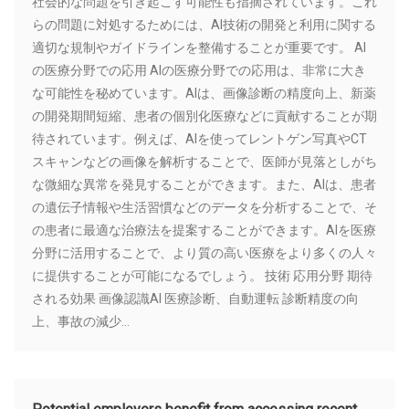
社会的な問題を引き起こす可能性も指摘されています。これ
らの問題に対処するためには、AI技術の開発と利用に関する
適切な規制やガイドラインを整備することが重要です。 AI
の医療分野での応用 AIの医療分野での応用は、非常に大き
な可能性を秘めています。AIは、画像診断の精度向上、新薬
の開発期間短縮、患者の個別化医療などに貢献することが期
待されています。例えば、AIを使ってレントゲン写真やCT
スキャンなどの画像を解析することで、医師が見落としがち
な微細な異常を発見することができます。また、AIは、患者
の遺伝子情報や生活習慣などのデータを分析することで、そ
の患者に最適な治療法を提案することができます。AIを医療
分野に活用することで、より質の高い医療をより多くの人々
に提供することが可能になるでしょう。 技術 応用分野 期待
される効果 画像認識AI 医療診断、自動運転 診断精度の向
上、事故の減少...