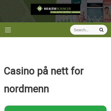
S
k
i
p
t
S
S
e
o
e
a
c
a
r
o
r
c
h
n
c
t
h
e
f
Casino på nett for
n
o
t
r
:
nordmenn