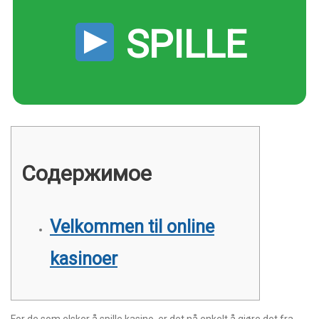
SPILLE
Содержимое
Velkommen til online
kasinoer
For de som elsker å spille kasino, er det nå enkelt å gjøre det fra