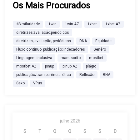
d
o
Os Mais Procurados
r
e
i
#Similaridade
1win
1win AZ
1xbet
1xbet AZ
a
diretrizes;avaliação;periódicos
P
s
diretrizes; avaliação; periódicos
DNA
Equidade
Fluxo contínuo; publicação; indexadores
Genêro
o
Linguagem inclusiva
manuscrito
mostbet
mostbet AZ
pinup
pinup AZ
plágio
s
publicação; transparência; ética
Reflexão
RNA
Sexo
Vírus
t
julho 2026
S
T
Q
Q
S
S
D