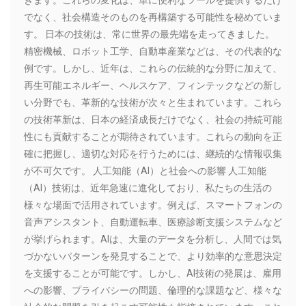
でなく、社会構造そのものを再構築する可能性を秘めていま
す。 日本の技術は、常に世界の最先端を走ってきました。
精密機械、ロボット工学、自動車産業などは、その代表的な
例です。しかし、近年は、これらの伝統的な分野に加えて、
再生可能エネルギー、ヘルスケア、フィンテックなどの新し
い分野でも、革新的な技術が次々と生まれています。これら
の技術革新は、日本の経済成長だけでなく、社会の持続可能
性にも貢献することが期待されています。これらの動向を正
確に把握し、適切な対応を行うためには、継続的な情報収集
が不可欠です。 人工知能（AI）と社会への影響 人工知能
（AI）技術は、近年急速に進化しており、私たちの生活の
様々な場面で活用されています。例えば、スマートフォンの
音声アシスタント、自動運転車、医療診断支援システムなど
が挙げられます。AIは、大量のデータを分析し、人間では気
づかないパターンを発見することで、より効率的な意思決定
を支援することが可能です。しかし、AI技術の発展は、雇用
への影響、プライバシーの問題、倫理的な課題など、様々な