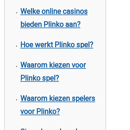
Welke online casinos
bieden Plinko aan?
Hoe werkt Plinko spel?
Waarom kiezen voor
Plinko spel?
Waarom kiezen spelers
voor Plinko?