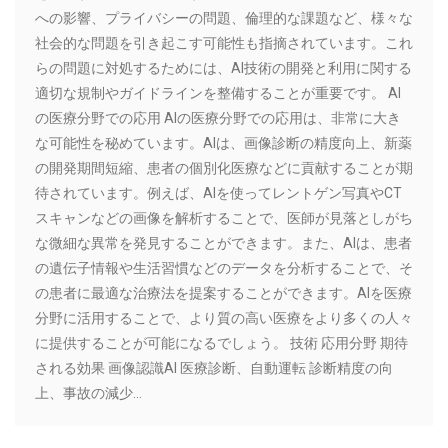
への影響、プライバシーの問題、倫理的な課題など、様々な
社会的な問題を引き起こす可能性も指摘されています。これ
らの問題に対処するためには、AI技術の開発と利用に関する
適切な規制やガイドラインを整備することが重要です。 AI
の医療分野での応用 AIの医療分野での応用は、非常に大き
な可能性を秘めています。AIは、画像診断の精度向上、新薬
の開発期間短縮、患者の個別化医療などに貢献することが期
待されています。例えば、AIを使ってレントゲン写真やCT
スキャンなどの画像を解析することで、医師が見落としがち
な微細な異常を発見することができます。また、AIは、患者
の遺伝子情報や生活習慣などのデータを分析することで、そ
の患者に最適な治療法を提案することができます。AIを医療
分野に活用することで、より質の高い医療をより多くの人々
に提供することが可能になるでしょう。 技術 応用分野 期待
される効果 画像認識AI 医療診断、自動運転 診断精度の向
上、事故の減少...