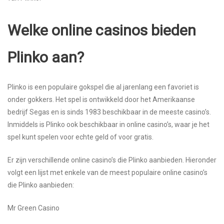
Welke online casinos bieden
Plinko aan?
Plinko is een populaire gokspel die al jarenlang een favoriet is
onder gokkers. Het spel is ontwikkeld door het Amerikaanse
bedrijf Segas en is sinds 1983 beschikbaar in de meeste casino’s.
Inmiddels is Plinko ook beschikbaar in online casino’s, waar je het
spel kunt spelen voor echte geld of voor gratis.
Er zijn verschillende online casino’s die Plinko aanbieden. Hieronder
volgt een lijst met enkele van de meest populaire online casino’s
die Plinko aanbieden:
Mr Green Casino