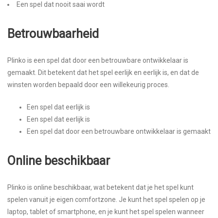
Een spel dat nooit saai wordt
Betrouwbaarheid
Plinko is een spel dat door een betrouwbare ontwikkelaar is
gemaakt. Dit betekent dat het spel eerlijk en eerlijk is, en dat de
winsten worden bepaald door een willekeurig proces.
Een spel dat eerlijk is
Een spel dat eerlijk is
Een spel dat door een betrouwbare ontwikkelaar is gemaakt
Online beschikbaar
Plinko is online beschikbaar, wat betekent dat je het spel kunt
spelen vanuit je eigen comfortzone. Je kunt het spel spelen op je
laptop, tablet of smartphone, en je kunt het spel spelen wanneer