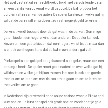
Het spel bestaat uit een rechthoekig bord met verschillende gaten
en een bal die van bovenaf wordt gegooid. De bal rolt door het
bord en valt in een van de gaten. De speler kan kiezen welke gat hij
wil dat de bal in valt en probeert zo veel mogelijk geld te winnen.
De winst wordt bepaald door de gat waarin de bal valt. Sommige
gaten bieden een hogere winst dan anderen. De speler kan ook
kiezen om een gat te kiezen dat een hogere winst biedt, maar dan
is er ook een hogere kans dat de bal in een andere gat valt.
Plinko spel is een gokspel dat gebaseerd is op geluk, maar ook een
strategie heeft. De speler moet goed nadenken over welke gat hij
wil kiezen en welke gat hij kan missen. Het spel is ook een goede
manier om te leren om met risico’s om te gaan en om te leren om
met verlies om te gaan.
In Nederland zijn er verschillende online casinos waar je Plinko spel
kunt spelen. Je kunt het spel ook gratis spelen zonder dat je geld
hoeft in te zetten. Het spel is beschikbaar in verschillende