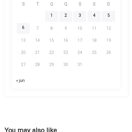
S
T
Q
Q
S
S
D
1
2
3
4
5
6
7
8
9
10
11
12
13
14
15
16
17
18
19
20
21
22
23
24
25
26
27
28
29
30
31
« jun
You may also like