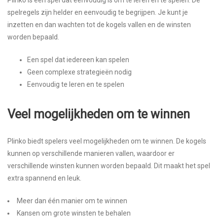
spelregels zijn helder en eenvoudig te begrijpen. Je kunt je
inzetten en dan wachten tot de kogels vallen en de winsten
worden bepaald.
Een spel dat iedereen kan spelen
Geen complexe strategieën nodig
Eenvoudig te leren en te spelen
Veel mogelijkheden om te winnen
Plinko biedt spelers veel mogelijkheden om te winnen. De kogels
kunnen op verschillende manieren vallen, waardoor er
verschillende winsten kunnen worden bepaald. Dit maakt het spel
extra spannend en leuk.
Meer dan één manier om te winnen
Kansen om grote winsten te behalen