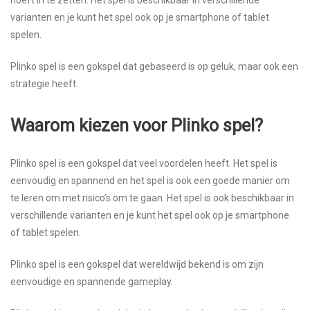
varianten en je kunt het spel ook op je smartphone of tablet
spelen.
Plinko spel is een gokspel dat gebaseerd is op geluk, maar ook een
strategie heeft.
Waarom kiezen voor Plinko spel?
Plinko spel is een gokspel dat veel voordelen heeft. Het spel is
eenvoudig en spannend en het spel is ook een goede manier om
te leren om met risico’s om te gaan. Het spel is ook beschikbaar in
verschillende varianten en je kunt het spel ook op je smartphone
of tablet spelen.
Plinko spel is een gokspel dat wereldwijd bekend is om zijn
eenvoudige en spannende gameplay.