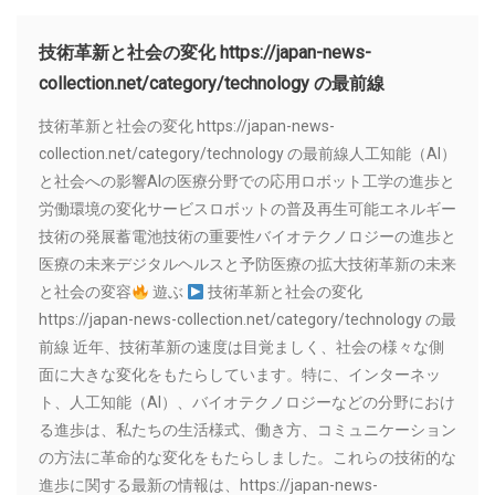
技術革新と社会の変化 https://japan-news-
collection.net/category/technology の最前線
技術革新と社会の変化 https://japan-news-
collection.net/category/technology の最前線人工知能（AI）
と社会への影響AIの医療分野での応用ロボット工学の進歩と
労働環境の変化サービスロボットの普及再生可能エネルギー
技術の発展蓄電池技術の重要性バイオテクノロジーの進歩と
医療の未来デジタルヘルスと予防医療の拡大技術革新の未来
と社会の変容
遊ぶ
技術革新と社会の変化
https://japan-news-collection.net/category/technology の最
前線 近年、技術革新の速度は目覚ましく、社会の様々な側
面に大きな変化をもたらしています。特に、インターネッ
ト、人工知能（AI）、バイオテクノロジーなどの分野におけ
る進歩は、私たちの生活様式、働き方、コミュニケーション
の方法に革命的な変化をもたらしました。これらの技術的な
進歩に関する最新の情報は、https://japan-news-