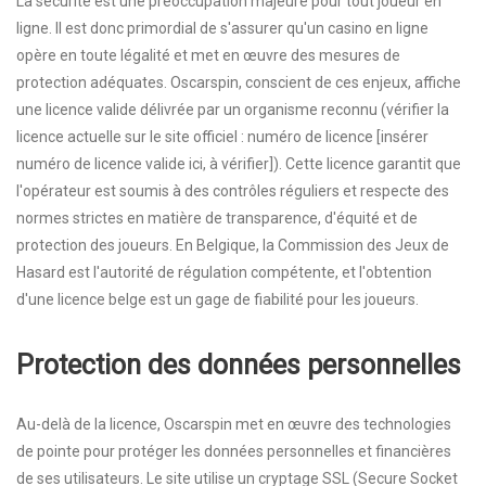
La sécurité est une préoccupation majeure pour tout joueur en
ligne. Il est donc primordial de s'assurer qu'un casino en ligne
opère en toute légalité et met en œuvre des mesures de
protection adéquates. Oscarspin, conscient de ces enjeux, affiche
une licence valide délivrée par un organisme reconnu (vérifier la
licence actuelle sur le site officiel : numéro de licence [insérer
numéro de licence valide ici, à vérifier]). Cette licence garantit que
l'opérateur est soumis à des contrôles réguliers et respecte des
normes strictes en matière de transparence, d'équité et de
protection des joueurs. En Belgique, la Commission des Jeux de
Hasard est l'autorité de régulation compétente, et l'obtention
d'une licence belge est un gage de fiabilité pour les joueurs.
Protection des données personnelles
Au-delà de la licence, Oscarspin met en œuvre des technologies
de pointe pour protéger les données personnelles et financières
de ses utilisateurs. Le site utilise un cryptage SSL (Secure Socket