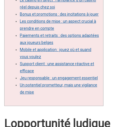
Le casino en direct : l'ambiance d'un casino
réel depuis chez soi
Bonus et promotions : des incitations à jouer
Les conditions de mise : un aspect crucial à
prendre en compte
Paiements et retraits : des options adaptées
aux joueurs belges
Mobile et application : jouez où et quand
vous voulez
Support client : une assistance réactive et
efficace
Jeu responsable : un engagement essentiel
Un potentiel prometteur, mais une vigilance
de mise
Lopportunité ludique