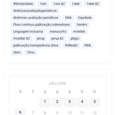
#Similaridade
1win
1win AZ
1xbet
1xbet AZ
a
o
diretrizes;avaliação;periódicos
s
diretrizes; avaliação; periódicos
DNA
Equidade
s
Fluxo contínuo; publicação; indexadores
Genêro
Linguagem inclusiva
manuscrito
mostbet
t
mostbet AZ
pinup
pinup AZ
plágio
publicação; transparência; ética
Reflexão
RNA
Sexo
Vírus
julho 2026
S
T
Q
Q
S
S
D
1
2
3
4
5
6
7
8
9
10
11
12