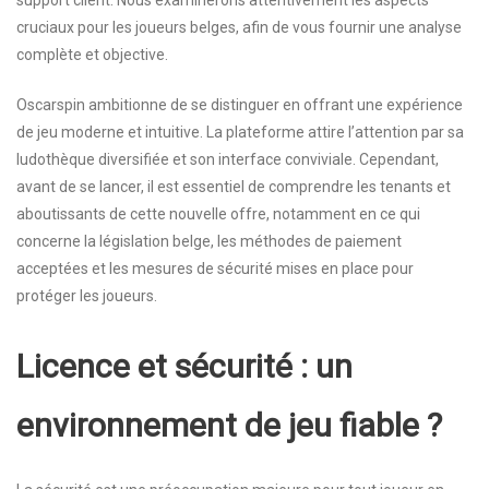
cruciaux pour les joueurs belges, afin de vous fournir une analyse
complète et objective.
Oscarspin ambitionne de se distinguer en offrant une expérience
de jeu moderne et intuitive. La plateforme attire l’attention par sa
ludothèque diversifiée et son interface conviviale. Cependant,
avant de se lancer, il est essentiel de comprendre les tenants et
aboutissants de cette nouvelle offre, notamment en ce qui
concerne la législation belge, les méthodes de paiement
acceptées et les mesures de sécurité mises en place pour
protéger les joueurs.
Licence et sécurité : un
environnement de jeu fiable ?