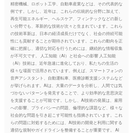
精密機械、ロボット工学、自動車産業などは、その代表的な
例です。しかし、近年は、これらの伝統的な分野に加えて、
再生可能エネルギー、ヘルスケア、フィンテックなどの新し
い分野でも、革新的な技術が次々と生まれています。これら
の技術革新は、日本の経済成長だけでなく、社会の持続可能
性にも貢献することが期待されています。これらの動向を正
確に把握し、適切な対応を行うためには、継続的な情報収集
が不可欠です。 人工知能（AI）と社会への影響 人工知能
（AI）技術は、近年急速に進化しており、私たちの生活の
様々な場面で活用されています。例えば、スマートフォンの
音声アシスタント、自動運転車、医療診断支援システムなど
が挙げられます。AIは、大量のデータを分析し、人間では気
づかないパターンを発見することで、より効率的な意思決定
を支援することが可能です。しかし、AI技術の発展は、雇用
への影響、プライバシーの問題、倫理的な課題など、様々な
社会的な問題を引き起こす可能性も指摘されています。これ
らの問題に対処するためには、AI技術の開発と利用に関する
適切な規制やガイドラインを整備することが重要です。 AI