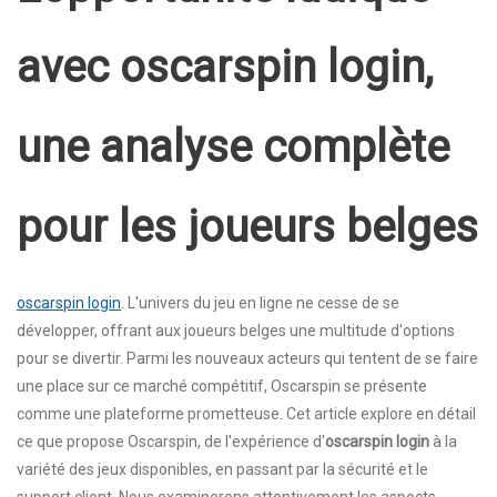
avec oscarspin login,
une analyse complète
pour les joueurs belges
oscarspin login
. L'univers du jeu en ligne ne cesse de se
développer, offrant aux joueurs belges une multitude d'options
pour se divertir. Parmi les nouveaux acteurs qui tentent de se faire
une place sur ce marché compétitif, Oscarspin se présente
comme une plateforme prometteuse. Cet article explore en détail
ce que propose Oscarspin, de l'expérience d'
oscarspin login
à la
variété des jeux disponibles, en passant par la sécurité et le
support client. Nous examinerons attentivement les aspects