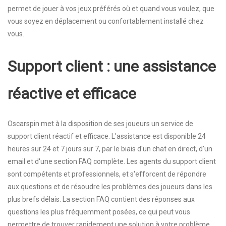
permet de jouer à vos jeux préférés où et quand vous voulez, que
vous soyez en déplacement ou confortablement installé chez
vous.
Support client : une assistance
réactive et efficace
Oscarspin met à la disposition de ses joueurs un service de
support client réactif et efficace. L'assistance est disponible 24
heures sur 24 et 7 jours sur 7, par le biais d'un chat en direct, d'un
email et d'une section FAQ complète. Les agents du support client
sont compétents et professionnels, et s'efforcent de répondre
aux questions et de résoudre les problèmes des joueurs dans les
plus brefs délais. La section FAQ contient des réponses aux
questions les plus fréquemment posées, ce qui peut vous
permettre de trouver rapidement une solution à votre problème