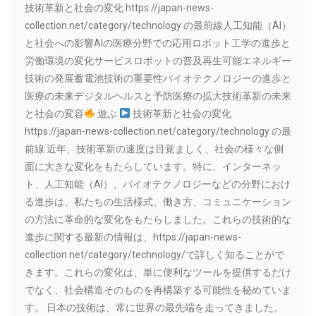
技術革新と社会の変化 https://japan-news-
collection.net/category/technology の最前線人工知能（AI）
と社会への影響AIの医療分野での応用ロボット工学の進歩と
労働環境の変化サービスロボットの普及再生可能エネルギー
技術の発展蓄電池技術の重要性バイオテクノロジーの進歩と
医療の未来デジタルヘルスと予防医療の拡大技術革新の未来
と社会の変容
遊ぶ
技術革新と社会の変化
https://japan-news-collection.net/category/technology の最
前線 近年、技術革新の速度は目覚ましく、社会の様々な側
面に大きな変化をもたらしています。特に、インターネッ
ト、人工知能（AI）、バイオテクノロジーなどの分野におけ
る進歩は、私たちの生活様式、働き方、コミュニケーション
の方法に革命的な変化をもたらしました。これらの技術的な
進歩に関する最新の情報は、https://japan-news-
collection.net/category/technology/で詳しく知ることがで
きます。これらの変化は、単に便利なツールを提供するだけ
でなく、社会構造そのものを再構築する可能性を秘めていま
す。 日本の技術は、常に世界の最先端を走ってきました。