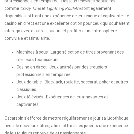
professionnels en temps réel. Des jeux télévisés populaires
comme
Crazy Time
et
Lightning Roulette
sont également
disponibles, offrant une expérience de jeu unique et captivante. Le
casino en direct est une excellente option pour ceux qui souhaitent
interagir avec d'autres joueurs et profiter d'une atmosphère
conviviale et stimulante.
Machines à sous : Large sélection de titres provenant des
meilleurs fournisseurs.
Casino en direct : Jeux animés par des croupiers
professionnels en temps réel.
Jeux de table : Blackjack, roulette, baccarat, poker et autres
classiques.
Jeux télévisés : Expériences de jeu innovantes et
captivantes.
Oscarspin s'efforce de mettre régulièrement à jour sa ludothèque
avec de nouveaux titres, afin d'offrir à ses joueurs une expérience
de jeu toujours renouvelée et passionnante.