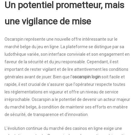
Un potentiel prometteur, mais
une vigilance de mise
Oscarspin représente une nouvelle offre intéressante sur le
marché belge du jeu en ligne. La plateforme se distingue par sa
ludothèque variée, son interface conviviale et son engagement en
faveur de la sécurité et du jeu responsable. Cependant, il est
important de rester vigilant et de lire attentivement les conditions
générales avant de jouer. Bien que l'
oscarspin login
soit facile et
rapide, il est crucial de s'assurer que l'opérateur respecte toutes
les réglementations en vigueur et offre un niveau de service
irréprochable. Oscarspin a le potentiel de devenir un acteur majeur
du marché belge, à condition de maintenir ses efforts en matière
de sécurité, de transparence et d'innovation.
L'évolution continue du marché des casinos en ligne exige une