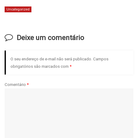
Uncategorized
Deixe um comentário
O seu endereço de e-mail não será publicado.
Campos
obrigatórios são marcados com
*
Comentário
*