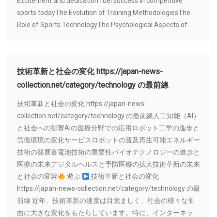
Excitement and dedication fuel success in competitive
sports todayThe Evolution of Training MethodologiesThe
Role of Sports TechnologyThe Psychological Aspects of...
技術革新と社会の変化 https://japan-news-
collection.net/category/technology の最前線
技術革新と社会の変化 https://japan-news-
collection.net/category/technology の最前線人工知能（AI）
と社会への影響AIの医療分野での応用ロボット工学の進歩と
労働環境の変化サービスロボットの普及再生可能エネルギー
技術の発展蓄電池技術の重要性バイオテクノロジーの進歩と
医療の未来デジタルヘルスと予防医療の拡大技術革新の未来
と社会の変容
遊ぶ
技術革新と社会の変化
https://japan-news-collection.net/category/technology の最
前線 近年、技術革新の速度は目覚ましく、社会の様々な側
面に大きな変化をもたらしています。特に、インターネッ