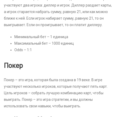
участвуют два игрока: диллер и игрок. Диллер раздает карты,
а игрок старается набрать сумму, равную 21, или как можно
ближе к ней. Если игрок набирает сумму, равную 21, то он
выигрывает. Если он проигрывает, то он платит диллеру.
Минимальный бет – 1 единица
Максимальный бет – 1000 единиц
Оdds – 1:1
Покер
Покер – это игра, которая была создана в 19 веке. В игре
участвуют несколько игроков, которые получают пять карт.
Цель игроков – собрать лучшую комбинацию карт, чтобы
выиграть. Покер – это игра стратегии, и вы должны
использовать свои навыки, чтобы выиграть.