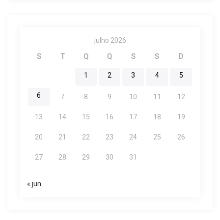
julho 2026
S
T
Q
Q
S
S
D
1
2
3
4
5
6
7
8
9
10
11
12
13
14
15
16
17
18
19
20
21
22
23
24
25
26
27
28
29
30
31
« jun