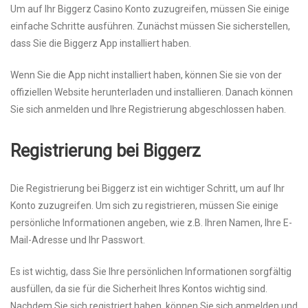
Um auf Ihr Biggerz Casino Konto zuzugreifen, müssen Sie einige
einfache Schritte ausführen. Zunächst müssen Sie sicherstellen,
dass Sie die Biggerz App installiert haben.
Wenn Sie die App nicht installiert haben, können Sie sie von der
offiziellen Website herunterladen und installieren. Danach können
Sie sich anmelden und Ihre Registrierung abgeschlossen haben.
Registrierung bei Biggerz
Die Registrierung bei Biggerz ist ein wichtiger Schritt, um auf Ihr
Konto zuzugreifen. Um sich zu registrieren, müssen Sie einige
persönliche Informationen angeben, wie z.B. Ihren Namen, Ihre E-
Mail-Adresse und Ihr Passwort.
Es ist wichtig, dass Sie Ihre persönlichen Informationen sorgfältig
ausfüllen, da sie für die Sicherheit Ihres Kontos wichtig sind.
Nachdem Sie sich registriert haben, können Sie sich anmelden und