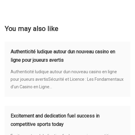
You may also like
Authenticité ludique autour dun nouveau casino en
ligne pour joueurs avertis
Authenticité ludique autour dun nouveau casino en ligne
pour joueurs avertisSécurité et Licence : Les Fondamentaux
d'un Casino en Ligne...
Excitement and dedication fuel success in
competitive sports today