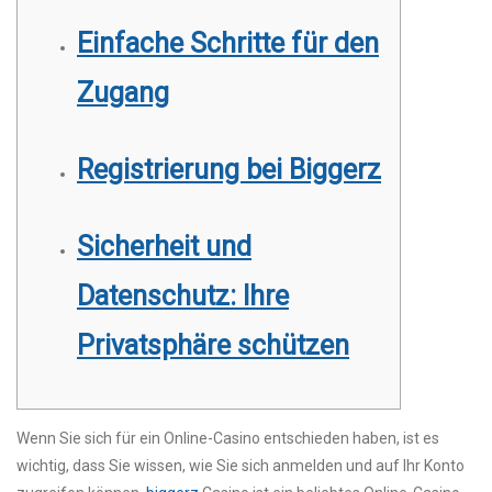
Einfache Schritte für den
Zugang
Registrierung bei Biggerz
Sicherheit und
Datenschutz: Ihre
Privatsphäre schützen
Wenn Sie sich für ein Online-Casino entschieden haben, ist es
wichtig, dass Sie wissen, wie Sie sich anmelden und auf Ihr Konto