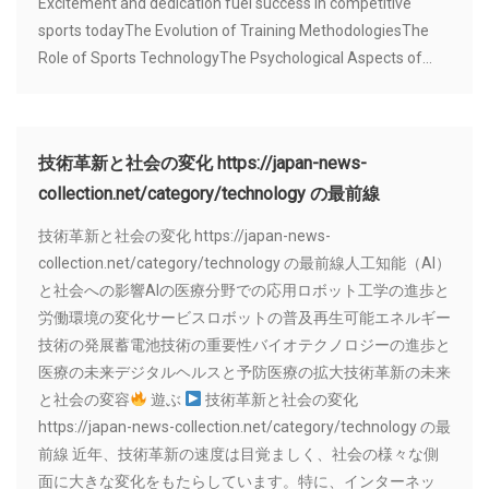
Excitement and dedication fuel success in competitive
sports todayThe Evolution of Training MethodologiesThe
Role of Sports TechnologyThe Psychological Aspects of...
技術革新と社会の変化 https://japan-news-
collection.net/category/technology の最前線
技術革新と社会の変化 https://japan-news-
collection.net/category/technology の最前線人工知能（AI）
と社会への影響AIの医療分野での応用ロボット工学の進歩と
労働環境の変化サービスロボットの普及再生可能エネルギー
技術の発展蓄電池技術の重要性バイオテクノロジーの進歩と
医療の未来デジタルヘルスと予防医療の拡大技術革新の未来
と社会の変容
遊ぶ
技術革新と社会の変化
https://japan-news-collection.net/category/technology の最
前線 近年、技術革新の速度は目覚ましく、社会の様々な側
面に大きな変化をもたらしています。特に、インターネッ