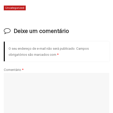
Uncategorized
Deixe um comentário
O seu endereço de e-mail não será publicado.
Campos
obrigatórios são marcados com
*
Comentário
*