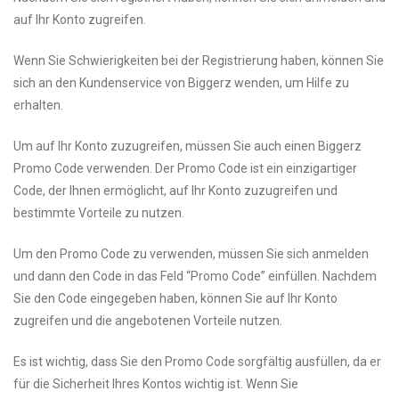
auf Ihr Konto zugreifen.
Wenn Sie Schwierigkeiten bei der Registrierung haben, können Sie
sich an den Kundenservice von Biggerz wenden, um Hilfe zu
erhalten.
Um auf Ihr Konto zuzugreifen, müssen Sie auch einen Biggerz
Promo Code verwenden. Der Promo Code ist ein einzigartiger
Code, der Ihnen ermöglicht, auf Ihr Konto zuzugreifen und
bestimmte Vorteile zu nutzen.
Um den Promo Code zu verwenden, müssen Sie sich anmelden
und dann den Code in das Feld “Promo Code” einfüllen. Nachdem
Sie den Code eingegeben haben, können Sie auf Ihr Konto
zugreifen und die angebotenen Vorteile nutzen.
Es ist wichtig, dass Sie den Promo Code sorgfältig ausfüllen, da er
für die Sicherheit Ihres Kontos wichtig ist. Wenn Sie