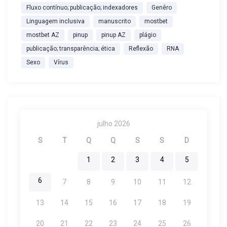
Fluxo contínuo; publicação; indexadores
Genêro
s
Linguagem inclusiva
manuscrito
mostbet
mostbet AZ
pinup
pinup AZ
plágio
t
publicação; transparência; ética
Reflexão
RNA
Sexo
Vírus
julho 2026
S
T
Q
Q
S
S
D
1
2
3
4
5
6
7
8
9
10
11
12
13
14
15
16
17
18
19
20
21
22
23
24
25
26