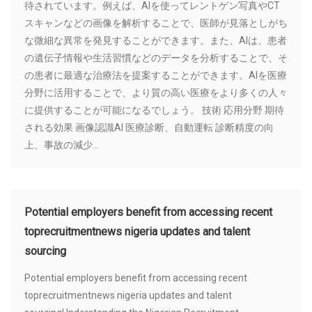
待されています。例えば、AIを使ってレントゲン写真やCT
スキャンなどの画像を解析することで、医師が見落としがち
な微細な異常を発見することができます。また、AIは、患者
の遺伝子情報や生活習慣などのデータを分析することで、そ
の患者に最適な治療法を提案することができます。AIを医療
分野に活用することで、より質の高い医療をより多くの人々
に提供することが可能になるでしょう。 技術 応用分野 期待
される効果 画像認識AI 医療診断、自動運転 診断精度の向
上、事故の減少...
Potential employers benefit from accessing recent
toprecruitmentnews nigeria updates and talent
sourcing
Potential employers benefit from accessing recent
toprecruitmentnews nigeria updates and talent