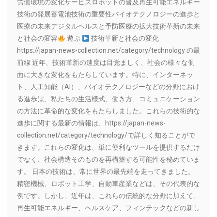
労働環境の変化サービスロボットの普及再生可能エネルギー
技術の発展蓄電池技術の重要性バイオテクノロジーの進歩と
医療の未来デジタルヘルスと予防医療の拡大技術革新の未来
と社会の変容
遊ぶ
技術革新と社会の変化
https://japan-news-collection.net/category/technology の最
前線 近年、技術革新の速度は目覚ましく、社会の様々な側
面に大きな変化をもたらしています。特に、インターネッ
ト、人工知能（AI）、バイオテクノロジーなどの分野におけ
る進歩は、私たちの生活様式、働き方、コミュニケーション
の方法に革命的な変化をもたらしました。これらの技術的な
進歩に関する最新の情報は、https://japan-news-
collection.net/category/technology/で詳しく知ることがで
きます。これらの変化は、単に便利なツールを提供するだけ
でなく、社会構造そのものを再構築する可能性を秘めていま
す。 日本の技術は、常に世界の最先端を走ってきました。
精密機械、ロボット工学、自動車産業などは、その代表的な
例です。しかし、近年は、これらの伝統的な分野に加えて、
再生可能エネルギー、ヘルスケア、フィンテックなどの新し