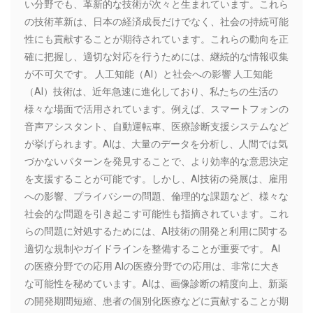
い分野でも、革新的な技術が次々と生まれています。これら
の技術革新は、日本の経済成長だけでなく、社会の持続可能
性にも貢献することが期待されています。これらの動向を正
確に把握し、適切な対応を行うためには、継続的な情報収集
が不可欠です。 人工知能（AI）と社会への影響 人工知能
（AI）技術は、近年急速に進化しており、私たちの生活の
様々な場面で活用されています。例えば、スマートフォンの
音声アシスタント、自動運転車、医療診断支援システムなど
が挙げられます。AIは、大量のデータを分析し、人間では気
づかないパターンを発見することで、より効率的な意思決定
を支援することが可能です。しかし、AI技術の発展は、雇用
への影響、プライバシーの問題、倫理的な課題など、様々な
社会的な問題を引き起こす可能性も指摘されています。これ
らの問題に対処するためには、AI技術の開発と利用に関する
適切な規制やガイドラインを整備することが重要です。 AI
の医療分野での応用 AIの医療分野での応用は、非常に大き
な可能性を秘めています。AIは、画像診断の精度向上、新薬
の開発期間短縮、患者の個別化医療などに貢献することが期