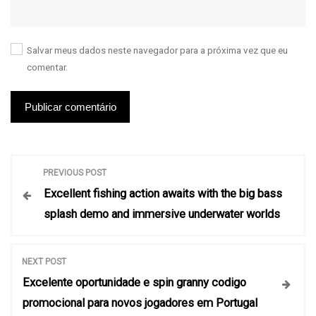
Salvar meus dados neste navegador para a próxima vez que eu
comentar.
N
PREVIOUS POST
Excellent fishing action awaits with the big bass
a
splash demo and immersive underwater worlds
v
NEXT POST
e
Excelente oportunidade e spin granny codigo
promocional para novos jogadores em Portugal