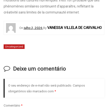
mutations des cultures numériques. Il est fort probable que des
phénomènes similaires continuent d’apparaître, reflétant la
créativité sans limites de la communauté internet.
VANESSA VILLELA DE CARVALHO
On
julho 2, 2026
By
Uncategorized
Deixe um comentário
O seu endereço de e-mail não será publicado.
Campos
obrigatórios são marcados com
*
Comentário
*