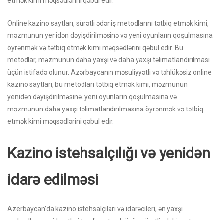
etmək kimi məqsədlərini qəbul edir.
Online kazino saytları, sürətli ədəniş metodlarını tətbiq etmək kimi,
məzmunun yenidən dəyişdirilməsinə və yeni oyunların qoşulmasına
öyrənmək və tətbiq etmək kimi məqsədlərini qəbul edir. Bu
metodlar, məzmunun daha yaxşı və daha yaxşı təlimatlandırılması
üçün istifadə olunur. Azərbaycanın məsuliyyətli və təhlükəsiz online
kazino saytları, bu metodları tətbiq etmək kimi, məzmunun
yenidən dəyişdirilməsinə, yeni oyunların qoşulmasına və
məzmunun daha yaxşı təlimatlandırılmasına öyrənmək və tətbiq
etmək kimi məqsədlərini qəbul edir.
Kazino istehsalçılığı və yenidən
idarə edilməsi
Azerbaycan’da kazino istehsalçıları və idarəcileri, ən yaxşı