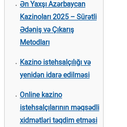
Ən Yaxşı Azərbaycan
Kazinoları 2025 – Sürətli
Ədəniş və Çıkarış
Metodları
Kazino istehsalçılığı və
yenidən idarə edilməsi
Online kazino
istehsalçılarının məqsədli
xidmətləri təqdim etməsi