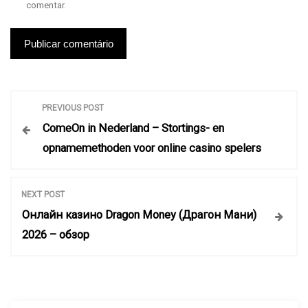
comentar.
N
PREVIOUS POST
ComeOn in Nederland – Stortings- en
a
opnamemethoden voor online casino spelers
v
NEXT POST
e
Онлайн казино Dragon Money (Драгон Мани)
2026 – обзор
g
a