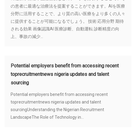
の患者に最適な治療法を提案することができます。AIを医療
分野に活用することで、より質の高い医療をより多くの人々
に提供することが可能になるでしょう。 技術 応用分野 期待
される効果 画像認識AI 医療診断、自動運転 診断精度の向
上、事故の減少...
Potential employers benefit from accessing recent
toprecruitmentnews nigeria updates and talent
sourcing
Potential employers benefit from accessing recent
toprecruitmentnews nigeria updates and talent
sourcingUnderstanding the Nigerian Recruitment
LandscapeThe Role of Technology in...