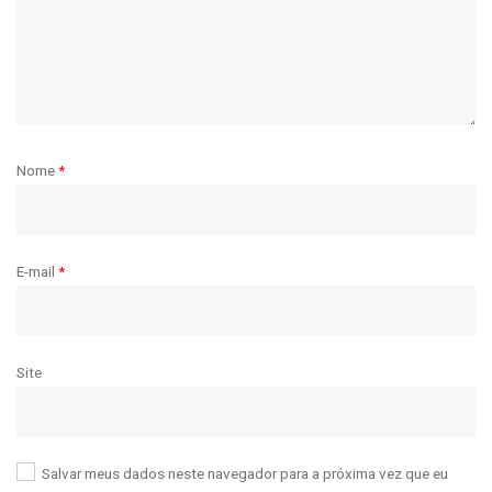
Nome
*
E-mail
*
Site
Salvar meus dados neste navegador para a próxima vez que eu