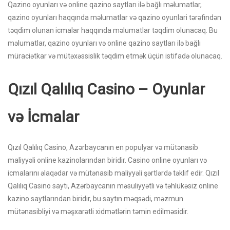
Qazino oyunları və online qazino saytları ilə bağlı məlumatlar,
qazino oyunları haqqında məlumatlar və qazino oyunlari tərəfindən
təqdim olunan icmalar haqqında məlumatlar təqdim olunacaq. Bu
məlumatlar, qazino oyunları və online qazino saytları ilə bağlı
müraciətkar və mütəxəssislik təqdim etmək üçün istifadə olunacaq.
Qızıl Qalılıq Casino – Oyunlar
və İcmalar
Qızıl Qalılıq Casino, Azərbaycanın en populyar və mütənasib
maliyyəli online kazinolarından biridir. Casino online oyunları və
icmalarını əlaqədar və mütənasib maliyyəli şərtlərdə təklif edir. Qızıl
Qalılıq Casino saytı, Azərbaycanın məsuliyyətli və təhlükəsiz online
kazino saytlarından biridir, bu saytın məqsədi, məzmun
mütənasibliyi və məşxarətli xidmətlərin təmin edilməsidir.