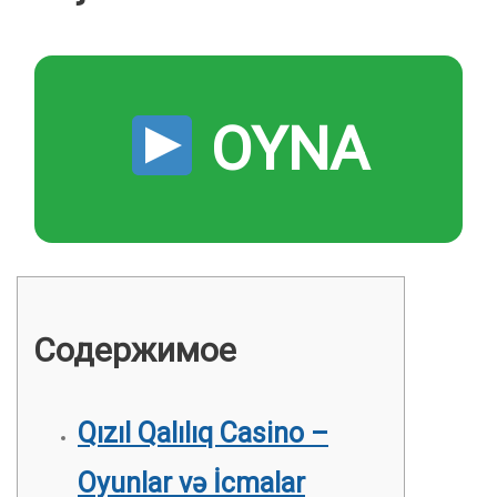
OYNA
Содержимое
Qızıl Qalılıq Casino –
Oyunlar və İcmalar