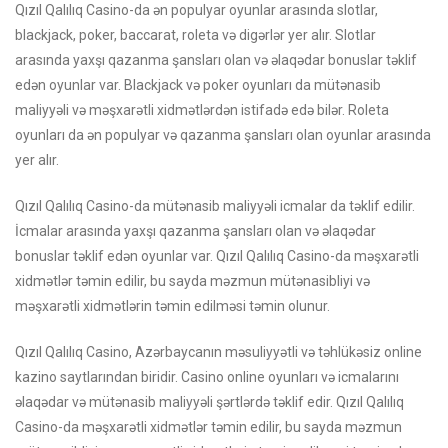
Qızıl Qalılıq Casino-da ən populyar oyunlar arasında slotlar,
blackjack, poker, baccarat, roleta və digərlər yer alır. Slotlar
arasında yaxşı qazanma şansları olan və əlaqədar bonuslar təklif
edən oyunlar var. Blackjack və poker oyunları da mütənasib
maliyyəli və məşxarətli xidmətlərdən istifadə edə bilər. Roleta
oyunları da ən populyar və qazanma şansları olan oyunlar arasında
yer alır.
Qızıl Qalılıq Casino-da mütənasib maliyyəli icmalar da təklif edilir.
İcmalar arasında yaxşı qazanma şansları olan və əlaqədar
bonuslar təklif edən oyunlar var. Qızıl Qalılıq Casino-da məşxarətli
xidmətlər təmin edilir, bu sayda məzmun mütənasibliyi və
məşxarətli xidmətlərin təmin edilməsi təmin olunur.
Qızıl Qalılıq Casino, Azərbaycanın məsuliyyətli və təhlükəsiz online
kazino saytlarından biridir. Casino online oyunları və icmalarını
əlaqədar və mütənasib maliyyəli şərtlərdə təklif edir. Qızıl Qalılıq
Casino-da məşxarətli xidmətlər təmin edilir, bu sayda məzmun