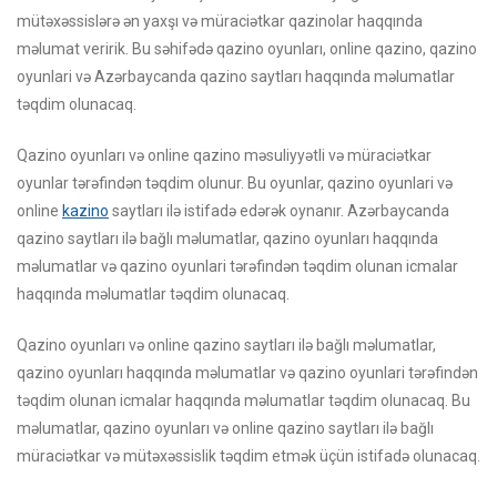
mütəxəssislərə ən yaxşı və müraciətkar qazinolar haqqında
məlumat veririk. Bu səhifədə qazino oyunları, online qazino, qazino
oyunlari və Azərbaycanda qazino saytları haqqında məlumatlar
təqdim olunacaq.
Qazino oyunları və online qazino məsuliyyətli və müraciətkar
oyunlar tərəfindən təqdim olunur. Bu oyunlar, qazino oyunlari və
online
kazino
saytları ilə istifadə edərək oynanır. Azərbaycanda
qazino saytları ilə bağlı məlumatlar, qazino oyunları haqqında
məlumatlar və qazino oyunlari tərəfindən təqdim olunan icmalar
haqqında məlumatlar təqdim olunacaq.
Qazino oyunları və online qazino saytları ilə bağlı məlumatlar,
qazino oyunları haqqında məlumatlar və qazino oyunlari tərəfindən
təqdim olunan icmalar haqqında məlumatlar təqdim olunacaq. Bu
məlumatlar, qazino oyunları və online qazino saytları ilə bağlı
müraciətkar və mütəxəssislik təqdim etmək üçün istifadə olunacaq.