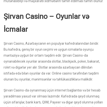
mütənasibliyi və məşxarətli xidmətlərin təmin edilməsi təmin olunur.
Şirvan Casino – Oyunlar və
İcmalar
Şirvan Casino, Azərbaycanın en populyar kafedralarından biridir.
Bu kafedra, geniş bir oyun seçimi ve uygun icmalarla oyunçu
məntəziyə uyğun bir ortam təqdim edir. Şirvan Casino-da
oynanabilecek oyunlar arasında slotlar, blackjack, poker, bakarat,
rolet və digərlər yer alır. Slotlar arasında azərbaycan dilindən
istifadə edə bilən oyunlar da var. Online casino tərəfindən təqdim
olunan bu oyunlar, mənimsənilər və təhlükəsizliklərə malikdir.
Şirvan Casino-da oynanmaq üçün internet bağlantısı və bir hesab
yaradılması yaxud var olması lazımdır. Kafedrada qeyd olunmaq
üçün sifarişlər, bank kartı, QIWI, Payeer və digər qeyd olunma yolları