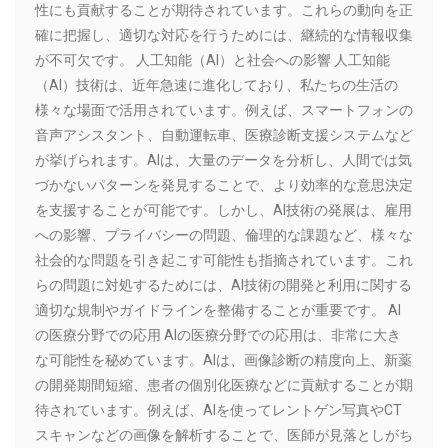
性にも貢献することが期待されています。これらの動向を正
確に把握し、適切な対応を行うためには、継続的な情報収集
が不可欠です。 人工知能（AI）と社会への影響 人工知能
（AI）技術は、近年急速に進化しており、私たちの生活の
様々な場面で活用されています。例えば、スマートフォンの
音声アシスタント、自動運転車、医療診断支援システムなど
が挙げられます。AIは、大量のデータを分析し、人間では気
づかないパターンを発見することで、より効率的な意思決定
を支援することが可能です。しかし、AI技術の発展は、雇用
への影響、プライバシーの問題、倫理的な課題など、様々な
社会的な問題を引き起こす可能性も指摘されています。これ
らの問題に対処するためには、AI技術の開発と利用に関する
適切な規制やガイドラインを整備することが重要です。 AI
の医療分野での応用 AIの医療分野での応用は、非常に大き
な可能性を秘めています。AIは、画像診断の精度向上、新薬
の開発期間短縮、患者の個別化医療などに貢献することが期
待されています。例えば、AIを使ってレントゲン写真やCT
スキャンなどの画像を解析することで、医師が見落としがち