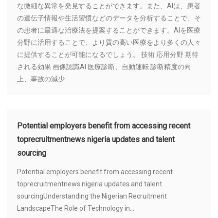
な微細な異常を発見することができます。また、AIは、患者
の遺伝子情報や生活習慣などのデータを分析することで、そ
の患者に最適な治療法を提案することができます。AIを医療
分野に活用することで、より質の高い医療をより多くの人々
に提供することが可能になるでしょう。 技術 応用分野 期待
される効果 画像認識AI 医療診断、自動運転 診断精度の向
上、事故の減少...
Potential employers benefit from accessing recent
toprecruitmentnews nigeria updates and talent
sourcing
Potential employers benefit from accessing recent
toprecruitmentnews nigeria updates and talent
sourcingUnderstanding the Nigerian Recruitment
LandscapeThe Role of Technology in...