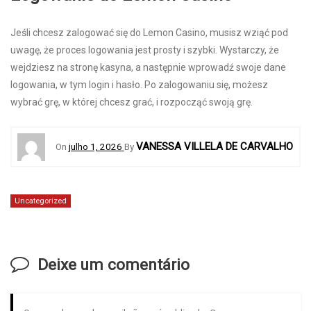
Jeśli chcesz zalogować się do Lemon Casino, musisz wziąć pod
uwagę, że proces logowania jest prosty i szybki. Wystarczy, że
wejdziesz na stronę kasyna, a następnie wprowadź swoje dane
logowania, w tym login i hasło. Po zalogowaniu się, możesz
wybrać grę, w której chcesz grać, i rozpocząć swoją grę.
VANESSA VILLELA DE CARVALHO
On
julho 1, 2026
By
Uncategorized
Deixe um comentário