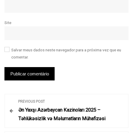
Site
Salvar meus dados neste navegador para a próxima vez que eu
comentar.
N
PREVIOUS POST
Ən Yaxşı Azərbaycan Kazinoları 2025 –
a
Təhlükəsizlik və Məlumatların Mühafizəsi