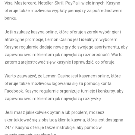
Visa, Mastercard, Neteller, Skrill, PayPal i wiele innych. Kasyno
oferuje także możliwość wypłaty pieniędzy za pośrednictwem
banku.
Jeśli szukasz kasyna online, które oferuje szeroki wybór gier i
atrakcyjne promocje, Lemon Casino jest idealnym wyborem.
Kasyno regularnie dodaje nowe gry do swojego asortymentu, aby
zapewnić swoim klientom jak największą różnorodność. Warto
zatem zarejestrować się w kasynie i sprawdzić, co oferuje.
Warto zauważyć, że Lemon Casino jest kasynem online, które
oferuje także możliwość logowania się za pomocą konta
Facebook. Kasyno regularnie organizuje turnieje i konkursy, aby
zapewnić swoim klientom jak największą rozrywkę.
Jeśli masz jakiekolwiek pytania lub problem, możesz
skontaktować się z obsługą klienta kasyna, która jest dostępna
24/7. Kasyno oferuje także instrukcje, aby pomóc w
rozwiązywaniu problemów.