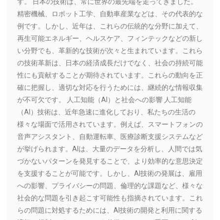
す。 日本の技術は、常に世界の最先端を走ってきました。
精密機械、ロボット工学、自動車産業などは、その代表的な
例です。しかし、近年は、これらの伝統的な分野に加えて、
再生可能エネルギー、ヘルスケア、フィンテックなどの新し
い分野でも、革新的な技術が次々と生まれています。これら
の技術革新は、日本の経済成長だけでなく、社会の持続可能
性にも貢献することが期待されています。これらの動向を正
確に把握し、適切な対応を行うためには、継続的な情報収集
が不可欠です。 人工知能（AI）と社会への影響 人工知能
（AI）技術は、近年急速に進化しており、私たちの生活の
様々な場面で活用されています。例えば、スマートフォンの
音声アシスタント、自動運転車、医療診断支援システムなど
が挙げられます。AIは、大量のデータを分析し、人間では気
づかないパターンを発見することで、より効率的な意思決定
を支援することが可能です。しかし、AI技術の発展は、雇用
への影響、プライバシーの問題、倫理的な課題など、様々な
社会的な問題を引き起こす可能性も指摘されています。これ
らの問題に対処するためには、AI技術の開発と利用に関する