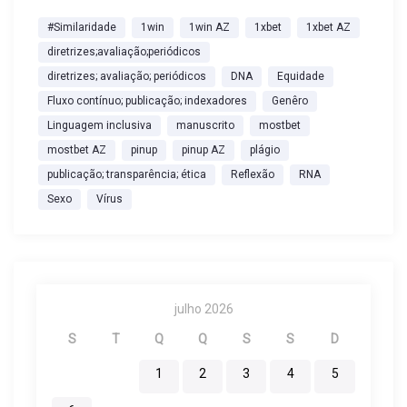
i
P
#Similaridade
1win
1win AZ
1xbet
1xbet AZ
a
diretrizes;avaliação;periódicos
s
o
diretrizes; avaliação; periódicos
DNA
Equidade
Fluxo contínuo; publicação; indexadores
Genêro
s
Linguagem inclusiva
manuscrito
mostbet
mostbet AZ
pinup
pinup AZ
plágio
t
publicação; transparência; ética
Reflexão
RNA
Sexo
Vírus
julho 2026
S
T
Q
Q
S
S
D
1
2
3
4
5