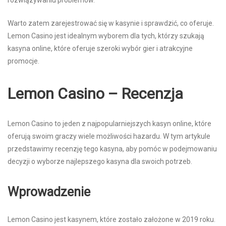
Warto zatem zarejestrować się w kasynie i sprawdzić, co oferuje.
Lemon Casino jest idealnym wyborem dla tych, którzy szukają
kasyna online, które oferuje szeroki wybór gier i atrakcyjne
promocje.
Lemon Casino – Recenzja
Lemon Casino to jeden z najpopularniejszych kasyn online, które
oferują swoim graczy wiele możliwości hazardu. W tym artykule
przedstawimy recenzję tego kasyna, aby pomóc w podejmowaniu
decyzji o wyborze najlepszego kasyna dla swoich potrzeb.
Wprowadzenie
Lemon Casino jest kasynem, które zostało założone w 2019 roku.