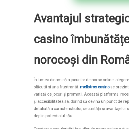
Avantajul strategic
casino îmbunătățeș
norocoși din Rom
În lumea dinamică a jocurilor de noroc online, aleger
plăcută și una frustrantă.
mellstroy casino
se prezint
variată de jocuri și promoții. Această platformă, recen
și accesibilitatea sa, dorind să devină un punct de re
detaliată a caracteristicilor, securității și avantajel
deplin potențialul său.