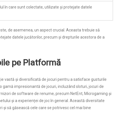
l în care sunt colectate, utilizate și protejate datele
e este, de asemenea, un aspect crucial. Aceasta trebuie să
otejate datele jucătorilor, precum și drepturile acestora de a
ile pe Platformă
e vastă și diversificată de jocuri pentru a satisface gusturile
 gamă impresionantă de jocuri, incluzând sloturi, jocuri de
 furnizori de software de renume, precum NetEnt, Microgaming și
etului și a experienței de joc în general. Această diversitate
uri și să găsească cele care se potrivesc cel mai bine