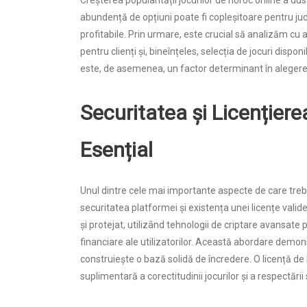
Creșterea popularității jocurilor de noroc online a du
abundență de opțiuni poate fi copleșitoare pentru jucă
profitabile. Prin urmare, este crucial să analizăm cu
pentru clienți și, bineînțeles, selecția de jocuri dispo
este, de asemenea, un factor determinant în alegere
Securitatea și Licențier
Esențial
Unul dintre cele mai importante aspecte de care trebu
securitatea platformei și existența unei licențe valid
și protejat, utilizând tehnologii de criptare avansate 
financiare ale utilizatorilor. Această abordare demon
construiește o bază solidă de încredere. O licență de
suplimentară a corectitudinii jocurilor și a respectări