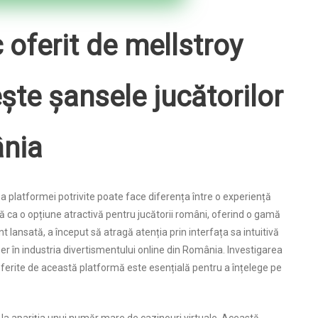
 oferit de mellstroy
te șansele jucătorilor
ânia
ea platformei potrivite poate face diferența între o experiență
ă ca o opțiune atractivă pentru jucătorii români, oferind o gamă
t lansată, a început să atragă atenția prin interfața sa intuitivă
per în industria divertismentului online din România. Investigarea
or oferite de această platformă este esențială pentru a înțelege pe