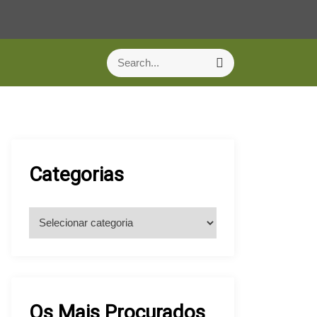
S
S
e
e
a
a
r
r
c
h
c
h
f
Categorias
o
r
C
:
a
t
e
g
o
Os Mais Procurados