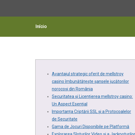
S
k
i
p
Início
t
o
c
o
n
t
Avantajul strategic oferit de mellstroy
e
casino îmbunătățește șansele jucătorilor
n
norocoși din România
t
Securitatea și Licențierea mellstroy casino:
Un Aspect Esențial
Importanța Criptării SSL și a Protocoalelor
de Securitate
Gama de Jocuri Disponibile pe Platformă
Explorarea Sloturilor Video și a Jackpoturilo