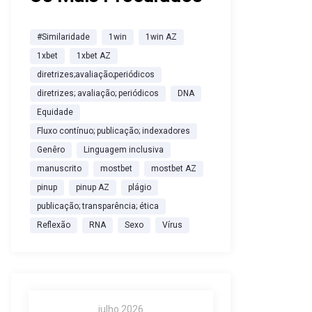
r
i
#Similaridade
1win
1win AZ
a
1xbet
1xbet AZ
s
diretrizes;avaliação;periódicos
diretrizes; avaliação; periódicos
DNA
Equidade
Fluxo contínuo; publicação; indexadores
Genêro
Linguagem inclusiva
manuscrito
mostbet
mostbet AZ
pinup
pinup AZ
plágio
publicação; transparência; ética
Reflexão
RNA
Sexo
Vírus
julho 2026