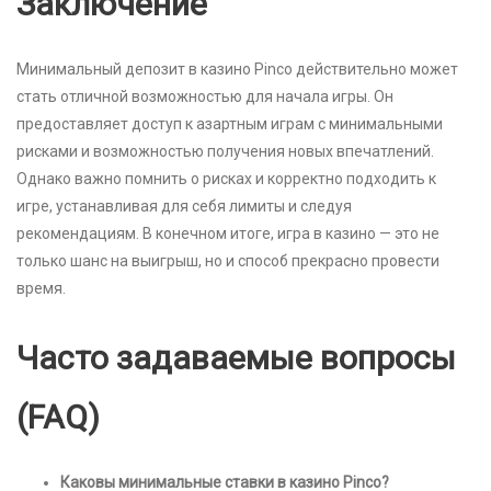
Заключение
Минимальный депозит в казино Pinco действительно может
стать отличной возможностью для начала игры. Он
предоставляет доступ к азартным играм с минимальными
рисками и возможностью получения новых впечатлений.
Однако важно помнить о рисках и корректно подходить к
игре, устанавливая для себя лимиты и следуя
рекомендациям. В конечном итоге, игра в казино — это не
только шанс на выигрыш, но и способ прекрасно провести
время.
Часто задаваемые вопросы
(FAQ)
Каковы минимальные ставки в казино Pinco?