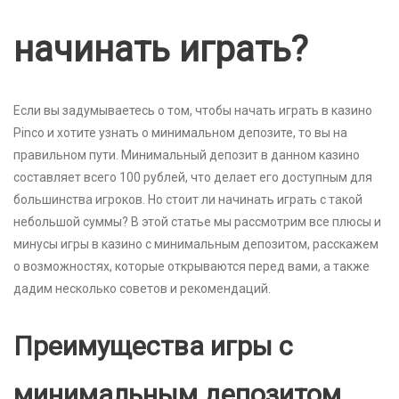
начинать играть?
Если вы задумываетесь о том, чтобы начать играть в казино
Pinco и хотите узнать о минимальном депозите, то вы на
правильном пути. Минимальный депозит в данном казино
составляет всего 100 рублей, что делает его доступным для
большинства игроков. Но стоит ли начинать играть с такой
небольшой суммы? В этой статье мы рассмотрим все плюсы и
минусы игры в казино с минимальным депозитом, расскажем
о возможностях, которые открываются перед вами, а также
дадим несколько советов и рекомендаций.
Преимущества игры с
минимальным депозитом