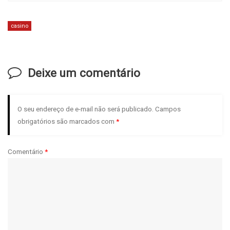
casino
Deixe um comentário
O seu endereço de e-mail não será publicado.
Campos
obrigatórios são marcados com
*
Comentário
*