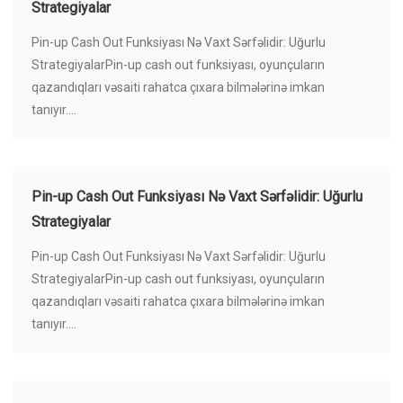
Strategiyalar
Pin-up Cash Out Funksiyası Nə Vaxt Sərfəlidir: Uğurlu
StrategiyalarPin-up cash out funksiyası, oyunçuların
qazandıqları vəsaiti rahatca çıxara bilmələrinə imkan
tanıyır....
Pin-up Cash Out Funksiyası Nə Vaxt Sərfəlidir: Uğurlu
Strategiyalar
Pin-up Cash Out Funksiyası Nə Vaxt Sərfəlidir: Uğurlu
StrategiyalarPin-up cash out funksiyası, oyunçuların
qazandıqları vəsaiti rahatca çıxara bilmələrinə imkan
tanıyır....