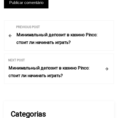
N
PREVIOUS POST
Минимальный депозит в казино Pinco:
a
стоит ли начинать играть?
v
NEXT POST
e
Минимальный депозит в казино Pinco:
стоит ли начинать играть?
g
a
ç
Categorias