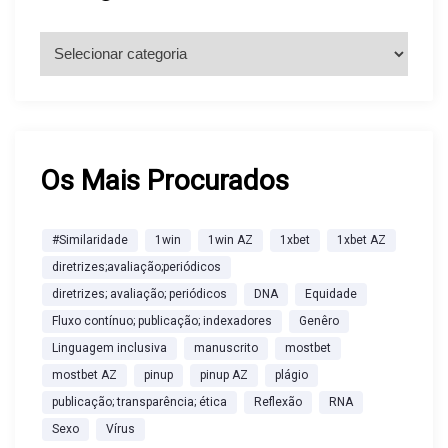
ã
C
a
o
t
e
d
g
o
Os Mais Procurados
e
r
i
P
#Similaridade
1win
1win AZ
1xbet
1xbet AZ
a
diretrizes;avaliação;periódicos
s
o
diretrizes; avaliação; periódicos
DNA
Equidade
Fluxo contínuo; publicação; indexadores
Genêro
s
Linguagem inclusiva
manuscrito
mostbet
mostbet AZ
pinup
pinup AZ
plágio
t
publicação; transparência; ética
Reflexão
RNA
Sexo
Vírus