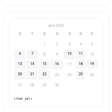
abril 2026
S
T
Q
Q
S
S
D
1
2
3
4
5
6
7
10
11
8
9
12
13
14
15
16
18
19
17
20
21
22
25
23
24
26
27
28
29
30
« mar
jun »