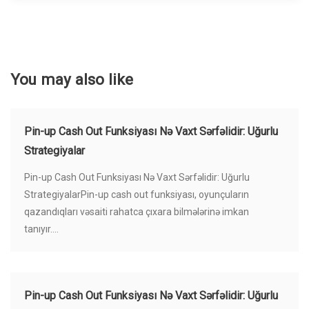
You may also like
Pin-up Cash Out Funksiyası Nə Vaxt Sərfəlidir: Uğurlu
Strategiyalar
Pin-up Cash Out Funksiyası Nə Vaxt Sərfəlidir: Uğurlu
StrategiyalarPin-up cash out funksiyası, oyunçuların
qazandıqları vəsaiti rahatca çıxara bilmələrinə imkan
tanıyır....
Pin-up Cash Out Funksiyası Nə Vaxt Sərfəlidir: Uğurlu