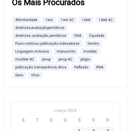
Os Mais Procurados
e
r
i
P
#Similaridade
1win
1win AZ
1xbet
1xbet AZ
a
diretrizes;avaliação;periódicos
s
o
diretrizes; avaliação; periódicos
DNA
Equidade
Fluxo contínuo; publicação; indexadores
Genêro
s
Linguagem inclusiva
manuscrito
mostbet
mostbet AZ
pinup
pinup AZ
plágio
t
publicação; transparência; ética
Reflexão
RNA
Sexo
Vírus
março 2024
S
T
Q
Q
S
S
D