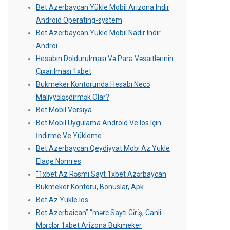
Bet Azerbaycan Yükle Mobil Arizona Indir
Android Operating-system
Bet Azerbaycan Yükle Mobil Nadir Indir
Androi
Hesabın Doldurulması Və Para Vəsaitlərinin
Çıxarılması 1xbet
Bukmeker Kontorunda Hesabı Necə
Maliyyələşdirmək Olar?
Bet Mobil Versiya
Bet Mobil Uygulama Android Ve Ios Için
İndirme Ve Yükleme
Bet Azerbaycan Qeydiyyat Mobi Az Yukle
Elaqe Nomres
“1xbet Az Rəsmi Sayt 1xbet Azərbaycan
Bukmeker Kontoru, Bonuslar, Apk
Bet Az Yükle Ios
Bet Azerbaican” “mərc Sayti Gi̇ri̇ş, Canli
Mərclər 1xbet Arizona Bukmeker