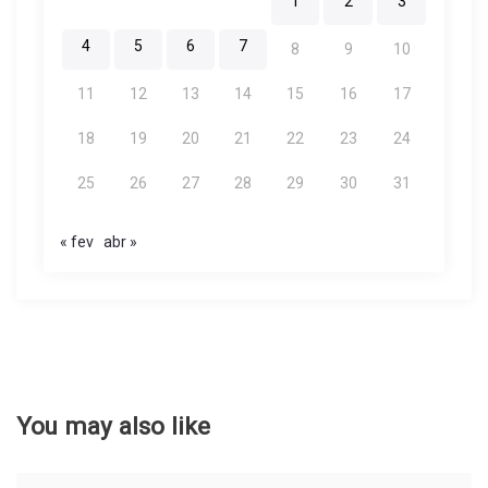
1
2
3
4
5
6
7
8
9
10
11
12
13
14
15
16
17
18
19
20
21
22
23
24
25
26
27
28
29
30
31
« fev
abr »
You may also like