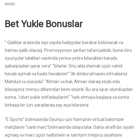
secin.
Bet Yukle Bonuslar
” Qaliblər arasında tayı sayda hədiyyələr bərabər bölünəcək və
hamısı qalib olacaq. Promosyonun şərtləri təfərrüatlıdır, buna ötrü
oyunçular tələbləri vaxtında yerinə-yetirə biləcəkləri barədə
qabaqcadan qərar verə” “bilərlər. Onu əldə eləmək üçün vahid
hesab açmalı və hədis hesabının” “ilk doldurulmasını etməlisiniz.
Məhdud və xüsusilə” “Alman və bəli, Alman olaraq seçki edə
biləcəyiniz menyu dillərindən birini seçirik. Bu ara iqrar olunduqdan
sonra, 1xbet yukle istifadəçilərini” “tərk etməyə başlaya və sonra
birbaşa bir üzv yaradaraq say aça bilərsiniz.
“E Sports” bölməsində Oyunçu-üzv həmçinin virtual balompié
matçlarını “canlı mərc”bölməsində izləyə bilər. Daha ətraflı bir siyahı
açmaq və mərc üçün tədbirlərin w tamtym miejscu siyahısını