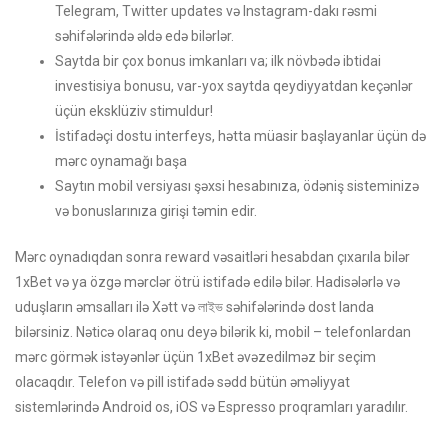
Telegram, Twitter updates və Instagram-dakı rəsmi
səhifələrində əldə edə bilərlər.
Saytda bir çox bonus imkanları va; ilk növbədə ibtidai
investisiya bonusu, var-yox saytda qeydiyyatdan keçənlər
üçün eksklüziv stimuldur!
İstifadəçi dostu interfeys, hətta müasir başlayanlar üçün də
mərc oynamağı başa
Saytın mobil versiyası şəxsi hesabınıza, ödəniş sisteminizə
və bonuslarınıza girişi təmin edir.
Mərc oynadıqdan sonra reward vəsaitləri hesabdan çıxarıla bilər
1xBet və ya özgə mərclər ötrü istifadə edilə bilər. Hadisələrlə və
uduşların əmsalları ilə Xətt və লাইভ səhifələrində dost landa
bilərsiniz. Nəticə olaraq onu deyə bilərik ki, mobil – telefonlardan
mərc görmək istəyənlər üçün 1xBet əvəzedilməz bir seçim
olacaqdır. Telefon və pill istifadə sədd bütün əməliyyat
sistemlərində Android os, iOS və Espresso proqramları yaradılır.