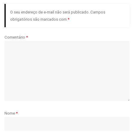
O seu endereço de e-mail não será publicado.
Campos
obrigatórios são marcados com
*
Comentário
*
Nome
*