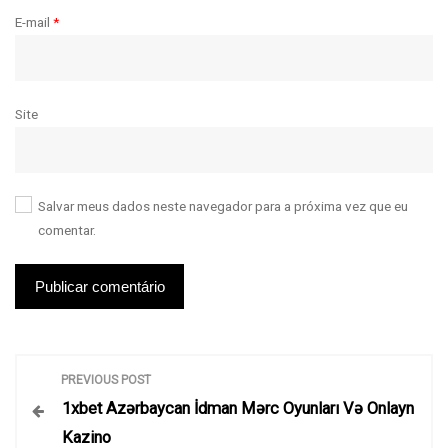
E-mail
*
Site
Salvar meus dados neste navegador para a próxima vez que eu
comentar.
N
PREVIOUS POST
1xbet Azərbaycan İdman Mərc Oyunları Və Onlayn
a
Kazino