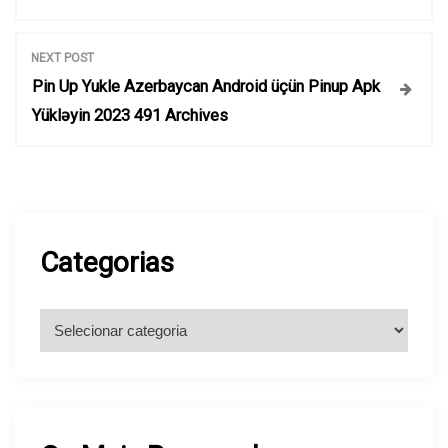
v
NEXT POST
e
Pin Up Yukle Azerbaycan Android üçün Pinup Apk
Yükləyin 2023 491 Archives
g
a
ç
Categorias
ã
C
a
o
t
e
d
g
o