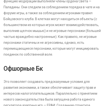
функцию модерации выполняли члены ордена Света —
Паладины. Они следили за соблюдением порядка в чате и на
форуме игры, а также за соблюдением игроками правил
Бойцовского клуба. В клетках могут находиться объекты (с
большинством из которых игрок может взаимодействовать,
выполнив щелчок мышью) и не игровые персонажи (большей
частью враждебно настроенные). Как правило, не игровые
персонажи статичны и не агрессивны, однако, есть
перемещающиеся персонажи, которые могут инициировать
поединок по собственной воле.
Офшорные Бк
Это позволяет создавать предсказуемые условия для
развития экономики, а также обеспечивает защиту прав и
интересов налогоплательщиков. Параллельно с принятием
нового законодательства была запущена работа единого
регулятора азартных игр — ЕРАИ. Созданная структура