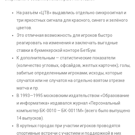
На разъём «ЦТВ» выдавлись отдельно синхросигнал и
три яркостных сигнала для красного, синего и зелёного
цветов.
Это отличная возможность для игроков быстро
реагировать на изменения и заключать выгодные
ставки в букмекерской конторе БетБум.
К дополнительным — статистические показатели
(количество угловых, офсайдов, желтых карточек); голы,
забитые определенными игроками; исходы, которые
случатся или не случатся на отдельно взятом отрезке
матча и пр.
В 1993—1995 московским издательством «Образование
и информатика» издавался журнал «Персональный
компьютер БК-0010 — БК-0011М» (всего было выпущено
14 выпусков).
В крупных городах при участии игроков проводятся
спортивные встречи с участием и поддержкой в них