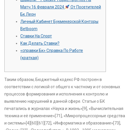
Матч 16 Февраля 2024
От Посетителей
Бк Леон
Личный Кабинет Букмекерской Конторы
Betboom
Ставки На Спорт
Как Делать Ставки?
«справки Бк» Справка По Работе
(краткая)
Таким образом, Бюджетный кодекс РФ построен в
соответствии с логикой от общего к частному и от основных
процессов формирования и исполнения к контролю и
выявлению нарушений в данной сфере. Статьи о БК
печатались в журналах «Наука и жизнь»[9], «Вычислительная
техника и её применение»[71], «Микропроцессорные средства
и системы»[4][60][61][72], «Информатика и образование»[73],