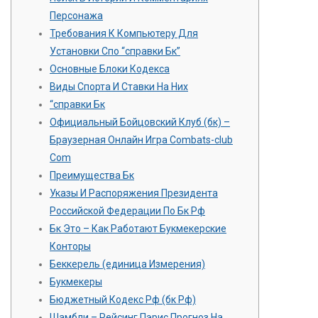
Персонажа
Требования К Компьютеру Для
Установки Спо “справки Бк”
Основные Блоки Кодекса
Виды Спорта И Ставки На Них
“справки Бк
Официальный Бойцовский Клуб (бк) –
Браузерная Онлайн Игра Combats-club
Com
Преимущества Бк
Указы И Распоряжения Президента
Российской Федерации По Бк Рф
Бк Это – Как Работают Букмекерские
Конторы
Беккерель (единица Измерения)
Букмекеры
Бюджетный Кодекс Рф (бк Рф)
Шамбли – Рейсинг Пэрис Прогноз На