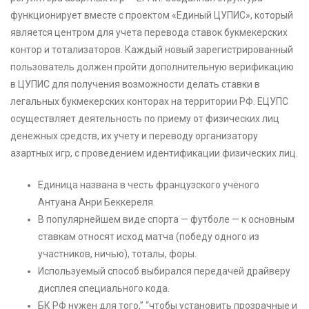
функционирует вместе с проектом «Единый ЦУПИС», который
является центром для учета перевода ставок букмекерских
контор и тотализаторов. Каждый новый зарегистрированный
пользователь должен пройти дополнительную верификацию
в ЦУПИС для получения возможности делать ставки в
легальных букмекерских конторах на территории РФ. ЕЦУПС
осуществляет деятельность по приему от физических лиц
денежных средств, их учету и переводу организатору
азартных игр, с проведением идентификации физических лиц.
Единица названа в честь французского учёного
Антуана Анри Беккереля.
В популярнейшем виде спорта — футболе — к основным
ставкам относят исход матча (победу одного из
участников, ничью), тоталы, форы.
Используемый способ выбирался передачей драйверу
дисплея специального кода.
БК РФ нужен для того,” “чтобы установить прозрачные и