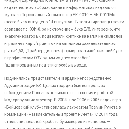
«Радио»[23], «Радиолюбитель». В 1993—1995 московским
издательством «Образование и информатика» издавался
журнал «Персональный компьютер БК-0010 — БК-0011М»
(всего было выпущено 14 выпусков). В части кириллицы почти
совпадает с КОИ-8, за исключением букв Ё/ё. Интересно, что
знакогенератор БК подвергали критике за наличие символов
игральных карт, “принятых на западном развлекательном
рынке”[53]. Драйвер дисплея формировал изображений букв
в графическом ОЗУ одним из двух способов,”
“адаптированных под эти способы вывода.
Подчинялись представители Гвардий непосредственно
Администрации БК. Целью гвардии был контроль за
соблюдением Пользовательского соглашения и работой
Модерирующих структур. В 2004, june 2006 и 2006 годах игра
«Бойцовский клуб» становилась лауреатом Премии Рунета в
номинации «Развлекательный проект Рунета». С 2014 года
отношение властей к работе букмекеров изменилось —
отсутствие контроля сменилось ежедневной блокировкой