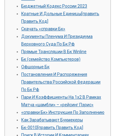
Бюджетный Кодекс России 2023
Кратные И Дольные Единицы[править
Править Код]
Скачать «справки Бк»
Документы Пленума И Президиума
Верховного Суда По Бк Рф
Прямые Трансляции В Бк Winline
Бк (семейство Компьютеров)
Офшорные Бк
Постановления И Распоряжения
Правительства Российской Федерации
По Бк Рф
Пари И Коэффициенты На 1х2 В Рамках
Матча «шамбли» – «рейсинг Пэрис»
«справки Бк» Инструкция По Заполнению
Как Зарабатывают Букмекеры
Бк-0010[править Править Код]
Поиск В Истории И Комментариях