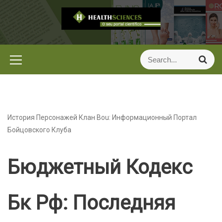
S
k
i
p
t
S
S
e
o
e
a
c
a
r
o
r
c
h
n
c
t
h
История Персонажей Клан Bou: Информационный Портал
e
f
Бойцовского Клуба
n
o
t
r
Бюджетный Кодекс
:
Бк Рф: Последняя