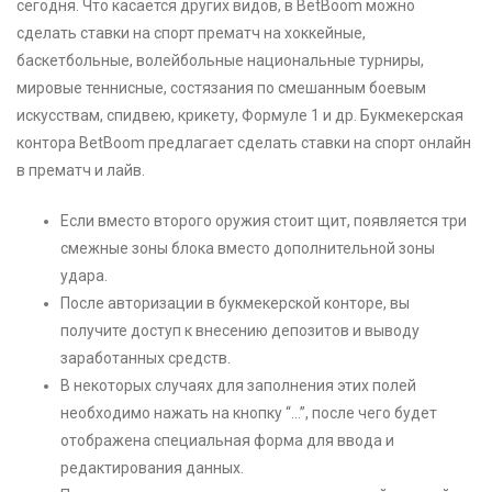
сегодня. Что касается других видов, в BetBoom можно
сделать ставки на спорт прематч на хоккейные,
баскетбольные, волейбольные национальные турниры,
мировые теннисные, состязания по смешанным боевым
искусствам, спидвею, крикету, Формуле 1 и др. Букмекерская
контора BetBoom предлагает сделать ставки на спорт онлайн
в прематч и лайв.
Если вместо второго оружия стоит щит, появляется три
смежные зоны блока вместо дополнительной зоны
удара.
После авторизации в букмекерской конторе, вы
получите доступ к внесению депозитов и выводу
заработанных средств.
В некоторых случаях для заполнения этих полей
необходимо нажать на кнопку “…”, после чего будет
отображена специальная форма для ввода и
редактирования данных.