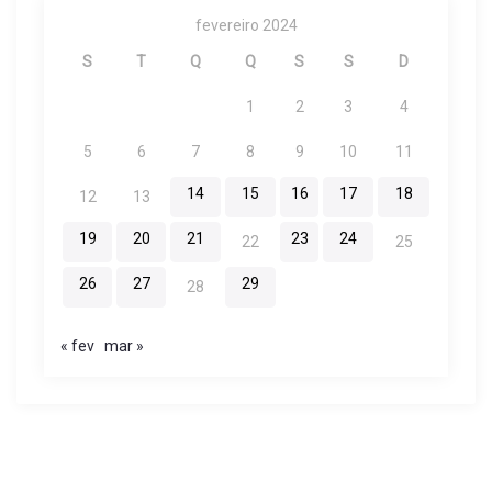
fevereiro 2024
S
T
Q
Q
S
S
D
1
2
3
4
5
6
7
8
9
10
11
14
15
16
17
18
12
13
19
20
21
23
24
22
25
26
27
29
28
« fev
mar »