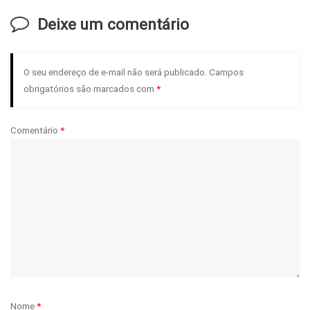
Deixe um comentário
O seu endereço de e-mail não será publicado.
Campos
obrigatórios são marcados com
*
Comentário
*
Nome
*