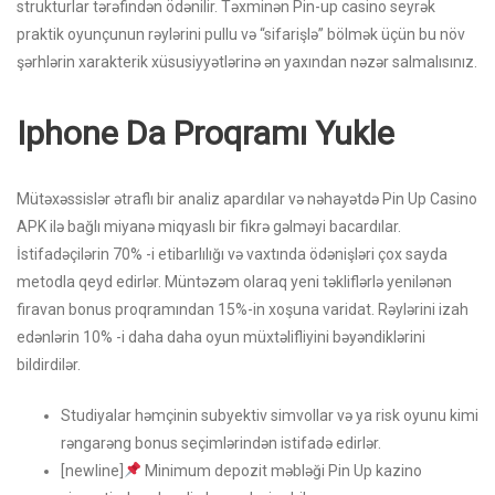
strukturlar tərəfindən ödənilir. Təxminən Pin-up casino seyrək
praktik oyunçunun rəylərini pullu və “sifarişlə” bölmək üçün bu növ
şərhlərin xarakterik xüsusiyyətlərinə ən yaxından nəzər salmalısınız.
Iphone Da Proqramı Yukle
Mütəxəssislər ətraflı bir analiz apardılar və nəhayətdə Pin Up Casino
APK ilə bağlı miyanə miqyaslı bir fikrə gəlməyi bacardılar.
İstifadəçilərin 70% -i etibarlılığı və vaxtında ödənişləri çox sayda
metodla qeyd edirlər. Müntəzəm olaraq yeni təkliflərlə yenilənən
firavan bonus proqramından 15%-in xoşuna varidat. Rəylərini izah
edənlərin 10% -i daha daha oyun müxtəlifliyini bəyəndiklərini
bildirdilər.
Studiyalar həmçinin subyektiv simvollar və ya risk oyunu kimi
rəngarəng bonus seçimlərindən istifadə edirlər.
[newline]
Minimum depozit məbləği Pin Up kazino