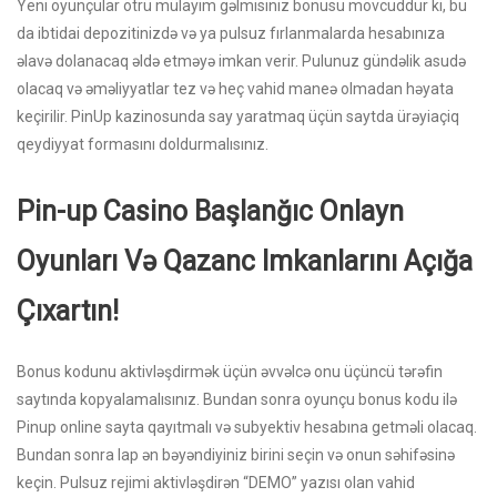
Yeni oyunçular ötrü mülayim gəlmisiniz bonusu mövcuddur ki, bu
da ibtidai depozitinizdə və ya pulsuz fırlanmalarda hesabınıza
əlavə dolanacaq əldə etməyə imkan verir. Pulunuz gündəlik asudə
olacaq və əməliyyatlar tez və heç vahid maneə olmadan həyata
keçirilir. PinUp kazinosunda say yaratmaq üçün saytda ürəyiaçiq
qeydiyyat formasını doldurmalısınız.
Pin-up Casino Başlanğıc Onlayn
Oyunları Və Qazanc Imkanlarını Açığa
Çıxartın!
Bonus kodunu aktivləşdirmək üçün əvvəlcə onu üçüncü tərəfin
saytında kopyalamalısınız. Bundan sonra oyunçu bonus kodu ilə
Pinup online sayta qayıtmalı və subyektiv hesabına getməli olacaq.
Bundan sonra lap ən bəyəndiyiniz birini seçin və onun səhifəsinə
keçin. Pulsuz rejimi aktivləşdirən “DEMO” yazısı olan vahid