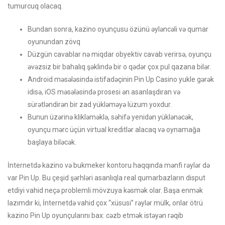
tumurcuq olacaq.
Bundan sonra, kazino oyunçusu özünü əyləncəli və qumar
oyunundan zövq
Düzgün cavablar nə miqdar obyektiv cavab verirsə, oyunçu
əvəzsiz bir bahalıq şəklində bir o qədər çox pul qazana bilər.
Android məsələsində istifadəçinin Pin Up Casino yukle gərək
idisə, iOS məsələsində prosesi ən asanlaşdıran və
sürətləndirən bir zad yükləməyə lüzum yoxdur.
Bunun üzərinə klikləməklə, səhifə yenidən yüklənəcək,
oyunçu mərc üçün virtual kreditlər alacaq və oynamağa
başlaya biləcək.
İnternetdə kazino və bukmeker kontoru haqqında mənfi rəylər də
var Pin Up. Bu çeşid şərhləri asanlıqla real qumarbazların disput
etdiyi vahid neçə problemli mövzuya kəsmək olar. Başa enmək
lazımdır ki, İnternetdə vahid çox “xüsusi” rəylər mülk, onlar ötrü
kazino Pin Up oyunçularını bax: cəzb etmək istəyən rəqib