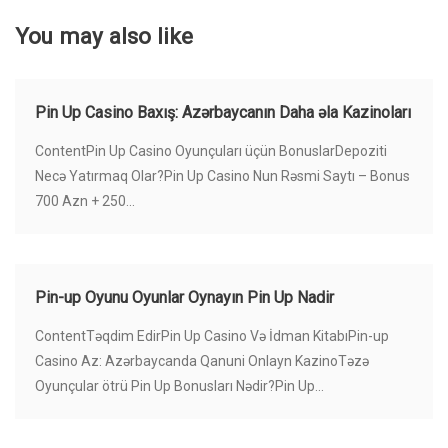
You may also like
Pin Up Casino Baxış: Azərbaycanın Daha əla Kazinoları
ContentPin Up Casino Oyunçuları üçün BonuslarDepoziti
Necə Yatırmaq Olar?Pin Up Casino Nun Rəsmi Saytı – Bonus
700 Azn + 250...
Pin-up Oyunu Oyunlar Oynayın Pin Up Nadir
ContentTəqdim EdirPin Up Casino Və İdman KitabıPin-up
Casino Az: Azərbaycanda Qanuni Onlayn KazinoTəzə
Oyunçular ötrü Pin Up Bonusları Nədir?Pin Up...