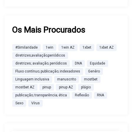
t
d
e
g
e
o
Os Mais Procurados
r
P
i
#Similaridade
1win
1win AZ
1xbet
1xbet AZ
a
o
diretrizes;avaliação;periódicos
s
diretrizes; avaliação; periódicos
DNA
Equidade
s
Fluxo contínuo; publicação; indexadores
Genêro
Linguagem inclusiva
manuscrito
mostbet
t
mostbet AZ
pinup
pinup AZ
plágio
publicação; transparência; ética
Reflexão
RNA
Sexo
Vírus