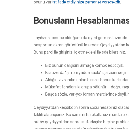
oyunu var
istifadə etdiyinizə zəmanət verəcəkdir
.
Bonusların Hesablanması
Layihədə təcrübə olduğunu da qyed görmək lazımdır.
pasportun ekran görüntüsü lazımdır. Qeydiyyatdan ke
Bunu parol ilə girişinizi iç etməklə əl ilə edə bilərsiniz.
Biz bunun qarşısını almağa kömək edəcəyik.
Brauzerdə “şifrəni yadda saxla” işarəsini seçin.
Aldığınız vəsaitin qalan hissəsi bonus kartındad
Mükafat fondları iki qrupa bölünür – doğru rəq
Başqa sözlə, var-yox idman mərclərində deyil, 
Qeydiyyatdan keçdikdən sonra şəxsi hesabınız olacaq.
təklifi alacaqsınız. Bu səmimi hərəkətlə siz mərclərə xə
bütöv qeydiyyatdan sonra istifadəçilər heç bir problem
və para çıxarma prosesini sürətləndirmək ötrü hər bir 