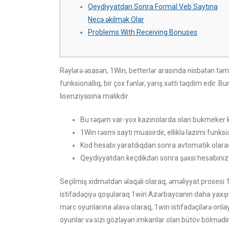
Qeydiyyatdan Sonra Formal Veb Saytına
Necə əkilmək Olar
Problems With Receiving Bonuses
Rəylərə əsasən, 1Win, betterlər arasında nisbətən tə
funksionallıq, bir çox fənlər, yarış xətti təqdim edir
lisenziyasına malikdir.
Bu rəqəm var-yox kazinolarda olan bukmeker k
1Win rəsmi saytı müasirdir, elliklə lazımi funksi
Kod hesabı yaratdıqdan sonra avtomatik olaraq 
Qeydiyyatdan keçdikdən sonra şəxsi hesabınız
Seçilmiş xidmətdən əlaqəli olaraq, əməliyyat prosesi
istifadəçiyə qoşularaq 1win Azərbaycanın daha yaxşı 
mərc oyunlarına əlavə olaraq, 1win istifadəçilərə onlayn
oyunlar və sizi gözləyən imkanlar olan bütöv bölmədir