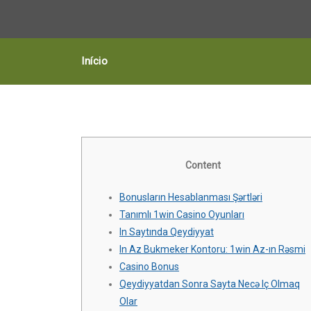
S
k
i
p
Início
t
o
c
o
n
t
Content
e
Bonusların Hesablanması Şərtləri
n
Tanımlı 1win Casino Oyunları
t
In Saytında Qeydiyyat
In Az Bukmeker Kontoru: 1win Az-ın Rəsmi
Casino Bonus
Qeydiyyatdan Sonra Sayta Necə Iç Olmaq
Olar