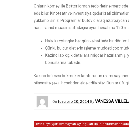
Onların köməyi ilə Better idman tədbirlərinə mərc edə b
edə bilər. Kinoteatr və investisiya qədər izafi xidmə
yükləməlisiniz. Proqramlar bütöv olaraq azərbaycan d
hansı vahid müasir istifadəçisi oyun hesabına 120 man
Hələlik reytinqlər hər gün və həftədə bir dönüm 
Çünki, bu cür alətlərin İşləmə müddəti çox müddə
Kazino lap kiçik detallara miqdar hazırlanmış, 
bonuslarına tabedir.
Kazino bölməsi bukmeker kontorunun rəsmi saytının v
bilavasitə şəxsi hesabdan əldə edilə bilər. Bunlar üfüqi
VANESSA VILLEL
On
fevereiro 20, 2024
By
1win Qeydiyyat: Azərbaycan Oyunçuları üçün Bölünməz Bələdç F