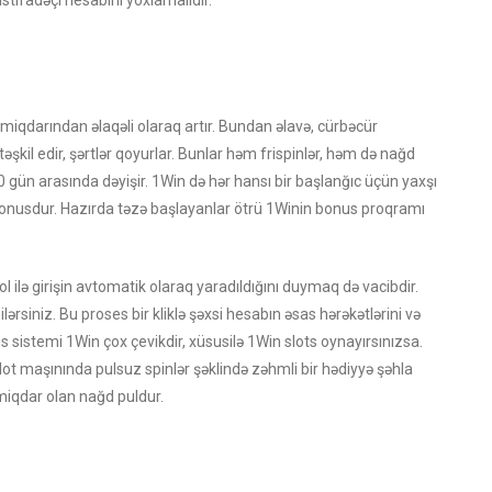
miqdarından əlaqəli olaraq artır. Bundan əlavə, cürbəcür
kil edir, şərtlər qoyurlar. Bunlar həm frispinlər, həm də nağd
0 gün arasında dəyişir. 1Win də hər hansı bir başlanğıc üçün yaxşı
 bonusdur. Hazırda təzə başlayanlar ötrü 1Winin bonus proqramı
l ilə girişin avtomatik olaraq yaradıldığını duymaq də vacibdir.
ərsiniz. Bu proses bir kliklə şəxsi hesabın əsas hərəkətlərini və
 sistemi 1Win çox çevikdir, xüsusilə 1Win slots oynayırsınızsa.
lot maşınında pulsuz spinlər şəklində zəhmli bir hədiyyə şəhla
miqdar olan nağd puldur.