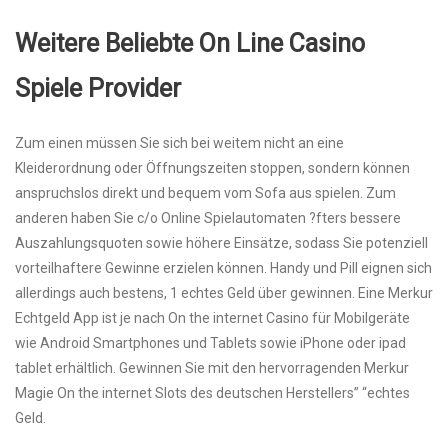
Weitere Beliebte On Line Casino
Spiele Provider
Zum einen müssen Sie sich bei weitem nicht an eine
Kleiderordnung oder Öffnungszeiten stoppen, sondern können
anspruchslos direkt und bequem vom Sofa aus spielen. Zum
anderen haben Sie c/o Online Spielautomaten ?fters bessere
Auszahlungsquoten sowie höhere Einsätze, sodass Sie potenziell
vorteilhaftere Gewinne erzielen können. Handy und Pill eignen sich
allerdings auch bestens, 1 echtes Geld über gewinnen. Eine Merkur
Echtgeld App ist je nach On the internet Casino für Mobilgeräte
wie Android Smartphones und Tablets sowie iPhone oder ipad
tablet erhältlich. Gewinnen Sie mit den hervorragenden Merkur
Magie On the internet Slots des deutschen Herstellers” “echtes
Geld.