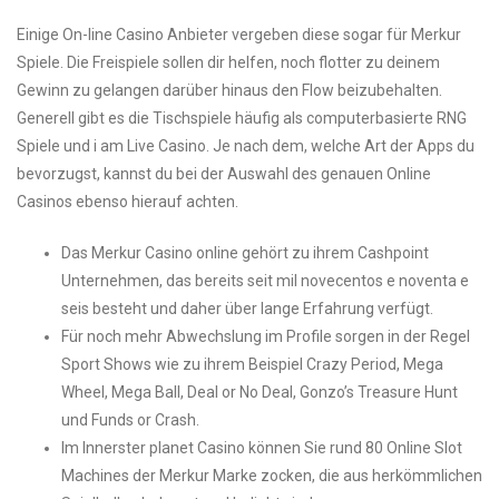
Einige On-line Casino Anbieter vergeben diese sogar für Merkur
Spiele. Die Freispiele sollen dir helfen, noch flotter zu deinem
Gewinn zu gelangen darüber hinaus den Flow beizubehalten.
Generell gibt es die Tischspiele häufig als computerbasierte RNG
Spiele und i am Live Casino. Je nach dem, welche Art der Apps du
bevorzugst, kannst du bei der Auswahl des genauen Online
Casinos ebenso hierauf achten.
Das Merkur Casino online gehört zu ihrem Cashpoint
Unternehmen, das bereits seit mil novecentos e noventa e
seis besteht und daher über lange Erfahrung verfügt.
Für noch mehr Abwechslung im Profile sorgen in der Regel
Sport Shows wie zu ihrem Beispiel Crazy Period, Mega
Wheel, Mega Ball, Deal or No Deal, Gonzo’s Treasure Hunt
und Funds or Crash.
Im Innerster planet Casino können Sie rund 80 Online Slot
Machines der Merkur Marke zocken, die aus herkömmlichen