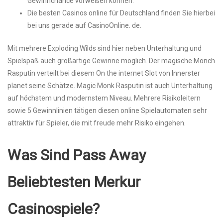
Gewinnchance vorweisen können.
Die besten Casinos online für Deutschland finden Sie hierbei
bei uns gerade auf CasinoOnline. de.
Mit mehrere Exploding Wilds sind hier neben Unterhaltung und
Spielspaß auch großartige Gewinne möglich. Der magische Mönch
Rasputin verteilt bei diesem On the internet Slot von Innerster
planet seine Schätze. Magic Monk Rasputin ist auch Unterhaltung
auf höchstem und modernstem Niveau. Mehrere Risikoleitern
sowie 5 Gewinnlinien tätigen diesen online Spielautomaten sehr
attraktiv für Spieler, die mit freude mehr Risiko eingehen.
Was Sind Pass Away
Beliebtesten Merkur
Casinospiele?