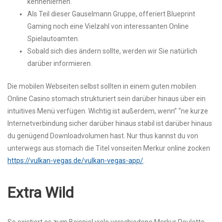
kennenlernen.
Als Teil dieser Gauselmann Gruppe, offeriert Blueprint
Gaming noch eine Vielzahl von interessanten Online
Spielautoamten.
Sobald sich dies ändern sollte, werden wir Sie natürlich
darüber informieren.
Die mobilen Webseiten selbst sollten in einem guten mobilen
Online Casino stomach strukturiert sein darüber hinaus über ein
intuitives Menü verfügen. Wichtig ist außerdem, wenn” “ne kurze
Internetverbindung sicher darüber hinaus stabil ist darüber hinaus
du genügend Downloadvolumen hast. Nur thus kannst du von
unterwegs aus stomach die Titel vonseiten Merkur online zocken
https://vulkan-vegas.de/vulkan-vegas-app/
.
Extra Wild
So existiert es zum Beispiel viele verschiedene Merkur Roulette