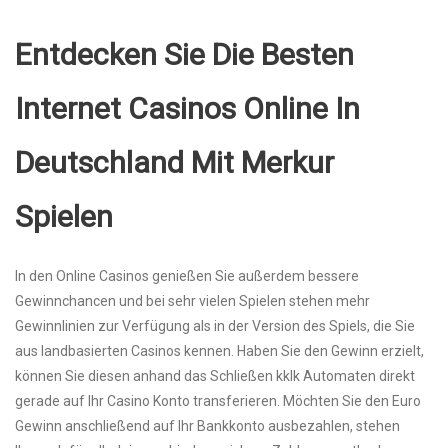
Entdecken Sie Die Besten
Internet Casinos Online In
Deutschland Mit Merkur
Spielen
In den Online Casinos genießen Sie außerdem bessere
Gewinnchancen und bei sehr vielen Spielen stehen mehr
Gewinnlinien zur Verfügung als in der Version des Spiels, die Sie
aus landbasierten Casinos kennen. Haben Sie den Gewinn erzielt,
können Sie diesen anhand das Schließen kklk Automaten direkt
gerade auf Ihr Casino Konto transferieren. Möchten Sie den Euro
Gewinn anschließend auf Ihr Bankkonto ausbezahlen, stehen