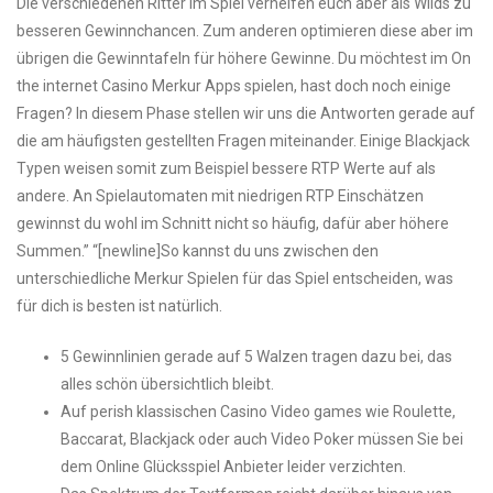
Die verschiedenen Ritter im Spiel verhelfen euch aber als Wilds zu
besseren Gewinnchancen. Zum anderen optimieren diese aber im
übrigen die Gewinntafeln für höhere Gewinne. Du möchtest im On
the internet Casino Merkur Apps spielen, hast doch noch einige
Fragen? In diesem Phase stellen wir uns die Antworten gerade auf
die am häufigsten gestellten Fragen miteinander. Einige Blackjack
Typen weisen somit zum Beispiel bessere RTP Werte auf als
andere. An Spielautomaten mit niedrigen RTP Einschätzen
gewinnst du wohl im Schnitt nicht so häufig, dafür aber höhere
Summen.” “[newline]So kannst du uns zwischen den
unterschiedliche Merkur Spielen für das Spiel entscheiden, was
für dich is besten ist natürlich.
5 Gewinnlinien gerade auf 5 Walzen tragen dazu bei, das
alles schön übersichtlich bleibt.
Auf perish klassischen Casino Video games wie Roulette,
Baccarat, Blackjack oder auch Video Poker müssen Sie bei
dem Online Glücksspiel Anbieter leider verzichten.