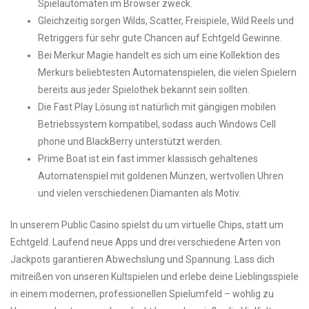
Spielautomaten im Browser zweck.
Gleichzeitig sorgen Wilds, Scatter, Freispiele, Wild Reels und
Retriggers für sehr gute Chancen auf Echtgeld Gewinne.
Bei Merkur Magie handelt es sich um eine Kollektion des
Merkurs beliebtesten Automatenspielen, die vielen Spielern
bereits aus jeder Spielothek bekannt sein sollten.
Die Fast Play Lösung ist natürlich mit gängigen mobilen
Betriebssystem kompatibel, sodass auch Windows Cell
phone und BlackBerry unterstützt werden.
Prime Boat ist ein fast immer klassisch gehaltenes
Automatenspiel mit goldenen Münzen, wertvollen Uhren
und vielen verschiedenen Diamanten als Motiv.
In unserem Public Casino spielst du um virtuelle Chips, statt um
Echtgeld. Laufend neue Apps und drei verschiedene Arten von
Jackpots garantieren Abwechslung und Spannung. Lass dich
mitreißen von unseren Kultspielen und erlebe deine Lieblingsspiele
in einem modernen, professionellen Spielumfeld – wohlig zu