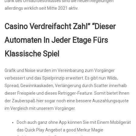
Dank des Umlaufbeschlusses sind die neuen Regelungen
allerdings wirklich seit Mitte 2021 aktiv.
Casino Verdreifacht Zahl” “Dieser
Automaten In Jeder Etage Fürs
Klassische Spiel
Grafik und Noise wurden im Vereinbarung zum Vorgänger
verbessert und das Spielprinzip erweitert. Es gibt nun Wilds,
Spread, Gewinnkaskaden, Verlängerung durch Scatter innerhalb
dieser Freispiele und dieses Retrigger-Feature. Somit bietet Ihnen
der Zauberspaß hier sogar noch eine bessere Auszahlungsquote
im Vergleich mit unserem Vorgänger.
Doch auch ganz ohne App können Sie mit Einem Mobilgerät
das Quick Play Angebot a good Merkur Magie