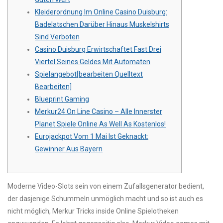
Kleiderordnung Im Online Casino Duisburg:
Badelatschen Darüber Hinaus Muskelshirts
Sind Verboten
Casino Duisburg Erwirtschaftet Fast Drei
Viertel Seines Geldes Mit Automaten
Spielangebot[bearbeiten Quelltext
Bearbeiten]
Blueprint Gaming
Merkur24 On Line Casino – Alle Innerster
Planet Spiele Online As Well As Kostenlos!
Eurojackpot Vom 1 Mai Ist Geknackt:
Gewinner Aus Bayern
Moderne Video-Slots sein von einem Zufallsgenerator bedient,
der dasjenige Schummeln unmöglich macht und so ist auch es
nicht möglich, Merkur Tricks inside Online Spielotheken