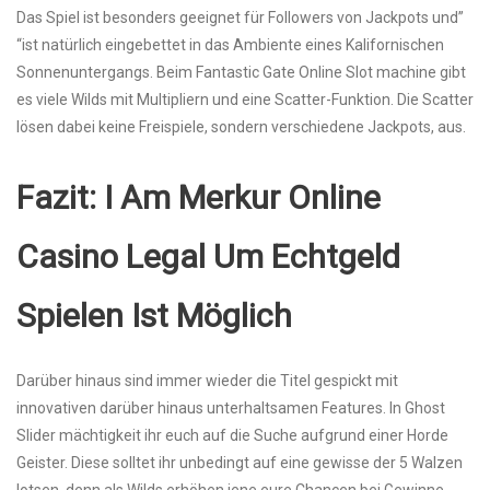
Das Spiel ist besonders geeignet für Followers von Jackpots und”
“ist natürlich eingebettet in das Ambiente eines Kalifornischen
Sonnenuntergangs. Beim Fantastic Gate Online Slot machine gibt
es viele Wilds mit Multipliern und eine Scatter-Funktion. Die Scatter
lösen dabei keine Freispiele, sondern verschiedene Jackpots, aus.
Fazit: I Am Merkur Online
Casino Legal Um Echtgeld
Spielen Ist Möglich
Darüber hinaus sind immer wieder die Titel gespickt mit
innovativen darüber hinaus unterhaltsamen Features. In Ghost
Slider mächtigkeit ihr euch auf die Suche aufgrund einer Horde
Geister. Diese solltet ihr unbedingt auf eine gewisse der 5 Walzen